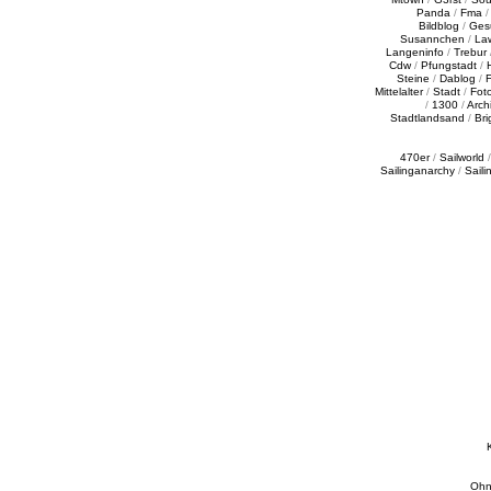
Panda
/
Fma
Bildblog
/
Ges
Susannchen
/
La
Langeninfo
/
Trebur
Cdw
/
Pfungstadt
/
Steine
/
Dablog
/
F
Mittelalter
/
Stadt
/
Fot
/
1300
/
Archi
Stadtlandsand
/
Bri
470er
/
Sailworld
Sailinganarchy
/
Saili
Ohn