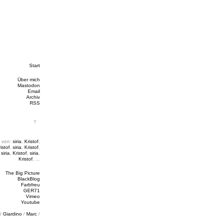
Start
Über mich
Mastodon
Email
Archiv
RSS
 von:
siria
,
Kristof
,
istof
,
siria
,
Kristof
,
,
siria
,
Kristof
,
siria
,
Kristof
, ...
The Big Picture
BlackBlog
Farbfreu
GER71
Vimeo
Youtube
/
Giardino
/
Marc
/