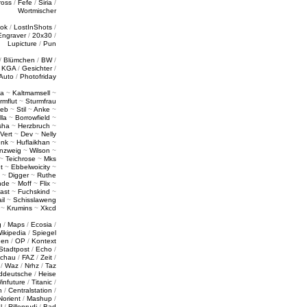
ross
/
Fefe
/
Siria
/
Wortmischer
tok
/
LostInShots
/
Engraver
/
20x30
/
Lupicture
/
Pun
/
Blümchen
/
BW
/
/
KGA
/
Gesichter
/
Auto
/
Photofriday
a
~
Kaltmamsell
~
rmflut
~
Sturmfrau
ieb
~
Stil
~
Anke
~
lla
~
Borrowfield
~
sha
~
Herzbruch
~
Vert
~
Dev
~
Nelly
enk
~
Huflaikhan
~
nzweig
~
Wilson
~
~
Teichrose
~
Mks
t
~
Ebbelwoicity
~
~
Digger
~
Ruthe
nde
~
Moff
~
Flix
~
ast
~
Fuchskind
~
il
~
Schisslaweng
~
Krumins
~
Xkcd
g
/
Maps
/
Ecosia
/
ikipedia
/
Spiegel
gen
/
OP
/
Kontext
Stadtpost
/
Echo
/
schau
/
FAZ
/
Zeit
/
/
Waz
/
Nrhz
/
Taz
ddeutsche
/
Heise
infuture
/
Titanic
/
n
/
Centralstation
/
Norient
/
Mashup
/
l
/
Rillenrudi
/
Bad