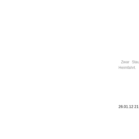
Leic
Belanglos
Zwar Stau
Heimfahrt.
26.01.12 2