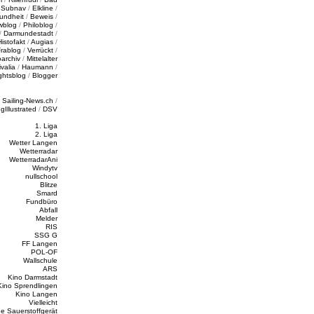
/
Subnav
/
Elkline
/
undheit
/
Beweis
/
wblog
/
Philoblog
/
/
Darmundestadt
/
Histofakt
/
Augias
/
rablog
/
Verrückt
/
oarchiv
/
Mittelalter
valia
/
Haumann
/
ghtsblog
/
Blogger
/
Sailing-News.ch
/
ngIllustrated
/
DSV
1. Liga
2. Liga
Wetter Langen
Wetterradar
WetterradarAni
Windytv
nullschool
Blitze
Smard
Fundbüro
Abfall
Melder
RIS
SSG G
FF Langen
POL-OF
Wallschule
ARS
Kino Darmstadt
Kino Sprendlingen
Kino Langen
Vielleicht
e Sauerstoffgerät