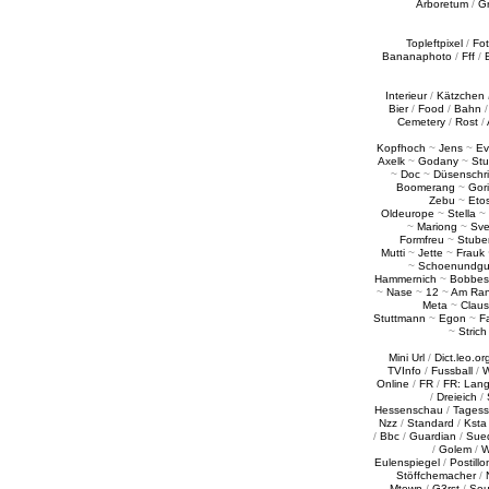
Arboretum
/
G
Topleftpixel
/
Fo
Bananaphoto
/
Fff
/
Interieur
/
Kätzchen
Bier
/
Food
/
Bahn
Cemetery
/
Rost
/
Kopfhoch
~
Jens
~
Ev
Axelk
~
Godany
~
Stu
~
Doc
~
Düsenschr
Boomerang
~
Gori
Zebu
~
Eto
Oldeurope
~
Stella
~
~
Mariong
~
Sv
Formfreu
~
Stube
Mutti
~
Jette
~
Frauk
~
Schoenundgu
Hammernich
~
Bobbes
~
Nase
~
12
~
Am Ra
Meta
~
Claus
Stuttmann
~
Egon
~
Fa
~
Strich
Mini Url
/
Dict.leo.or
TVInfo
/
Fussball
/
W
Online
/
FR
/
FR: Lan
/
Dreieich
/
Hessenschau
/
Tages
Nzz
/
Standard
/
Ksta
/
Bbc
/
Guardian
/
Sue
/
Golem
/
W
Eulenspiegel
/
Postillo
Stöffchemacher
/
Mtown
/
G3rst
/
Sou