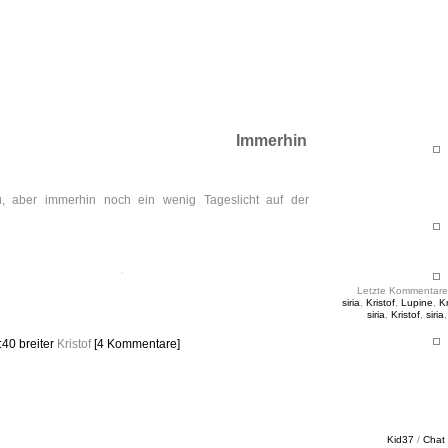
ht & Sinnig
es in unregelmäßigen Abständen
Immerhin
, aber immerhin noch ein wenig Tageslicht auf der
Letzte Kommentare
siria
,
Kristof
,
Lupine
,
Kr
siria
,
Kristof
,
siria
1:40
breiter
Kristof
[4 Kommentare]
Kid37
/
Chat