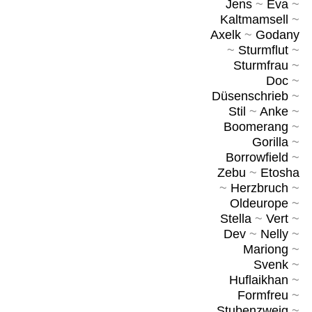
Jens
~
Eva
~
Kaltmamsell
~
Axelk
~
Godany
~
Sturmflut
~
Sturmfrau
~
Doc
~
Düsenschrieb
~
Stil
~
Anke
~
Boomerang
~
Gorilla
~
Borrowfield
~
Zebu
~
Etosha
~
Herzbruch
~
Oldeurope
~
Stella
~
Vert
~
Dev
~
Nelly
~
Mariong
~
Svenk
~
Huflaikhan
~
Formfreu
~
Stubenzweig
~