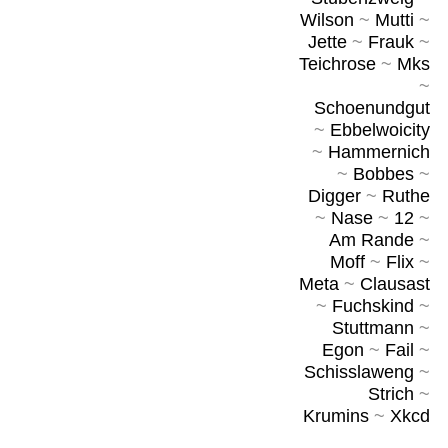
Wilson
~
Mutti
~
Jette
~
Frauk
~
Teichrose
~
Mks
~
Schoenundgut
~
Ebbelwoicity
~
Hammernich
~
Bobbes
~
Digger
~
Ruthe
~
Nase
~
12
~
Am Rande
~
Moff
~
Flix
~
Meta
~
Clausast
~
Fuchskind
~
Stuttmann
~
Egon
~
Fail
~
Schisslaweng
~
Strich
~
Krumins
~
Xkcd