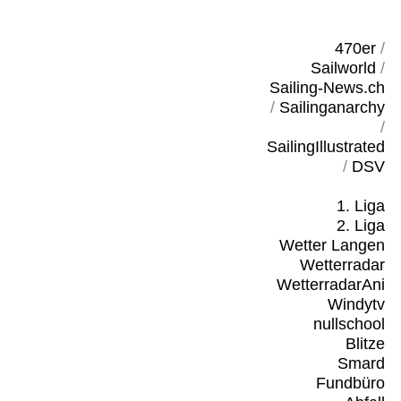
470er
/
Sailworld
/
Sailing-News.ch
/
Sailinganarchy
/
SailingIllustrated
/
DSV
1. Liga
2. Liga
Wetter Langen
Wetterradar
WetterradarAni
Windytv
nullschool
Blitze
Smard
Fundbüro