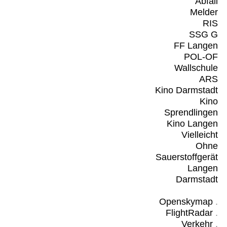
Abfall
Melder
RIS
SSG G
FF Langen
POL-OF
Wallschule
ARS
Kino Darmstadt
Kino
Sprendlingen
Kino Langen
Vielleicht
Ohne
Sauerstoffgerät
Langen
Darmstadt
Openskymap
.
FlightRadar
.
Verkehr
.