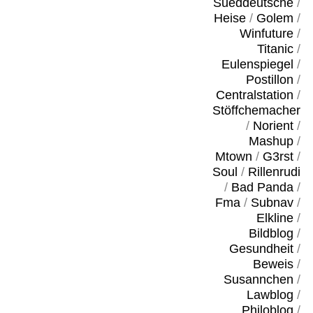
Sueddeutsche
/
Heise
/
Golem
/
Winfuture
/
Titanic
/
Eulenspiegel
/
Postillon
/
Centralstation
/
Stöffchemacher
/
Norient
/
Mashup
/
Mtown
/
G3rst
/
Soul
/
Rillenrudi
/
Bad Panda
/
Fma
/
Subnav
/
Elkline
/
Bildblog
/
Gesundheit
/
Beweis
/
Susannchen
/
Lawblog
/
Philoblog
/