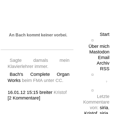
Leicht & Sinnig
Belangloses in unregelmäßigen Abständen
Start
An Bach kommt keiner vorbei.
Über mich
Mastodon
Email
Sagte damals mein
Archiv
Klavierlehrer immer.
RSS
Bach's Complete Organ
Works
beim FMA unter CC.
16.01.12 15:15
breiter
Kristof
Letzte
[2 Kommentare]
Kommentare
von:
siria
,
Kristof
,
siria
,