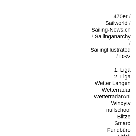
470er
/
Sailworld
/
Sailing-News.ch
/
Sailinganarchy
/
SailingIllustrated
/
DSV
1. Liga
2. Liga
Wetter Langen
Wetterradar
WetterradarAni
Windytv
nullschool
Blitze
Smard
Fundbüro