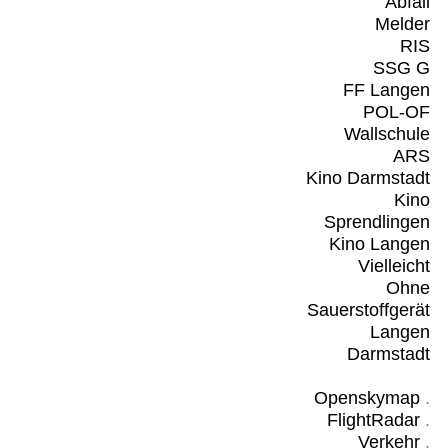
Abfall
Melder
RIS
SSG G
FF Langen
POL-OF
Wallschule
ARS
Kino Darmstadt
Kino
Sprendlingen
Kino Langen
Vielleicht
Ohne
Sauerstoffgerät
Langen
Darmstadt
Openskymap
.
FlightRadar
.
Verkehr
.