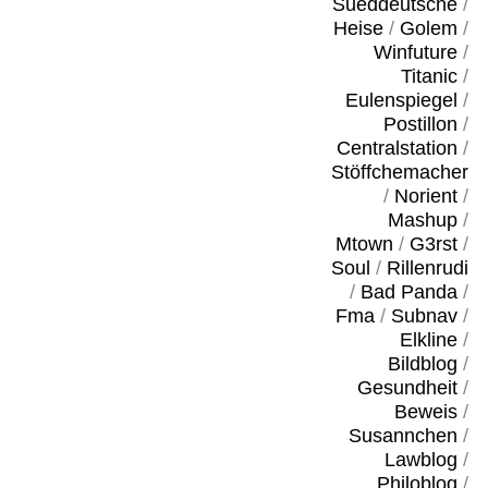
Sueddeutsche
/
Heise
/
Golem
/
Winfuture
/
Titanic
/
Eulenspiegel
/
Postillon
/
Centralstation
/
Stöffchemacher
/
Norient
/
Mashup
/
Mtown
/
G3rst
/
Soul
/
Rillenrudi
/
Bad Panda
/
Fma
/
Subnav
/
Elkline
/
Bildblog
/
Gesundheit
/
Beweis
/
Susannchen
/
Lawblog
/
Philoblog
/