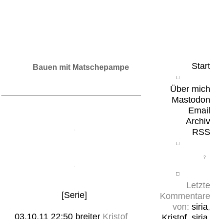
Leicht & Sinnig
Belangloses in unregelmäßigen Abständen
Start
Bauen mit Matschepampe
Über mich
Mastodon
Email
Archiv
RSS
Letzte
[Serie]
Kommentare
von:
siria
,
03.10.11 22:50
breiter
Kristof
Kristof
,
siria
,