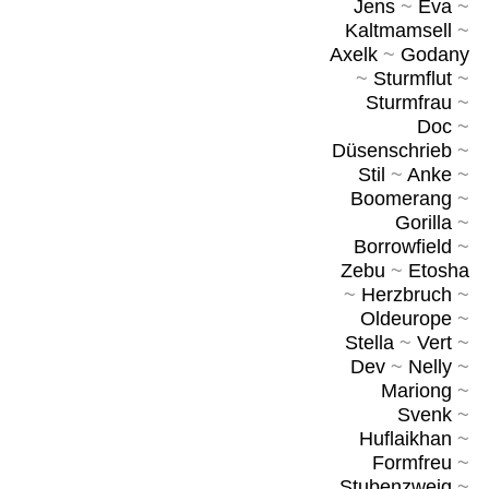
Jens
~
Eva
~
Kaltmamsell
~
Axelk
~
Godany
~
Sturmflut
~
Sturmfrau
~
Doc
~
Düsenschrieb
~
Stil
~
Anke
~
Boomerang
~
Gorilla
~
Borrowfield
~
Zebu
~
Etosha
~
Herzbruch
~
Oldeurope
~
Stella
~
Vert
~
Dev
~
Nelly
~
Mariong
~
Svenk
~
Huflaikhan
~
Formfreu
~
Stubenzweig
~