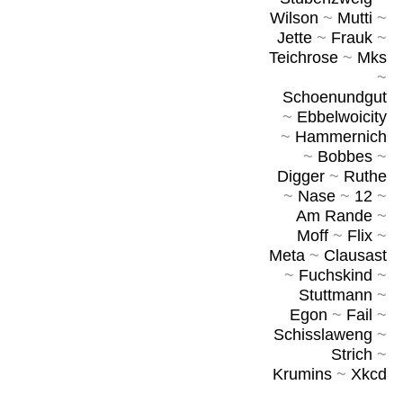
Wilson
~
Mutti
~
Jette
~
Frauk
~
Teichrose
~
Mks
~
Schoenundgut
~
Ebbelwoicity
~
Hammernich
~
Bobbes
~
Digger
~
Ruthe
~
Nase
~
12
~
Am Rande
~
Moff
~
Flix
~
Meta
~
Clausast
~
Fuchskind
~
Stuttmann
~
Egon
~
Fail
~
Schisslaweng
~
Strich
~
Krumins
~
Xkcd