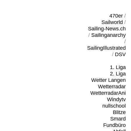
470er
/
Sailworld
/
Sailing-News.ch
/
Sailinganarchy
/
SailingIllustrated
/
DSV
1. Liga
2. Liga
Wetter Langen
Wetterradar
WetterradarAni
Windytv
nullschool
Blitze
Smard
Fundbüro