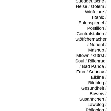
Sueddeutsche
/
Heise
/
Golem
/
Winfuture
/
Titanic
/
Eulenspiegel
/
Postillon
/
Centralstation
/
Stöffchemacher
/
Norient
/
Mashup
/
Mtown
/
G3rst
/
Soul
/
Rillenrudi
/
Bad Panda
/
Fma
/
Subnav
/
Elkline
/
Bildblog
/
Gesundheit
/
Beweis
/
Susannchen
/
Lawblog
/
Philoblog
/