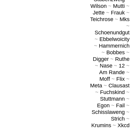
Wilson
~
Mutti
~
Jette
~
Frauk
~
Teichrose
~
Mks
~
Schoenundgut
~
Ebbelwoicity
~
Hammernich
~
Bobbes
~
Digger
~
Ruthe
~
Nase
~
12
~
Am Rande
~
Moff
~
Flix
~
Meta
~
Clausast
~
Fuchskind
~
Stuttmann
~
Egon
~
Fail
~
Schisslaweng
~
Strich
~
Krumins
~
Xkcd