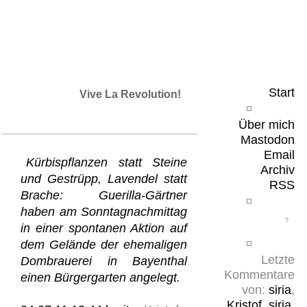
Leicht & Sinnig
Belangloses in unregelmäßigen Abständen
Start
Vive La Revolution!
Über mich
Mastodon
Email
Kürbispflanzen statt Steine
Archiv
und Gestrüpp, Lavendel statt
RSS
Brache: Guerilla-Gärtner
haben am Sonntagnachmittag
in einer spontanen Aktion auf
dem Gelände der ehemaligen
Letzte
Dombrauerei in Bayenthal
Kommentare
einen Bürgergarten angelegt.
von:
siria
,
Kristof
,
siria
,