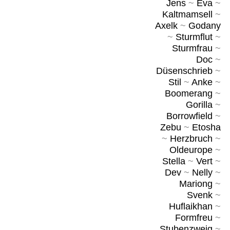
Jens
~
Eva
~
Kaltmamsell
~
Axelk
~
Godany
~
Sturmflut
~
Sturmfrau
~
Doc
~
Düsenschrieb
~
Stil
~
Anke
~
Boomerang
~
Gorilla
~
Borrowfield
~
Zebu
~
Etosha
~
Herzbruch
~
Oldeurope
~
Stella
~
Vert
~
Dev
~
Nelly
~
Mariong
~
Svenk
~
Huflaikhan
~
Formfreu
~
Stubenzweig
~