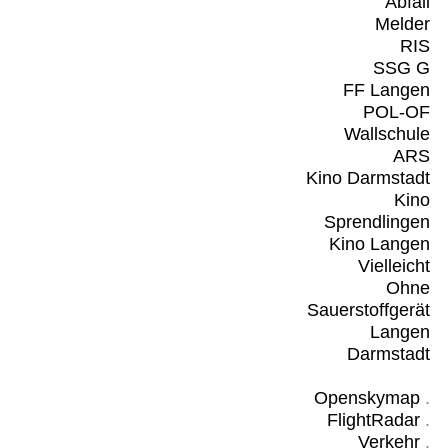
Abfall
Melder
RIS
SSG G
FF Langen
POL-OF
Wallschule
ARS
Kino Darmstadt
Kino
Sprendlingen
Kino Langen
Vielleicht
Ohne
Sauerstoffgerät
Langen
Darmstadt
Openskymap
.
FlightRadar
.
Verkehr
.