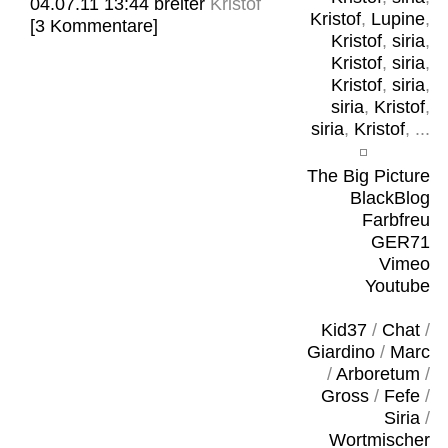
04.07.11 13:44
breiter
Kristof
Kristof
,
Lupine
,
[3 Kommentare]
Kristof
,
siria
,
Kristof
,
siria
,
Kristof
,
siria
,
siria
,
Kristof
,
siria
,
Kristof
, ...
The Big Picture
BlackBlog
Farbfreu
GER71
Vimeo
Youtube
Kid37
/
Chat
/
Giardino
/
Marc
/
Arboretum
/
Gross
/
Fefe
/
Siria
/
Wortmischer