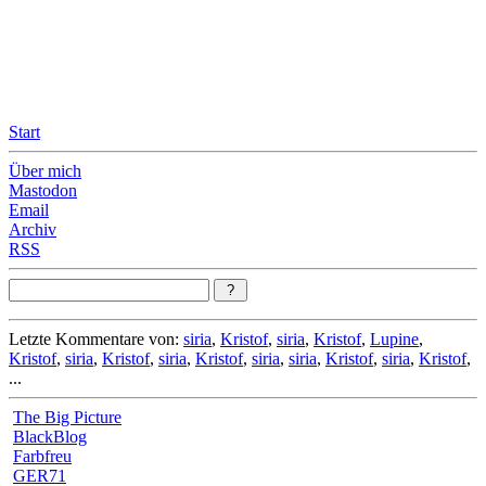
Leicht & Sinnig
Belangloses in unregelmäßigen Abständen
Start
Über mich
Mastodon
Email
Archiv
RSS
Letzte Kommentare von:
siria
,
Kristof
,
siria
,
Kristof
,
Lupine
,
Kristof
,
siria
,
Kristof
,
siria
,
Kristof
,
siria
,
siria
,
Kristof
,
siria
,
Kristof
,
...
The Big Picture
BlackBlog
Farbfreu
GER71