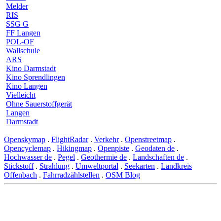
Melder
RIS
SSG G
FF Langen
POL-OF
Wallschule
ARS
Kino Darmstadt
Kino Sprendlingen
Kino Langen
Vielleicht
Ohne Sauerstoffgerät
Langen
Darmstadt
Openskymap
.
FlightRadar
.
Verkehr
.
Openstreetmap
.
Opencyclemap
.
Hikingmap
.
Openpiste
.
Geodaten de
.
Hochwasser de
.
Pegel
.
Geothermie de
.
Landschaften de
.
Stickstoff
.
Strahlung
.
Umweltportal
.
Seekarten
.
Landkreis
Offenbach
.
Fahrradzählstellen
.
OSM Blog