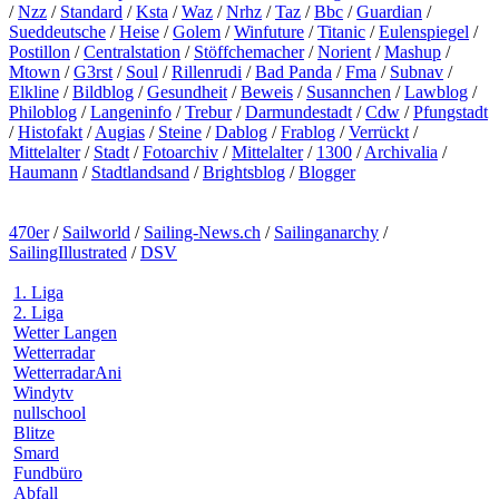
/
Nzz
/
Standard
/
Ksta
/
Waz
/
Nrhz
/
Taz
/
Bbc
/
Guardian
/
Sueddeutsche
/
Heise
/
Golem
/
Winfuture
/
Titanic
/
Eulenspiegel
/
Postillon
/
Centralstation
/
Stöffchemacher
/
Norient
/
Mashup
/
Mtown
/
G3rst
/
Soul
/
Rillenrudi
/
Bad Panda
/
Fma
/
Subnav
/
Elkline
/
Bildblog
/
Gesundheit
/
Beweis
/
Susannchen
/
Lawblog
/
Philoblog
/
Langeninfo
/
Trebur
/
Darmundestadt
/
Cdw
/
Pfungstadt
/
Histofakt
/
Augias
/
Steine
/
Dablog
/
Frablog
/
Verrückt
/
Mittelalter
/
Stadt
/
Fotoarchiv
/
Mittelalter
/
1300
/
Archivalia
/
Haumann
/
Stadtlandsand
/
Brightsblog
/
Blogger
470er
/
Sailworld
/
Sailing-News.ch
/
Sailinganarchy
/
SailingIllustrated
/
DSV
1. Liga
2. Liga
Wetter Langen
Wetterradar
WetterradarAni
Windytv
nullschool
Blitze
Smard
Fundbüro
Abfall