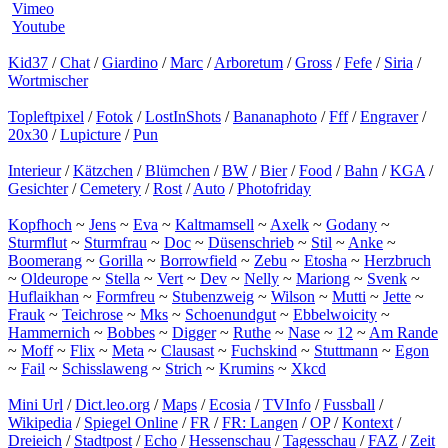
Vimeo
Youtube
Kid37
/
Chat
/
Giardino
/
Marc
/
Arboretum
/
Gross
/
Fefe
/
Siria
/
Wortmischer
Topleftpixel
/
Fotok
/
LostInShots
/
Bananaphoto
/
Fff
/
Engraver
/
20x30
/
Lupicture
/
Pun
Interieur
/
Kätzchen
/
Blümchen
/
BW
/
Bier
/
Food
/
Bahn
/
KGA
/
Gesichter
/
Cemetery
/
Rost
/
Auto
/
Photofriday
Kopfhoch
~
Jens
~
Eva
~
Kaltmamsell
~
Axelk
~
Godany
~
Sturmflut
~
Sturmfrau
~
Doc
~
Düsenschrieb
~
Stil
~
Anke
~
Boomerang
~
Gorilla
~
Borrowfield
~
Zebu
~
Etosha
~
Herzbruch
~
Oldeurope
~
Stella
~
Vert
~
Dev
~
Nelly
~
Mariong
~
Svenk
~
Huflaikhan
~
Formfreu
~
Stubenzweig
~
Wilson
~
Mutti
~
Jette
~
Frauk
~
Teichrose
~
Mks
~
Schoenundgut
~
Ebbelwoicity
~
Hammernich
~
Bobbes
~
Digger
~
Ruthe
~
Nase
~
12
~
Am Rande
~
Moff
~
Flix
~
Meta
~
Clausast
~
Fuchskind
~
Stuttmann
~
Egon
~
Fail
~
Schisslaweng
~
Strich
~
Krumins
~
Xkcd
Mini Url
/
Dict.leo.org
/
Maps
/
Ecosia
/
TVInfo
/
Fussball
/
Wikipedia
/
Spiegel Online
/
FR
/
FR: Langen
/
OP
/
Kontext
/
Dreieich
/
Stadtpost
/
Echo
/
Hessenschau
/
Tagesschau
/
FAZ
/
Zeit