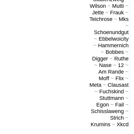
Wilson
~
Mutti
~
Jette
~
Frauk
~
Teichrose
~
Mks
~
Schoenundgut
~
Ebbelwoicity
~
Hammernich
~
Bobbes
~
Digger
~
Ruthe
~
Nase
~
12
~
Am Rande
~
Moff
~
Flix
~
Meta
~
Clausast
~
Fuchskind
~
Stuttmann
~
Egon
~
Fail
~
Schisslaweng
~
Strich
~
Krumins
~
Xkcd