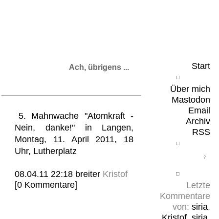
Leicht & Sinnig
Belangloses in unregelmäßigen Abständen
Start
Ach, übrigens ...
Über mich
Mastodon
Email
5. Mahnwache "Atomkraft -
Archiv
Nein, danke!" in Langen,
RSS
Montag, 11. April 2011, 18
Uhr, Lutherplatz
08.04.11 22:18
breiter
Kristof
[0 Kommentare]
Letzte
Kommentare
von:
siria
,
Kristof
,
siria
,