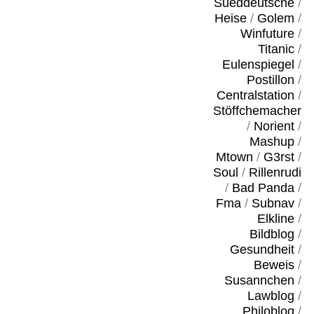
Sueddeutsche
/
Heise
/
Golem
/
Winfuture
/
Titanic
/
Eulenspiegel
/
Postillon
/
Centralstation
/
Stöffchemacher
/
Norient
/
Mashup
/
Mtown
/
G3rst
/
Soul
/
Rillenrudi
/
Bad Panda
/
Fma
/
Subnav
/
Elkline
/
Bildblog
/
Gesundheit
/
Beweis
/
Susannchen
/
Lawblog
/
Philoblog
/