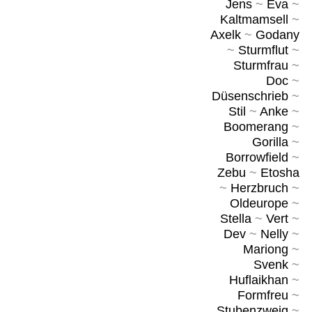
Jens
~
Eva
~
Kaltmamsell
~
Axelk
~
Godany
~
Sturmflut
~
Sturmfrau
~
Doc
~
Düsenschrieb
~
Stil
~
Anke
~
Boomerang
~
Gorilla
~
Borrowfield
~
Zebu
~
Etosha
~
Herzbruch
~
Oldeurope
~
Stella
~
Vert
~
Dev
~
Nelly
~
Mariong
~
Svenk
~
Huflaikhan
~
Formfreu
~
Stubenzweig
~