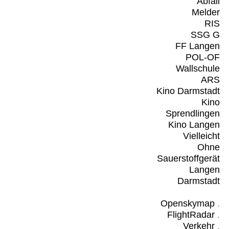
Abfall
Melder
RIS
SSG G
FF Langen
POL-OF
Wallschule
ARS
Kino Darmstadt
Kino
Sprendlingen
Kino Langen
Vielleicht
Ohne
Sauerstoffgerät
Langen
Darmstadt
Openskymap
.
FlightRadar
.
Verkehr
.