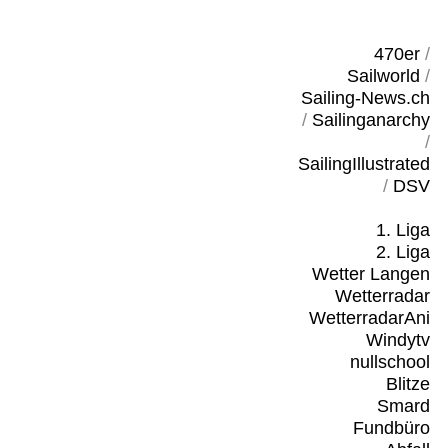
470er
/
Sailworld
/
Sailing-News.ch
/
Sailinganarchy
/
SailingIllustrated
/
DSV
1. Liga
2. Liga
Wetter Langen
Wetterradar
WetterradarAni
Windytv
nullschool
Blitze
Smard
Fundbüro