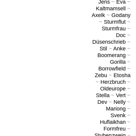
Jens
~
Eva
~
Kaltmamsell
~
Axelk
~
Godany
~
Sturmflut
~
Sturmfrau
~
Doc
~
Düsenschrieb
~
Stil
~
Anke
~
Boomerang
~
Gorilla
~
Borrowfield
~
Zebu
~
Etosha
~
Herzbruch
~
Oldeurope
~
Stella
~
Vert
~
Dev
~
Nelly
~
Mariong
~
Svenk
~
Huflaikhan
~
Formfreu
~
Stubenzweig
~