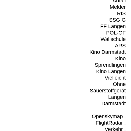
Abfall
Melder
RIS
SSG G
FF Langen
POL-OF
Wallschule
ARS
Kino Darmstadt
Kino
Sprendlingen
Kino Langen
Vielleicht
Ohne
Sauerstoffgerät
Langen
Darmstadt
Openskymap
.
FlightRadar
.
Verkehr
.