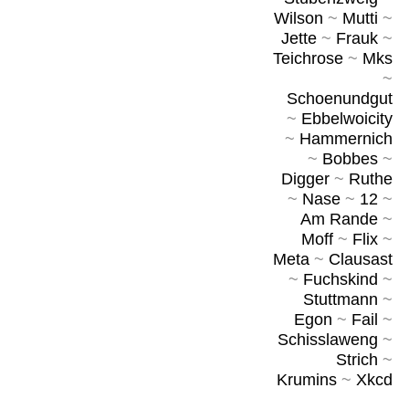
Wilson
~
Mutti
~
Jette
~
Frauk
~
Teichrose
~
Mks
~
Schoenundgut
~
Ebbelwoicity
~
Hammernich
~
Bobbes
~
Digger
~
Ruthe
~
Nase
~
12
~
Am Rande
~
Moff
~
Flix
~
Meta
~
Clausast
~
Fuchskind
~
Stuttmann
~
Egon
~
Fail
~
Schisslaweng
~
Strich
~
Krumins
~
Xkcd