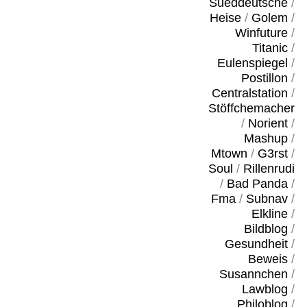
Sueddeutsche
/
Heise
/
Golem
/
Winfuture
/
Titanic
/
Eulenspiegel
/
Postillon
/
Centralstation
/
Stöffchemacher
/
Norient
/
Mashup
/
Mtown
/
G3rst
/
Soul
/
Rillenrudi
/
Bad Panda
/
Fma
/
Subnav
/
Elkline
/
Bildblog
/
Gesundheit
/
Beweis
/
Susannchen
/
Lawblog
/
Philoblog
/