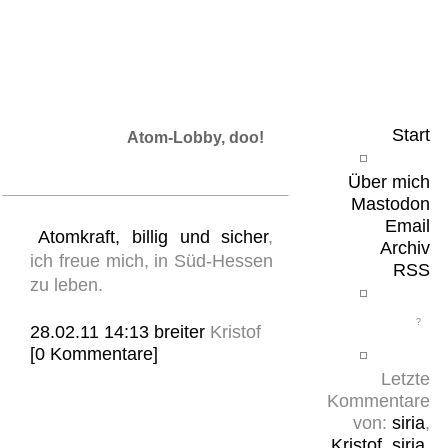
Leicht & Sinnig
Belangloses in unregelmäßigen Abständen
Start
Atom-Lobby, doo!
Über mich
Mastodon
Email
Atomkraft, billig und sicher
,
Archiv
ich freue mich, in Süd-Hessen
RSS
zu leben.
28.02.11 14:13
breiter
Kristof
[0 Kommentare]
Letzte
Kommentare
von:
siria
,
Kristof
,
siria
,