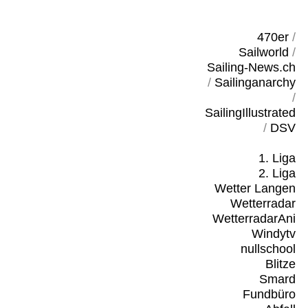
470er
/
Sailworld
/
Sailing-News.ch
/
Sailinganarchy
/
SailingIllustrated
/
DSV
1. Liga
2. Liga
Wetter Langen
Wetterradar
WetterradarAni
Windytv
nullschool
Blitze
Smard
Fundbüro