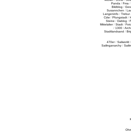
Panda
/
Fma
Bildblog
/
Ges
Susannchen
/
La
Langeninfo
/
Trebur
Cdw
/
Pfungstadt
/
Steine
/
Dablog
/
F
Mittelalter
/
Stadt
/
Fot
/
1300
/
Archi
Stadtlandsand
/
Bri
470er
/
Sailworld
Sailinganarchy
/
Saili
Ohn