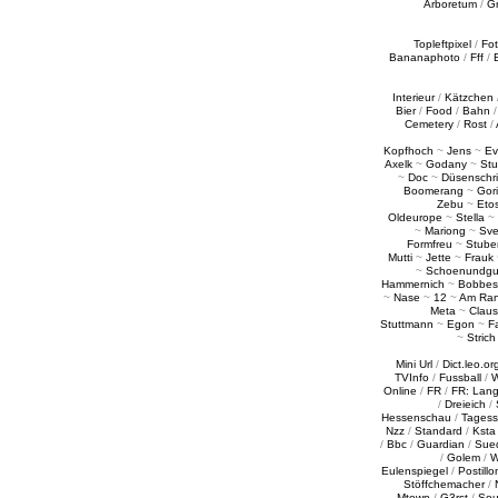
Arboretum
/
G
Topleftpixel
/
Fo
Bananaphoto
/
Fff
/
Interieur
/
Kätzchen
Bier
/
Food
/
Bahn
Cemetery
/
Rost
/
Kopfhoch
~
Jens
~
Ev
Axelk
~
Godany
~
Stu
~
Doc
~
Düsenschr
Boomerang
~
Gori
Zebu
~
Eto
Oldeurope
~
Stella
~
~
Mariong
~
Sv
Formfreu
~
Stube
Mutti
~
Jette
~
Frauk
~
Schoenundgu
Hammernich
~
Bobbes
~
Nase
~
12
~
Am Ra
Meta
~
Claus
Stuttmann
~
Egon
~
Fa
~
Strich
Mini Url
/
Dict.leo.or
TVInfo
/
Fussball
/
W
Online
/
FR
/
FR: Lan
/
Dreieich
/
Hessenschau
/
Tages
Nzz
/
Standard
/
Ksta
/
Bbc
/
Guardian
/
Sue
/
Golem
/
W
Eulenspiegel
/
Postillo
Stöffchemacher
/
Mtown
/
G3rst
/
Sou