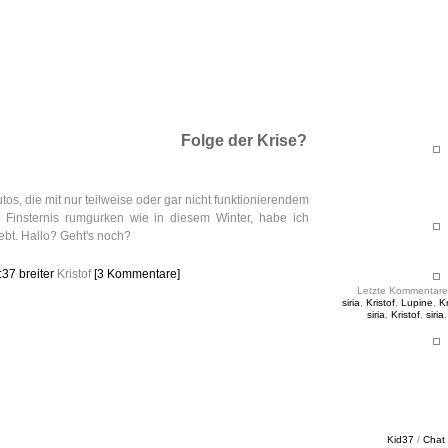
ht & Sinnig
es in unregelmäßigen Abständen
Folge der Krise?
utos, die mit nur teilweise oder gar nicht funktionierendem
r Finsternis rumgurken wie in diesem Winter, habe ich
ebt. Hallo? Geht's noch?
7:37
breiter
Kristof
[3 Kommentare]
Letzte Kommentare
siria
,
Kristof
,
Lupine
,
Kr
siria
,
Kristof
,
siria
Kid37
/
Chat