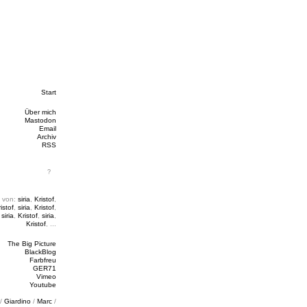
Start
Über mich
Mastodon
Email
Archiv
RSS
 von:
siria
,
Kristof
,
istof
,
siria
,
Kristof
,
,
siria
,
Kristof
,
siria
,
Kristof
, ...
The Big Picture
BlackBlog
Farbfreu
GER71
Vimeo
Youtube
/
Giardino
/
Marc
/