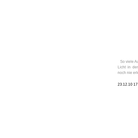
Leic
Belanglos
So viele A
Licht in de
noch nie erl
23.12.10 1