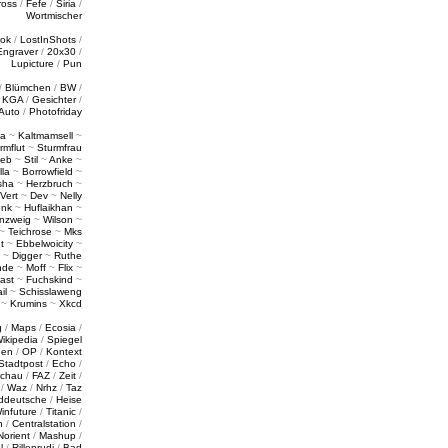
ross
/
Fefe
/
Siria
/
Wortmischer
tok
/
LostInShots
/
Engraver
/
20x30
/
Lupicture
/
Pun
/
Blümchen
/
BW
/
/
KGA
/
Gesichter
/
Auto
/
Photofriday
a
~
Kaltmamsell
~
rmflut
~
Sturmfrau
ieb
~
Stil
~
Anke
~
lla
~
Borrowfield
~
sha
~
Herzbruch
~
Vert
~
Dev
~
Nelly
enk
~
Huflaikhan
~
nzweig
~
Wilson
~
~
Teichrose
~
Mks
t
~
Ebbelwoicity
~
~
Digger
~
Ruthe
nde
~
Moff
~
Flix
~
ast
~
Fuchskind
~
il
~
Schisslaweng
~
Krumins
~
Xkcd
g
/
Maps
/
Ecosia
/
ikipedia
/
Spiegel
gen
/
OP
/
Kontext
Stadtpost
/
Echo
/
schau
/
FAZ
/
Zeit
/
/
Waz
/
Nrhz
/
Taz
ddeutsche
/
Heise
infuture
/
Titanic
/
n
/
Centralstation
/
Norient
/
Mashup
/
l
/
Rillenrudi
/
Bad