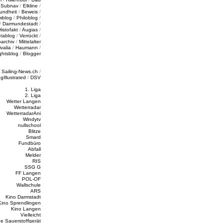
/
Subnav
/
Elkline
/
undheit
/
Beweis
/
wblog
/
Philoblog
/
/
Darmundestadt
/
Histofakt
/
Augias
/
rablog
/
Verrückt
/
oarchiv
/
Mittelalter
valia
/
Haumann
/
ghtsblog
/
Blogger
/
Sailing-News.ch
/
ngIllustrated
/
DSV
1. Liga
2. Liga
Wetter Langen
Wetterradar
WetterradarAni
Windytv
nullschool
Blitze
Smard
Fundbüro
Abfall
Melder
RIS
SSG G
FF Langen
POL-OF
Wallschule
ARS
Kino Darmstadt
Kino Sprendlingen
Kino Langen
Vielleicht
e Sauerstoffgerät