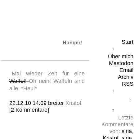
Leicht & Sinnig
Belangloses in unregelmäßigen Abständen
Start
Hunger!
Über mich
Mastodon
Email
Mal wieder Zeit für eine
Archiv
Waffel
!
Oh nein! Waffeln sind
RSS
alle. *Heul*
22.12.10 14:09
breiter
Kristof
[2 Kommentare]
Letzte
Kommentare
von:
siria
,
Kristof
,
siria
,