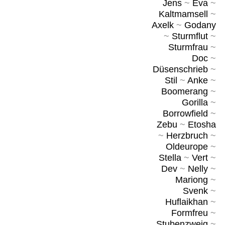
Jens
~
Eva
~
Kaltmamsell
~
Axelk
~
Godany
~
Sturmflut
~
Sturmfrau
~
Doc
~
Düsenschrieb
~
Stil
~
Anke
~
Boomerang
~
Gorilla
~
Borrowfield
~
Zebu
~
Etosha
~
Herzbruch
~
Oldeurope
~
Stella
~
Vert
~
Dev
~
Nelly
~
Mariong
~
Svenk
~
Huflaikhan
~
Formfreu
~
Stubenzweig
~