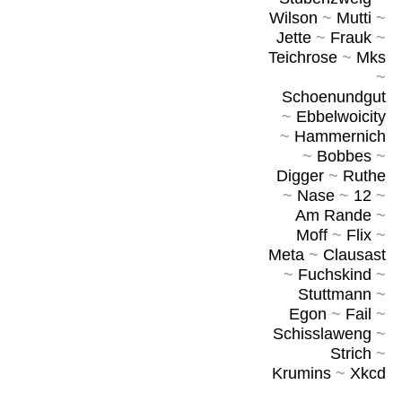
Wilson
~
Mutti
~
Jette
~
Frauk
~
Teichrose
~
Mks
~
Schoenundgut
~
Ebbelwoicity
~
Hammernich
~
Bobbes
~
Digger
~
Ruthe
~
Nase
~
12
~
Am Rande
~
Moff
~
Flix
~
Meta
~
Clausast
~
Fuchskind
~
Stuttmann
~
Egon
~
Fail
~
Schisslaweng
~
Strich
~
Krumins
~
Xkcd