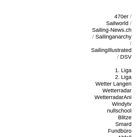
470er
/
Sailworld
/
Sailing-News.ch
/
Sailinganarchy
/
SailingIllustrated
/
DSV
1. Liga
2. Liga
Wetter Langen
Wetterradar
WetterradarAni
Windytv
nullschool
Blitze
Smard
Fundbüro