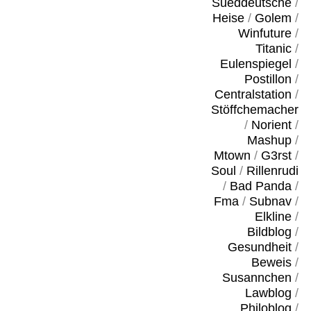
Sueddeutsche
/
Heise
/
Golem
/
Winfuture
/
Titanic
/
Eulenspiegel
/
Postillon
/
Centralstation
/
Stöffchemacher
/
Norient
/
Mashup
/
Mtown
/
G3rst
/
Soul
/
Rillenrudi
/
Bad Panda
/
Fma
/
Subnav
/
Elkline
/
Bildblog
/
Gesundheit
/
Beweis
/
Susannchen
/
Lawblog
/
Philoblog
/