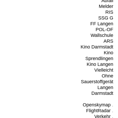
Abfall
Melder
RIS
SSG G
FF Langen
POL-OF
Wallschule
ARS
Kino Darmstadt
Kino
Sprendlingen
Kino Langen
Vielleicht
Ohne
Sauerstoffgerät
Langen
Darmstadt
Openskymap
.
FlightRadar
.
Verkehr
.