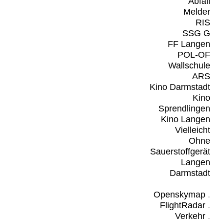
Abfall
Melder
RIS
SSG G
FF Langen
POL-OF
Wallschule
ARS
Kino Darmstadt
Kino
Sprendlingen
Kino Langen
Vielleicht
Ohne
Sauerstoffgerät
Langen
Darmstadt
Openskymap
.
FlightRadar
.
Verkehr
.