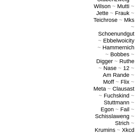
Wilson
~
Mutti
~
Jette
~
Frauk
~
Teichrose
~
Mks
~
Schoenundgut
~
Ebbelwoicity
~
Hammernich
~
Bobbes
~
Digger
~
Ruthe
~
Nase
~
12
~
Am Rande
~
Moff
~
Flix
~
Meta
~
Clausast
~
Fuchskind
~
Stuttmann
~
Egon
~
Fail
~
Schisslaweng
~
Strich
~
Krumins
~
Xkcd