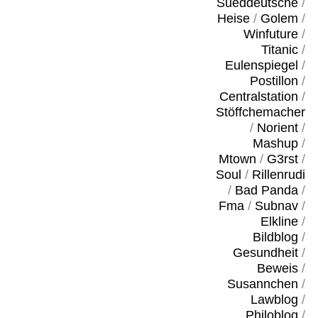
Sueddeutsche
/
Heise
/
Golem
/
Winfuture
/
Titanic
/
Eulenspiegel
/
Postillon
/
Centralstation
/
Stöffchemacher
/
Norient
/
Mashup
/
Mtown
/
G3rst
/
Soul
/
Rillenrudi
/
Bad Panda
/
Fma
/
Subnav
/
Elkline
/
Bildblog
/
Gesundheit
/
Beweis
/
Susannchen
/
Lawblog
/
Philoblog
/