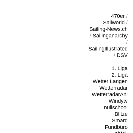
470er
/
Sailworld
/
Sailing-News.ch
/
Sailinganarchy
/
SailingIllustrated
/
DSV
1. Liga
2. Liga
Wetter Langen
Wetterradar
WetterradarAni
Windytv
nullschool
Blitze
Smard
Fundbüro