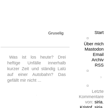
Leicht & Sinnig
Belangloses in unregelmäßigen Abständen
Start
Gruselig
Über mich
Mastodon
Email
Was ist los heute? Drei
Archiv
heftige Unfälle innerhalb
RSS
kurzer Zeit und ständig Lalü
auf einer Autobahn? Das
gefällt mir nicht ...
Letzte
Kommentare
von:
siria
,
Kristof
,
siria
,