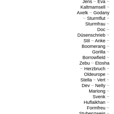
Jens
~
Eva
~
Kaltmamsell
~
Axelk
~
Godany
~
Sturmflut
~
Sturmfrau
~
Doc
~
Düsenschrieb
~
Stil
~
Anke
~
Boomerang
~
Gorilla
~
Borrowfield
~
Zebu
~
Etosha
~
Herzbruch
~
Oldeurope
~
Stella
~
Vert
~
Dev
~
Nelly
~
Mariong
~
Svenk
~
Huflaikhan
~
Formfreu
~
Stubenzweig
~