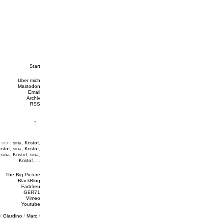
Start
Über mich
Mastodon
Email
Archiv
RSS
 von:
siria
,
Kristof
,
istof
,
siria
,
Kristof
,
,
siria
,
Kristof
,
siria
,
Kristof
, ...
The Big Picture
BlackBlog
Farbfreu
GER71
Vimeo
Youtube
/
Giardino
/
Marc
/