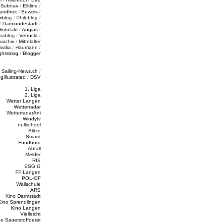
/
Subnav
/
Elkline
/
undheit
/
Beweis
/
wblog
/
Philoblog
/
/
Darmundestadt
/
Histofakt
/
Augias
/
rablog
/
Verrückt
/
oarchiv
/
Mittelalter
valia
/
Haumann
/
ghtsblog
/
Blogger
/
Sailing-News.ch
/
ngIllustrated
/
DSV
1. Liga
2. Liga
Wetter Langen
Wetterradar
WetterradarAni
Windytv
nullschool
Blitze
Smard
Fundbüro
Abfall
Melder
RIS
SSG G
FF Langen
POL-OF
Wallschule
ARS
Kino Darmstadt
Kino Sprendlingen
Kino Langen
Vielleicht
e Sauerstoffgerät