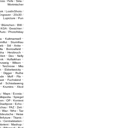
ross
/
Fefe
/
Siria
/
Wortmischer
tok
/
LostInShots
/
Engraver
/
20x30
/
Lupicture
/
Pun
/
Blümchen
/
BW
/
/
KGA
/
Gesichter
/
Auto
/
Photofriday
a
~
Kaltmamsell
~
rmflut
~
Sturmfrau
ieb
~
Stil
~
Anke
~
lla
~
Borrowfield
~
sha
~
Herzbruch
~
Vert
~
Dev
~
Nelly
enk
~
Huflaikhan
~
nzweig
~
Wilson
~
~
Teichrose
~
Mks
t
~
Ebbelwoicity
~
~
Digger
~
Ruthe
nde
~
Moff
~
Flix
~
ast
~
Fuchskind
~
il
~
Schisslaweng
~
Krumins
~
Xkcd
g
/
Maps
/
Ecosia
/
ikipedia
/
Spiegel
gen
/
OP
/
Kontext
Stadtpost
/
Echo
/
schau
/
FAZ
/
Zeit
/
/
Waz
/
Nrhz
/
Taz
ddeutsche
/
Heise
infuture
/
Titanic
/
n
/
Centralstation
/
Norient
/
Mashup
/
l
/
Rillenrudi
/
Bad