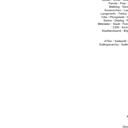
Panda
/
Fma
Bildblog
/
Ges
Susannchen
/
La
Langeninfo
/
Trebur
Cdw
/
Pfungstadt
/
Steine
/
Dablog
/
F
Mittelalter
/
Stadt
/
Fot
/
1300
/
Archi
Stadtlandsand
/
Bri
470er
/
Sailworld
Sailinganarchy
/
Saili
Ohn