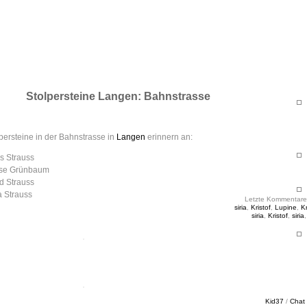
ht & Sinnig
es in unregelmäßigen Abständen
Stolpersteine Langen: Bahnstrasse
persteine in der Bahnstrasse in
Langen
erinnern an:
us Strauss
ise Grünbaum
ed Strauss
a Strauss
Letzte Kommentare
siria
,
Kristof
,
Lupine
,
Kr
siria
,
Kristof
,
siria
Kid37
/
Chat