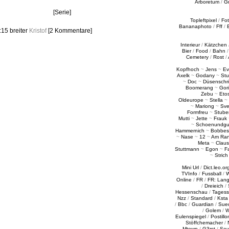
Arboretum
/
G
[Serie]
Topleftpixel
/
Fo
Bananaphoto
/
Fff
/
3:15
breiter
Kristof
[2 Kommentare]
Interieur
/
Kätzchen
Bier
/
Food
/
Bahn
Cemetery
/
Rost
/
Kopfhoch
~
Jens
~
Ev
Axelk
~
Godany
~
Stu
~
Doc
~
Düsenschr
Boomerang
~
Gori
Zebu
~
Eto
Oldeurope
~
Stella
~
~
Mariong
~
Sv
Formfreu
~
Stube
Mutti
~
Jette
~
Frauk
~
Schoenundgu
Hammernich
~
Bobbes
~
Nase
~
12
~
Am Ra
Meta
~
Claus
Stuttmann
~
Egon
~
Fa
~
Strich
Mini Url
/
Dict.leo.or
TVInfo
/
Fussball
/
W
Online
/
FR
/
FR: Lan
/
Dreieich
/
Hessenschau
/
Tages
Nzz
/
Standard
/
Ksta
/
Bbc
/
Guardian
/
Sue
/
Golem
/
W
Eulenspiegel
/
Postillo
Stöffchemacher
/
Mtown
/
G3rst
/
Sou