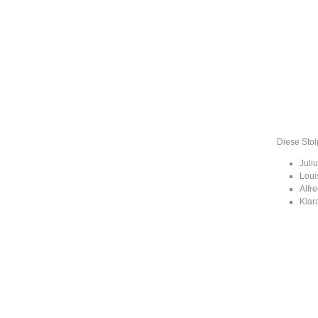
Leic
Belanglos
Diese Stol
Juli
Lou
Alfr
Klar