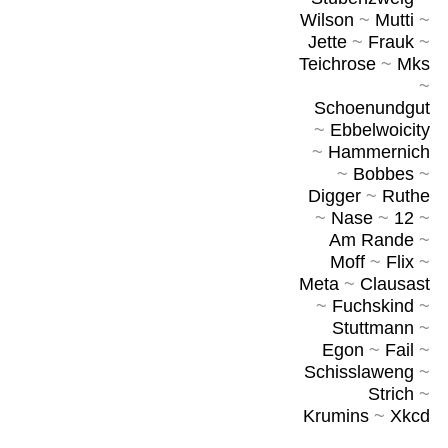
Wilson
~
Mutti
~
Jette
~
Frauk
~
Teichrose
~
Mks
~
Schoenundgut
~
Ebbelwoicity
~
Hammernich
~
Bobbes
~
Digger
~
Ruthe
~
Nase
~
12
~
Am Rande
~
Moff
~
Flix
~
Meta
~
Clausast
~
Fuchskind
~
Stuttmann
~
Egon
~
Fail
~
Schisslaweng
~
Strich
~
Krumins
~
Xkcd