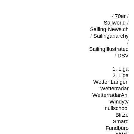
470er
/
Sailworld
/
Sailing-News.ch
/
Sailinganarchy
/
SailingIllustrated
/
DSV
1. Liga
2. Liga
Wetter Langen
Wetterradar
WetterradarAni
Windytv
nullschool
Blitze
Smard
Fundbüro