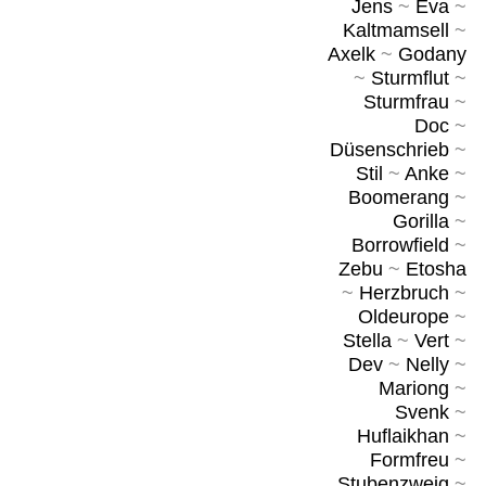
Jens
~
Eva
~
Kaltmamsell
~
Axelk
~
Godany
~
Sturmflut
~
Sturmfrau
~
Doc
~
Düsenschrieb
~
Stil
~
Anke
~
Boomerang
~
Gorilla
~
Borrowfield
~
Zebu
~
Etosha
~
Herzbruch
~
Oldeurope
~
Stella
~
Vert
~
Dev
~
Nelly
~
Mariong
~
Svenk
~
Huflaikhan
~
Formfreu
~
Stubenzweig
~