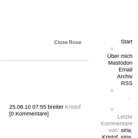
Leicht & Sinnig
Belangloses in unregelmäßigen Abständen
Start
Close Rose
Über mich
Mastodon
Email
Archiv
RSS
25.08.10 07:55
breiter
Kristof
[0 Kommentare]
Letzte
Kommentare
von:
siria
,
Kristof
,
siria
,