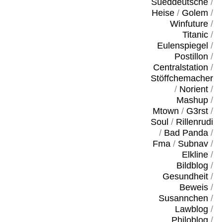
Sueddeutsche
/
Heise
/
Golem
/
Winfuture
/
Titanic
/
Eulenspiegel
/
Postillon
/
Centralstation
/
Stöffchemacher
/
Norient
/
Mashup
/
Mtown
/
G3rst
/
Soul
/
Rillenrudi
/
Bad Panda
/
Fma
/
Subnav
/
Elkline
/
Bildblog
/
Gesundheit
/
Beweis
/
Susannchen
/
Lawblog
/
Philoblog
/