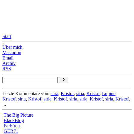
Leicht & Sinnig
Belangloses in unregelmäßigen Abständen
Start
Über mich
Mastodon
Email
Archiv
RSS
Letzte Kommentare von:
siria
,
Kristof
,
siria
,
Kristof
,
Lupine
,
Kristof
,
siria
,
Kristof
,
siria
,
Kristof
,
siria
,
siria
,
Kristof
,
siria
,
Kristof
,
...
The Big Picture
BlackBlog
Farbfreu
GER71