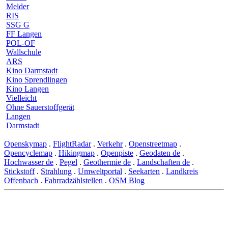
Melder
RIS
SSG G
FF Langen
POL-OF
Wallschule
ARS
Kino Darmstadt
Kino Sprendlingen
Kino Langen
Vielleicht
Ohne Sauerstoffgerät
Langen
Darmstadt
Openskymap
.
FlightRadar
.
Verkehr
.
Openstreetmap
.
Opencyclemap
.
Hikingmap
.
Openpiste
.
Geodaten de
.
Hochwasser de
.
Pegel
.
Geothermie de
.
Landschaften de
.
Stickstoff
.
Strahlung
.
Umweltportal
.
Seekarten
.
Landkreis
Offenbach
.
Fahrradzählstellen
.
OSM Blog