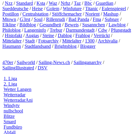
/
Nzz
/
Standard
/
Ksta
/
Waz
/
Nrhz
/
Taz
/
Bbc
/
Guardian
/
Sueddeutsche
/
Heise
/
Golem
/
Winfuture
/
Titanic
/
Eulenspiegel
/
Postillon
/
Centralstation
/
Stöffchemacher
/
Norient
/
Mashup
/
Mtown
/
G3rst
/
Soul
/
Rillenrudi
/
Bad Panda
/
Fma
/
Subnav
/
Elkline
/
Bildblog
/
Gesundheit
/
Beweis
/
Susannchen
/
Lawblog
/
Philoblog
/
Langeninfo
/
Trebur
/
Darmundestadt
/
Cdw
/
Pfungstadt
/
Histofakt
/
Augias
/
Steine
/
Dablog
/
Frablog
/
Verrückt
/
Mittelalter
/
Stadt
/
Fotoarchiv
/
Mittelalter
/
1300
/
Archivalia
/
Haumann
/
Stadtlandsand
/
Brightsblog
/
Blogger
470er
/
Sailworld
/
Sailing-News.ch
/
Sailinganarchy
/
SailingIllustrated
/
DSV
1. Liga
2. Liga
Wetter Langen
Wetterradar
WetterradarAni
Windytv
nullschool
Blitze
Smard
Fundbüro
Abfall