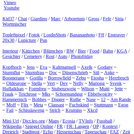
Vimeo
Youtube
Kid37
/
Chat
/
Giardino
/
Marc
/
Arboretum
/
Gross
/
Fefe
/
Siria
/
Wortmischer
Topleftpixel
/
Fotok
/
LostInShots
/
Bananaphoto
/
Fff
/
Engraver
/
20x30
/
Lupicture
/
Pun
Interieur
/
Kätzchen
/
Blümchen
/
BW
/
Bier
/
Food
/
Bahn
/
KGA
/
Gesichter
/
Cemetery
/
Rost
/
Auto
/
Photofriday
Kopfhoch
~
Jens
~
Eva
~
Kaltmamsell
~
Axelk
~
Godany
~
Sturmflut
~
Sturmfrau
~
Doc
~
Düsenschrieb
~
Stil
~
Anke
~
Boomerang
~
Gorilla
~
Borrowfield
~
Zebu
~
Etosha
~
Herzbruch
~
Oldeurope
~
Stella
~
Vert
~
Dev
~
Nelly
~
Mariong
~
Svenk
~
Huflaikhan
~
Formfreu
~
Stubenzweig
~
Wilson
~
Mutti
~
Jette
~
Frauk
~
Teichrose
~
Mks
~
Schoenundgut
~
Ebbelwoicity
~
Hammernich
~
Bobbes
~
Digger
~
Ruthe
~
Nase
~
12
~
Am Rande
~
Moff
~
Flix
~
Meta
~
Clausast
~
Fuchskind
~
Stuttmann
~
Egon
~
Fail
~
Schisslaweng
~
Strich
~
Krumins
~
Xkcd
Mini Url
/
Dict.leo.org
/
Maps
/
Ecosia
/
TVInfo
/
Fussball
/
Wikipedia
/
Spiegel Online
/
FR
/
FR: Langen
/
OP
/
Kontext
/
Dreieich
/
Stadtpost
/
Echo
/
Hessenschau
/
Tagesschau
/
FAZ
/
Zeit