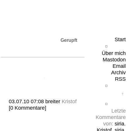
Leicht & Sinnig
Belangloses in unregelmäßigen Abständen
Start
Gerupft
Über mich
Mastodon
Email
Archiv
RSS
03.07.10 07:08
breiter
Kristof
[0 Kommentare]
Letzte
Kommentare
von:
siria
,
Kristof
,
siria
,