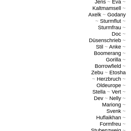
Jens
~
Eva
~
Kaltmamsell
~
Axelk
~
Godany
~
Sturmflut
~
Sturmfrau
~
Doc
~
Düsenschrieb
~
Stil
~
Anke
~
Boomerang
~
Gorilla
~
Borrowfield
~
Zebu
~
Etosha
~
Herzbruch
~
Oldeurope
~
Stella
~
Vert
~
Dev
~
Nelly
~
Mariong
~
Svenk
~
Huflaikhan
~
Formfreu
~
Stubenzweig
~