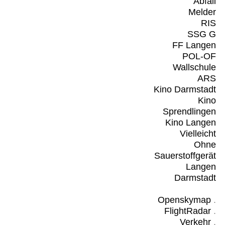
Abfall
Melder
RIS
SSG G
FF Langen
POL-OF
Wallschule
ARS
Kino Darmstadt
Kino
Sprendlingen
Kino Langen
Vielleicht
Ohne
Sauerstoffgerät
Langen
Darmstadt
Openskymap
.
FlightRadar
.
Verkehr
.