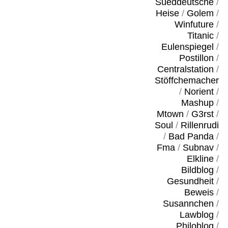
Sueddeutsche
/
Heise
/
Golem
/
Winfuture
/
Titanic
/
Eulenspiegel
/
Postillon
/
Centralstation
/
Stöffchemacher
/
Norient
/
Mashup
/
Mtown
/
G3rst
/
Soul
/
Rillenrudi
/
Bad Panda
/
Fma
/
Subnav
/
Elkline
/
Bildblog
/
Gesundheit
/
Beweis
/
Susannchen
/
Lawblog
/
Philoblog
/