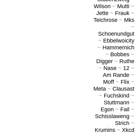
Wilson
~
Mutti
~
Jette
~
Frauk
~
Teichrose
~
Mks
~
Schoenundgut
~
Ebbelwoicity
~
Hammernich
~
Bobbes
~
Digger
~
Ruthe
~
Nase
~
12
~
Am Rande
~
Moff
~
Flix
~
Meta
~
Clausast
~
Fuchskind
~
Stuttmann
~
Egon
~
Fail
~
Schisslaweng
~
Strich
~
Krumins
~
Xkcd