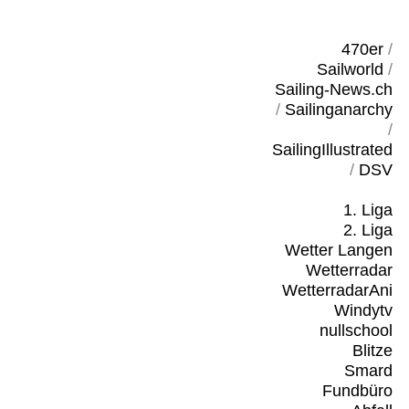
470er
/
Sailworld
/
Sailing-News.ch
/
Sailinganarchy
/
SailingIllustrated
/
DSV
1. Liga
2. Liga
Wetter Langen
Wetterradar
WetterradarAni
Windytv
nullschool
Blitze
Smard
Fundbüro