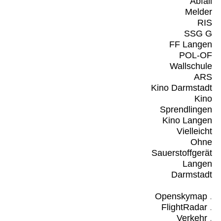
Abfall
Melder
RIS
SSG G
FF Langen
POL-OF
Wallschule
ARS
Kino Darmstadt
Kino
Sprendlingen
Kino Langen
Vielleicht
Ohne
Sauerstoffgerät
Langen
Darmstadt
Openskymap
.
FlightRadar
.
Verkehr
.