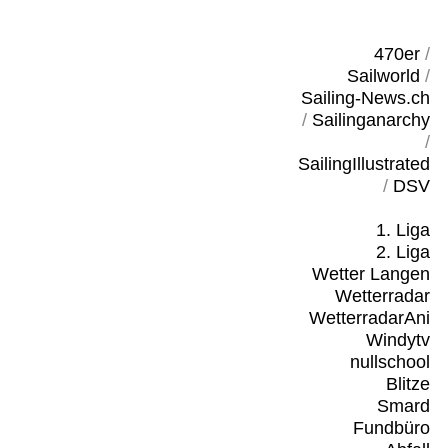
470er
/
Sailworld
/
Sailing-News.ch
/
Sailinganarchy
/
SailingIllustrated
/
DSV
1. Liga
2. Liga
Wetter Langen
Wetterradar
WetterradarAni
Windytv
nullschool
Blitze
Smard
Fundbüro