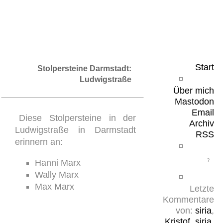
Leicht & Sinnig
Belangloses in unregelmäßigen Abständen
Start
Stolpersteine Darmstadt:
Ludwigstraße
Über mich
Mastodon
Email
Diese Stolpersteine in der
Archiv
Ludwigstraße in Darmstadt
RSS
erinnern an:
Hanni Marx
Wally Marx
Max Marx
Letzte
Kommentare
von:
siria
,
Kristof
,
siria
,