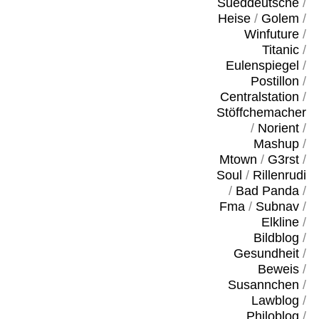
Sueddeutsche
/
Heise
/
Golem
/
Winfuture
/
Titanic
/
Eulenspiegel
/
Postillon
/
Centralstation
/
Stöffchemacher
/
Norient
/
Mashup
/
Mtown
/
G3rst
/
Soul
/
Rillenrudi
/
Bad Panda
/
Fma
/
Subnav
/
Elkline
/
Bildblog
/
Gesundheit
/
Beweis
/
Susannchen
/
Lawblog
/
Philoblog
/