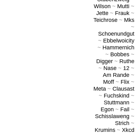
Wilson
~
Mutti
~
Jette
~
Frauk
~
Teichrose
~
Mks
~
Schoenundgut
~
Ebbelwoicity
~
Hammernich
~
Bobbes
~
Digger
~
Ruthe
~
Nase
~
12
~
Am Rande
~
Moff
~
Flix
~
Meta
~
Clausast
~
Fuchskind
~
Stuttmann
~
Egon
~
Fail
~
Schisslaweng
~
Strich
~
Krumins
~
Xkcd