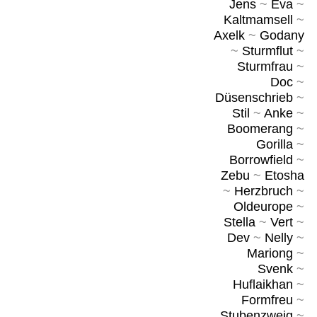
Jens
~
Eva
~
Kaltmamsell
~
Axelk
~
Godany
~
Sturmflut
~
Sturmfrau
~
Doc
~
Düsenschrieb
~
Stil
~
Anke
~
Boomerang
~
Gorilla
~
Borrowfield
~
Zebu
~
Etosha
~
Herzbruch
~
Oldeurope
~
Stella
~
Vert
~
Dev
~
Nelly
~
Mariong
~
Svenk
~
Huflaikhan
~
Formfreu
~
Stubenzweig
~