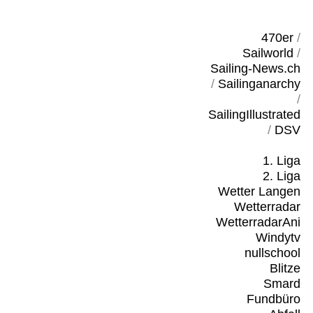
470er
/
Sailworld
/
Sailing-News.ch
/
Sailinganarchy
/
SailingIllustrated
/
DSV
1. Liga
2. Liga
Wetter Langen
Wetterradar
WetterradarAni
Windytv
nullschool
Blitze
Smard
Fundbüro