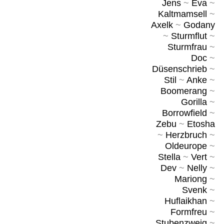
Jens
~
Eva
~
Kaltmamsell
~
Axelk
~
Godany
~
Sturmflut
~
Sturmfrau
~
Doc
~
Düsenschrieb
~
Stil
~
Anke
~
Boomerang
~
Gorilla
~
Borrowfield
~
Zebu
~
Etosha
~
Herzbruch
~
Oldeurope
~
Stella
~
Vert
~
Dev
~
Nelly
~
Mariong
~
Svenk
~
Huflaikhan
~
Formfreu
~
Stubenzweig
~