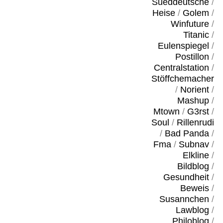
Sueddeutsche
/
Heise
/
Golem
/
Winfuture
/
Titanic
/
Eulenspiegel
/
Postillon
/
Centralstation
/
Stöffchemacher
/
Norient
/
Mashup
/
Mtown
/
G3rst
/
Soul
/
Rillenrudi
/
Bad Panda
/
Fma
/
Subnav
/
Elkline
/
Bildblog
/
Gesundheit
/
Beweis
/
Susannchen
/
Lawblog
/
Philoblog
/