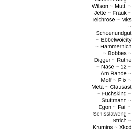
Wilson
~
Mutti
~
Jette
~
Frauk
~
Teichrose
~
Mks
~
Schoenundgut
~
Ebbelwoicity
~
Hammernich
~
Bobbes
~
Digger
~
Ruthe
~
Nase
~
12
~
Am Rande
~
Moff
~
Flix
~
Meta
~
Clausast
~
Fuchskind
~
Stuttmann
~
Egon
~
Fail
~
Schisslaweng
~
Strich
~
Krumins
~
Xkcd