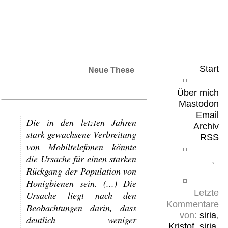
Leicht & Sinnig
Belangloses in unregelmäßigen Abständen
Start
Neue These
Über mich
Mastodon
Email
Die in den letzten Jahren
Archiv
stark gewachsene Verbreitung
RSS
von Mobiltelefonen könnte
die Ursache für einen starken
Rückgang der Population von
Honigbienen sein. (...) Die
Letzte
Ursache liegt nach den
Kommentare
Beobachtungen darin, dass
von:
siria
,
deutlich weniger
Kristof
,
siria
,