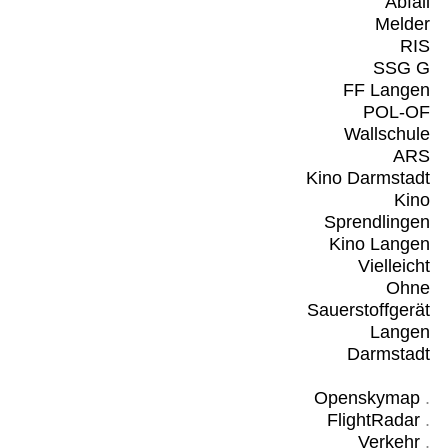
Abfall
Melder
RIS
SSG G
FF Langen
POL-OF
Wallschule
ARS
Kino Darmstadt
Kino
Sprendlingen
Kino Langen
Vielleicht
Ohne
Sauerstoffgerät
Langen
Darmstadt
Openskymap
.
FlightRadar
.
Verkehr
.