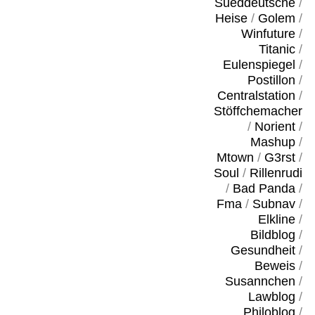
Sueddeutsche
/
Heise
/
Golem
/
Winfuture
/
Titanic
/
Eulenspiegel
/
Postillon
/
Centralstation
/
Stöffchemacher
/
Norient
/
Mashup
/
Mtown
/
G3rst
/
Soul
/
Rillenrudi
/
Bad Panda
/
Fma
/
Subnav
/
Elkline
/
Bildblog
/
Gesundheit
/
Beweis
/
Susannchen
/
Lawblog
/
Philoblog
/