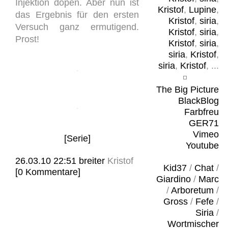
Injektion dopen. Aber nun ist
Kristof
,
Lupine
,
das Ergebnis für den ersten
Kristof
,
siria
,
Versuch ganz ermutigend.
Kristof
,
siria
,
Prost!
Kristof
,
siria
,
siria
,
Kristof
,
siria
,
Kristof
, ...
The Big Picture
BlackBlog
Farbfreu
GER71
Vimeo
[Serie]
Youtube
26.03.10 22:51
breiter
Kristof
Kid37
/
Chat
/
[0 Kommentare]
Giardino
/
Marc
/
Arboretum
/
Gross
/
Fefe
/
Siria
/
Wortmischer