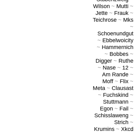
Wilson
~
Mutti
~
Jette
~
Frauk
~
Teichrose
~
Mks
~
Schoenundgut
~
Ebbelwoicity
~
Hammernich
~
Bobbes
~
Digger
~
Ruthe
~
Nase
~
12
~
Am Rande
~
Moff
~
Flix
~
Meta
~
Clausast
~
Fuchskind
~
Stuttmann
~
Egon
~
Fail
~
Schisslaweng
~
Strich
~
Krumins
~
Xkcd