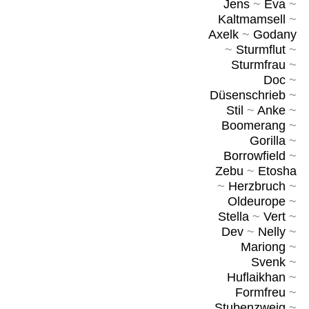
Jens
~
Eva
~
Kaltmamsell
~
Axelk
~
Godany
~
Sturmflut
~
Sturmfrau
~
Doc
~
Düsenschrieb
~
Stil
~
Anke
~
Boomerang
~
Gorilla
~
Borrowfield
~
Zebu
~
Etosha
~
Herzbruch
~
Oldeurope
~
Stella
~
Vert
~
Dev
~
Nelly
~
Mariong
~
Svenk
~
Huflaikhan
~
Formfreu
~
Stubenzweig
~