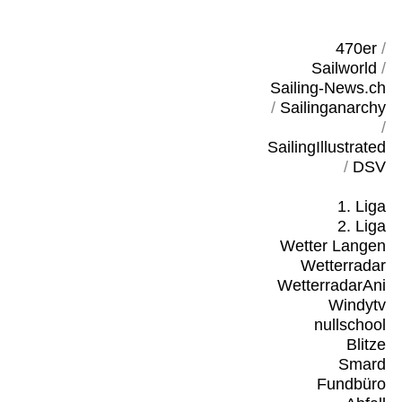
470er
/
Sailworld
/
Sailing-News.ch
/
Sailinganarchy
/
SailingIllustrated
/
DSV
1. Liga
2. Liga
Wetter Langen
Wetterradar
WetterradarAni
Windytv
nullschool
Blitze
Smard
Fundbüro