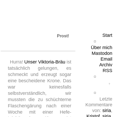
Leicht & Sinnig
Belangloses in unregelmäßigen Abständen
Start
Prost!
Über mich
Mastodon
Email
Hurra!
Unser
Viktoria-Bräu
ist
Archiv
tatsächlich gelungen, es
RSS
schmeckt und erzeugt sogar
eine bescheidene Krone. Das
war keinesfalls
selbstverständlich, wir
Letzte
mussten die zu schüchterne
Kommentare
Flaschengärung nach einer
von:
siria
,
Woche mit einer Hefe-
Kristof
,
siria
,