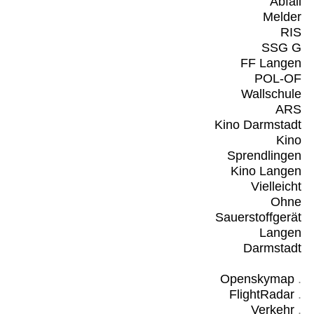
Abfall
Melder
RIS
SSG G
FF Langen
POL-OF
Wallschule
ARS
Kino Darmstadt
Kino
Sprendlingen
Kino Langen
Vielleicht
Ohne
Sauerstoffgerät
Langen
Darmstadt
Openskymap
.
FlightRadar
.
Verkehr
.