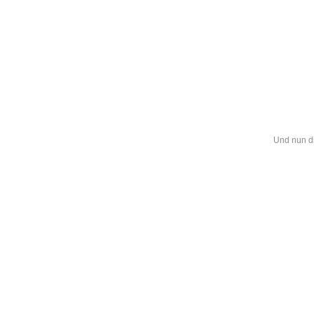
Leic
Belanglos
Und nun d