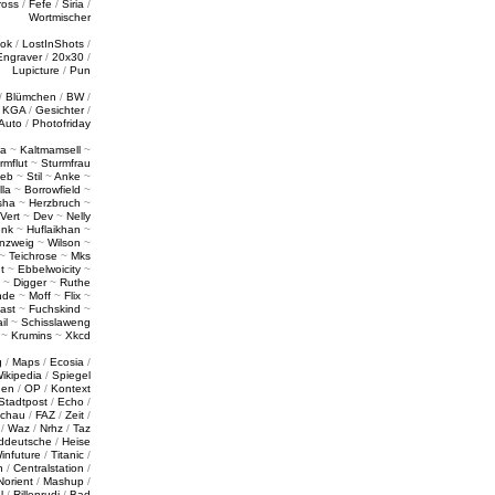
ross
/
Fefe
/
Siria
/
Wortmischer
tok
/
LostInShots
/
Engraver
/
20x30
/
Lupicture
/
Pun
/
Blümchen
/
BW
/
/
KGA
/
Gesichter
/
Auto
/
Photofriday
a
~
Kaltmamsell
~
rmflut
~
Sturmfrau
ieb
~
Stil
~
Anke
~
lla
~
Borrowfield
~
sha
~
Herzbruch
~
Vert
~
Dev
~
Nelly
enk
~
Huflaikhan
~
nzweig
~
Wilson
~
~
Teichrose
~
Mks
t
~
Ebbelwoicity
~
~
Digger
~
Ruthe
nde
~
Moff
~
Flix
~
ast
~
Fuchskind
~
il
~
Schisslaweng
~
Krumins
~
Xkcd
g
/
Maps
/
Ecosia
/
ikipedia
/
Spiegel
gen
/
OP
/
Kontext
Stadtpost
/
Echo
/
schau
/
FAZ
/
Zeit
/
/
Waz
/
Nrhz
/
Taz
ddeutsche
/
Heise
infuture
/
Titanic
/
n
/
Centralstation
/
Norient
/
Mashup
/
l
/
Rillenrudi
/
Bad