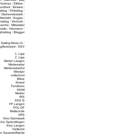
/
Subnav
/
Elkline
/
undheit
/
Beweis
/
wblog
/
Philoblog
/
/
Darmundestadt
/
Histofakt
/
Augias
/
rablog
/
Verrückt
/
oarchiv
/
Mittelalter
valia
/
Haumann
/
ghtsblog
/
Blogger
/
Sailing-News.ch
/
ngIllustrated
/
DSV
1. Liga
2. Liga
Wetter Langen
Wetterradar
WetterradarAni
Windytv
nullschool
Blitze
Smard
Fundbüro
Abfall
Melder
RIS
SSG G
FF Langen
POL-OF
Wallschule
ARS
Kino Darmstadt
Kino Sprendlingen
Kino Langen
Vielleicht
e Sauerstoffgerät