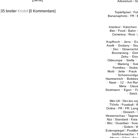
[Serie]
Arboretum
/
G
1:35
breiter
Kristof
[0 Kommentare]
Topleftpixel
/
Fo
Bananaphoto
/
Fff
/
Interieur
/
Kätzchen
Bier
/
Food
/
Bahn
Cemetery
/
Rost
/
Kopfhoch
~
Jens
~
Ev
Axelk
~
Godany
~
Stu
~
Doc
~
Düsenschr
Boomerang
~
Gori
Zebu
~
Eto
Oldeurope
~
Stella
~
~
Mariong
~
Sv
Formfreu
~
Stube
Mutti
~
Jette
~
Frauk
~
Schoenundgu
Hammernich
~
Bobbes
~
Nase
~
12
~
Am Ra
Meta
~
Claus
Stuttmann
~
Egon
~
Fa
~
Strich
Mini Url
/
Dict.leo.or
TVInfo
/
Fussball
/
W
Online
/
FR
/
FR: Lan
/
Dreieich
/
Hessenschau
/
Tages
Nzz
/
Standard
/
Ksta
/
Bbc
/
Guardian
/
Sue
/
Golem
/
W
Eulenspiegel
/
Postillo
Stöffchemacher
/
Mtown
/
G3rst
/
Sou