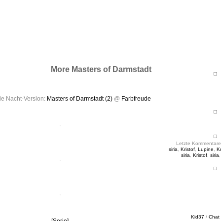
ht & Sinnig
es in unregelmäßigen Abständen
More Masters of Darmstadt
ie Nacht-Version:
Masters of Darmstadt (2)
@
Farbfreude
Letzte Kommentare
siria
,
Kristof
,
Lupine
,
Kr
siria
,
Kristof
,
siria
Kid37
/
Chat