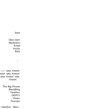
Start
Über mich
Mastodon
Email
Archiv
RSS
 von:
siria
,
Kristof
,
istof
,
siria
,
Kristof
,
,
siria
,
Kristof
,
siria
,
Kristof
, ...
The Big Picture
BlackBlog
Farbfreu
GER71
Vimeo
Youtube
/
Giardino
/
Marc
/