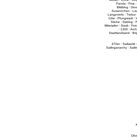
Panda
/
Fma
Bildblog
/
Ges
Susannchen
/
La
Langeninfo
/
Trebur
Cdw
/
Pfungstadt
/
Steine
/
Dablog
/
F
Mittelalter
/
Stadt
/
Fot
/
1300
/
Archi
Stadtlandsand
/
Bri
470er
/
Sailworld
Sailinganarchy
/
Saili
Ohn