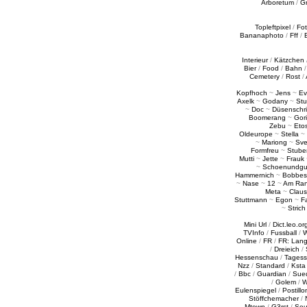
Arboretum
/
G
Topleftpixel
/
Fo
Bananaphoto
/
Fff
/
Interieur
/
Kätzchen
Bier
/
Food
/
Bahn
Cemetery
/
Rost
/
Kopfhoch
~
Jens
~
Ev
Axelk
~
Godany
~
Stu
~
Doc
~
Düsenschr
Boomerang
~
Gori
Zebu
~
Eto
Oldeurope
~
Stella
~
~
Mariong
~
Sv
Formfreu
~
Stube
Mutti
~
Jette
~
Frauk
~
Schoenundgu
Hammernich
~
Bobbes
~
Nase
~
12
~
Am Ra
Meta
~
Claus
Stuttmann
~
Egon
~
Fa
~
Strich
Mini Url
/
Dict.leo.or
TVInfo
/
Fussball
/
W
Online
/
FR
/
FR: Lan
/
Dreieich
/
Hessenschau
/
Tages
Nzz
/
Standard
/
Ksta
/
Bbc
/
Guardian
/
Sue
/
Golem
/
W
Eulenspiegel
/
Postillo
Stöffchemacher
/
Mtown
/
G3rst
/
Sou