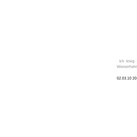
Leic
Belanglos
Ich krieg
Wasserhahn
02.03.10 2