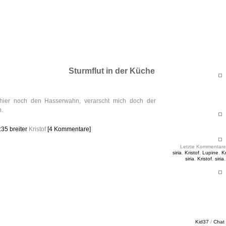
ht & Sinnig
es in unregelmäßigen Abständen
Sturmflut in der Küche
 hier noch den Hasserwahn, verarscht mich doch der
.
0:35
breiter
Kristof
[4 Kommentare]
Letzte Kommentare
siria
,
Kristof
,
Lupine
,
Kr
siria
,
Kristof
,
siria
Kid37
/
Chat