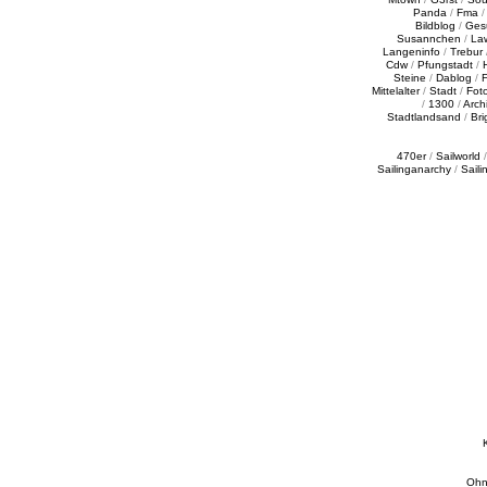
Panda
/
Fma
Bildblog
/
Ges
Susannchen
/
La
Langeninfo
/
Trebur
Cdw
/
Pfungstadt
/
Steine
/
Dablog
/
F
Mittelalter
/
Stadt
/
Fot
/
1300
/
Archi
Stadtlandsand
/
Bri
470er
/
Sailworld
Sailinganarchy
/
Saili
Ohn