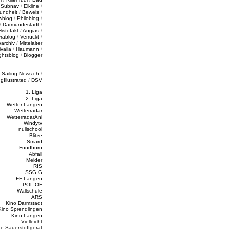
/
Subnav
/
Elkline
/
undheit
/
Beweis
/
wblog
/
Philoblog
/
/
Darmundestadt
/
Histofakt
/
Augias
/
rablog
/
Verrückt
/
oarchiv
/
Mittelalter
valia
/
Haumann
/
ghtsblog
/
Blogger
/
Sailing-News.ch
/
ngIllustrated
/
DSV
1. Liga
2. Liga
Wetter Langen
Wetterradar
WetterradarAni
Windytv
nullschool
Blitze
Smard
Fundbüro
Abfall
Melder
RIS
SSG G
FF Langen
POL-OF
Wallschule
ARS
Kino Darmstadt
Kino Sprendlingen
Kino Langen
Vielleicht
e Sauerstoffgerät