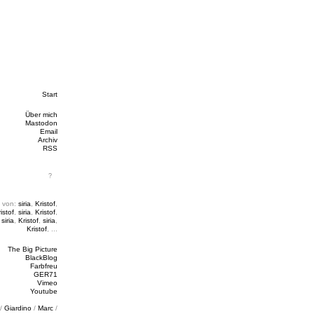
Start
Über mich
Mastodon
Email
Archiv
RSS
 von:
siria
,
Kristof
,
istof
,
siria
,
Kristof
,
,
siria
,
Kristof
,
siria
,
Kristof
, ...
The Big Picture
BlackBlog
Farbfreu
GER71
Vimeo
Youtube
/
Giardino
/
Marc
/