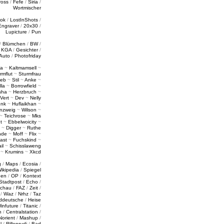
ross
/
Fefe
/
Siria
/
Wortmischer
tok
/
LostInShots
/
Engraver
/
20x30
/
Lupicture
/
Pun
/
Blümchen
/
BW
/
/
KGA
/
Gesichter
/
Auto
/
Photofriday
a
~
Kaltmamsell
~
rmflut
~
Sturmfrau
ieb
~
Stil
~
Anke
~
lla
~
Borrowfield
~
sha
~
Herzbruch
~
Vert
~
Dev
~
Nelly
enk
~
Huflaikhan
~
nzweig
~
Wilson
~
~
Teichrose
~
Mks
t
~
Ebbelwoicity
~
~
Digger
~
Ruthe
nde
~
Moff
~
Flix
~
ast
~
Fuchskind
~
il
~
Schisslaweng
~
Krumins
~
Xkcd
g
/
Maps
/
Ecosia
/
ikipedia
/
Spiegel
gen
/
OP
/
Kontext
Stadtpost
/
Echo
/
schau
/
FAZ
/
Zeit
/
/
Waz
/
Nrhz
/
Taz
ddeutsche
/
Heise
infuture
/
Titanic
/
n
/
Centralstation
/
Norient
/
Mashup
/
l
/
Rillenrudi
/
Bad