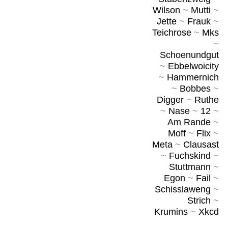
Wilson
~
Mutti
~
Jette
~
Frauk
~
Teichrose
~
Mks
~
Schoenundgut
~
Ebbelwoicity
~
Hammernich
~
Bobbes
~
Digger
~
Ruthe
~
Nase
~
12
~
Am Rande
~
Moff
~
Flix
~
Meta
~
Clausast
~
Fuchskind
~
Stuttmann
~
Egon
~
Fail
~
Schisslaweng
~
Strich
~
Krumins
~
Xkcd