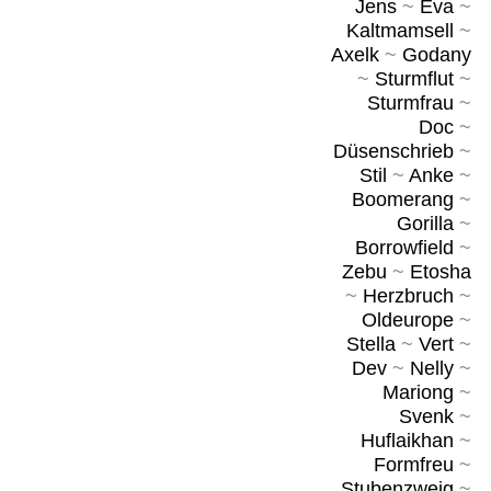
Jens
~
Eva
~
Kaltmamsell
~
Axelk
~
Godany
~
Sturmflut
~
Sturmfrau
~
Doc
~
Düsenschrieb
~
Stil
~
Anke
~
Boomerang
~
Gorilla
~
Borrowfield
~
Zebu
~
Etosha
~
Herzbruch
~
Oldeurope
~
Stella
~
Vert
~
Dev
~
Nelly
~
Mariong
~
Svenk
~
Huflaikhan
~
Formfreu
~
Stubenzweig
~