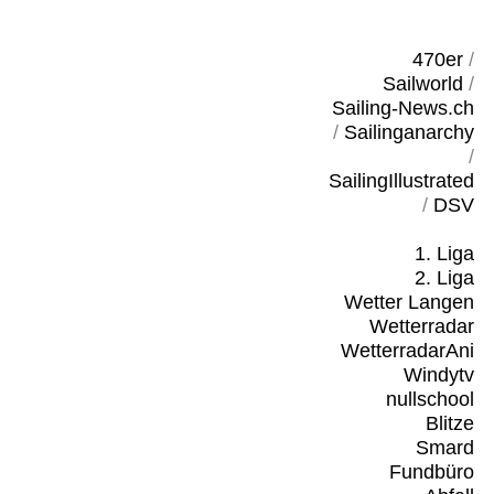
470er
/
Sailworld
/
Sailing-News.ch
/
Sailinganarchy
/
SailingIllustrated
/
DSV
1. Liga
2. Liga
Wetter Langen
Wetterradar
WetterradarAni
Windytv
nullschool
Blitze
Smard
Fundbüro