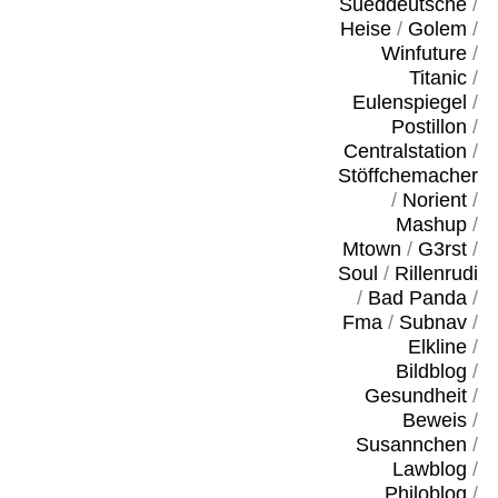
Sueddeutsche
/
Heise
/
Golem
/
Winfuture
/
Titanic
/
Eulenspiegel
/
Postillon
/
Centralstation
/
Stöffchemacher
/
Norient
/
Mashup
/
Mtown
/
G3rst
/
Soul
/
Rillenrudi
/
Bad Panda
/
Fma
/
Subnav
/
Elkline
/
Bildblog
/
Gesundheit
/
Beweis
/
Susannchen
/
Lawblog
/
Philoblog
/