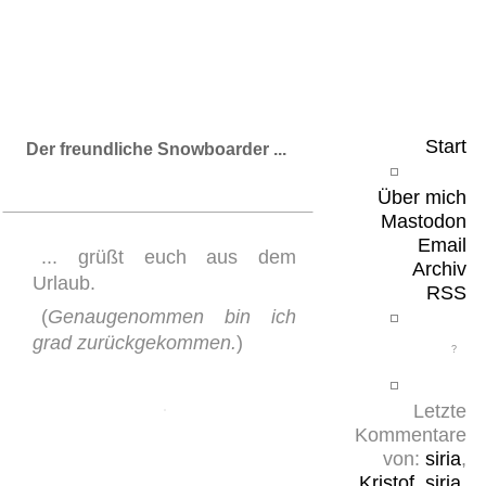
Leicht & Sinnig
Belangloses in unregelmäßigen Abständen
Start
Der freundliche Snowboarder ...
Über mich
Mastodon
Email
... grüßt euch aus dem
Archiv
Urlaub.
RSS
(
Genaugenommen bin ich
grad zurückgekommen.
)
Letzte
Kommentare
von:
siria
,
Kristof
,
siria
,