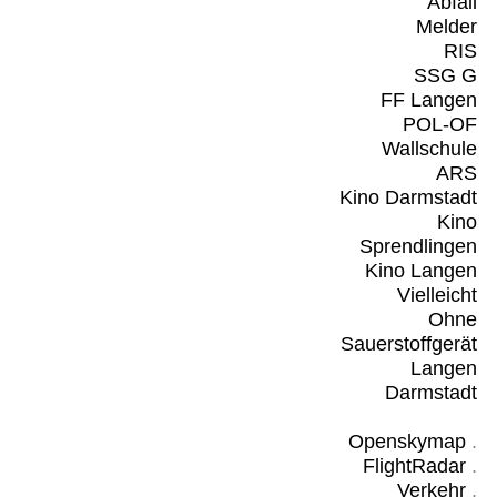
Abfall
Melder
RIS
SSG G
FF Langen
POL-OF
Wallschule
ARS
Kino Darmstadt
Kino
Sprendlingen
Kino Langen
Vielleicht
Ohne
Sauerstoffgerät
Langen
Darmstadt
Openskymap
.
FlightRadar
.
Verkehr
.