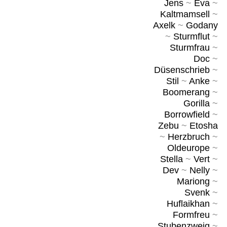
Jens
~
Eva
~
Kaltmamsell
~
Axelk
~
Godany
~
Sturmflut
~
Sturmfrau
~
Doc
~
Düsenschrieb
~
Stil
~
Anke
~
Boomerang
~
Gorilla
~
Borrowfield
~
Zebu
~
Etosha
~
Herzbruch
~
Oldeurope
~
Stella
~
Vert
~
Dev
~
Nelly
~
Mariong
~
Svenk
~
Huflaikhan
~
Formfreu
~
Stubenzweig
~