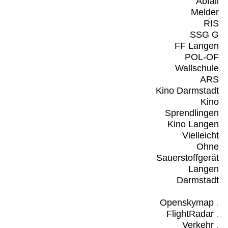
Abfall
Melder
RIS
SSG G
FF Langen
POL-OF
Wallschule
ARS
Kino Darmstadt
Kino
Sprendlingen
Kino Langen
Vielleicht
Ohne
Sauerstoffgerät
Langen
Darmstadt
Openskymap
.
FlightRadar
.
Verkehr
.