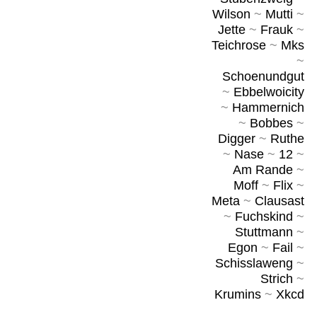
Wilson
~
Mutti
~
Jette
~
Frauk
~
Teichrose
~
Mks
~
Schoenundgut
~
Ebbelwoicity
~
Hammernich
~
Bobbes
~
Digger
~
Ruthe
~
Nase
~
12
~
Am Rande
~
Moff
~
Flix
~
Meta
~
Clausast
~
Fuchskind
~
Stuttmann
~
Egon
~
Fail
~
Schisslaweng
~
Strich
~
Krumins
~
Xkcd