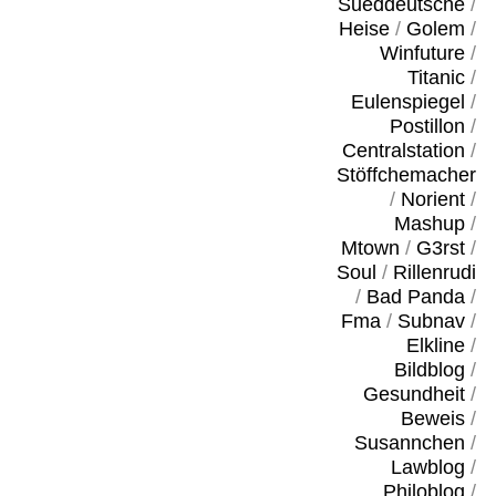
Sueddeutsche
/
Heise
/
Golem
/
Winfuture
/
Titanic
/
Eulenspiegel
/
Postillon
/
Centralstation
/
Stöffchemacher
/
Norient
/
Mashup
/
Mtown
/
G3rst
/
Soul
/
Rillenrudi
/
Bad Panda
/
Fma
/
Subnav
/
Elkline
/
Bildblog
/
Gesundheit
/
Beweis
/
Susannchen
/
Lawblog
/
Philoblog
/