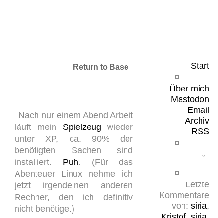
Leicht & Sinnig
Belangloses in unregelmäßigen Abständen
Start
Return to Base
Über mich
Mastodon
Email
Nach nur einem Abend Arbeit
Archiv
läuft mein
Spielzeug
wieder
RSS
unter XP, ca. 90% der
benötigten Sachen sind
installiert.
Puh
. (Für das
Abenteuer Linux nehme ich
Letzte
jetzt irgendeinen anderen
Kommentare
Rechner, den ich definitiv
von:
siria
,
nicht benötige.)
Kristof
,
siria
,