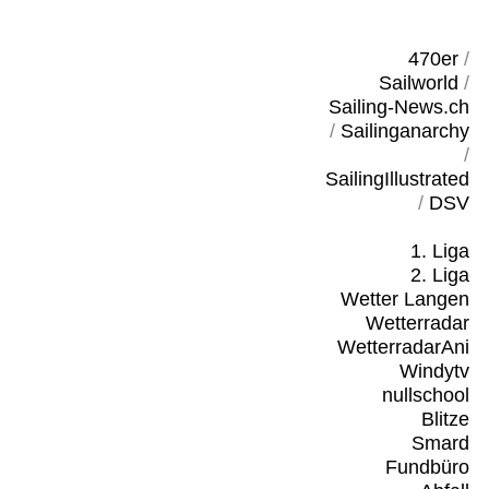
470er
/
Sailworld
/
Sailing-News.ch
/
Sailinganarchy
/
SailingIllustrated
/
DSV
1. Liga
2. Liga
Wetter Langen
Wetterradar
WetterradarAni
Windytv
nullschool
Blitze
Smard
Fundbüro