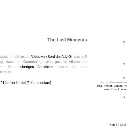
ht & Sinnig
es in unregelmäßigen Abständen
The Last Moments
nzwischen gibt es ein
Video von Bord der Ady Gil
, das m.E.
eigt, dass die Karambolage eine gezielte Attacke der
war. Die
bisherigen Ansichten
liessen da mehr
ielraum.
5:21
breiter
Kristof
[0 Kommentare]
Letzte Kommentare
siria
,
Kristof
,
Lupine
,
Kr
siria
,
Kristof
,
siria
Kid37
/
Chat