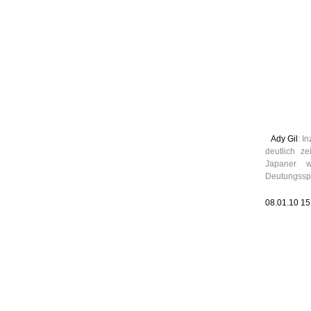
Leic
Belanglos
Ady Gil
: I
deutlich z
Japaner 
Deutungssp
08.01.10 1