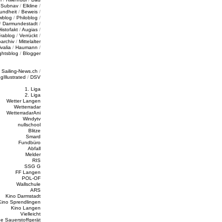
/
Subnav
/
Elkline
/
undheit
/
Beweis
/
wblog
/
Philoblog
/
/
Darmundestadt
/
Histofakt
/
Augias
/
rablog
/
Verrückt
/
oarchiv
/
Mittelalter
valia
/
Haumann
/
ghtsblog
/
Blogger
/
Sailing-News.ch
/
ngIllustrated
/
DSV
1. Liga
2. Liga
Wetter Langen
Wetterradar
WetterradarAni
Windytv
nullschool
Blitze
Smard
Fundbüro
Abfall
Melder
RIS
SSG G
FF Langen
POL-OF
Wallschule
ARS
Kino Darmstadt
Kino Sprendlingen
Kino Langen
Vielleicht
e Sauerstoffgerät