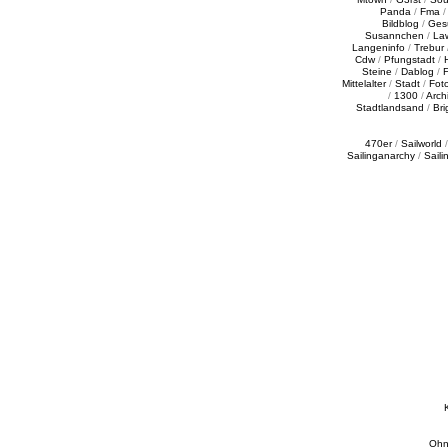
Panda
/
Fma
Bildblog
/
Ges
Susannchen
/
La
Langeninfo
/
Trebur
Cdw
/
Pfungstadt
/
Steine
/
Dablog
/
F
Mittelalter
/
Stadt
/
Fot
/
1300
/
Archi
Stadtlandsand
/
Bri
470er
/
Sailworld
Sailinganarchy
/
Saili
Ohn