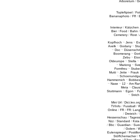
Arboretum
/
G
Topleftpixel
/
Fo
Bananaphoto
/
Fff
/
Interieur
/
Kätzchen
Bier
/
Food
/
Bahn
Cemetery
/
Rost
/
Kopfhoch
~
Jens
~
Ev
Axelk
~
Godany
~
Stu
~
Doc
~
Düsenschr
Boomerang
~
Gori
Zebu
~
Eto
Oldeurope
~
Stella
~
~
Mariong
~
Sv
Formfreu
~
Stube
Mutti
~
Jette
~
Frauk
~
Schoenundgu
Hammernich
~
Bobbes
~
Nase
~
12
~
Am Ra
Meta
~
Claus
Stuttmann
~
Egon
~
Fa
~
Strich
Mini Url
/
Dict.leo.or
TVInfo
/
Fussball
/
W
Online
/
FR
/
FR: Lan
/
Dreieich
/
Hessenschau
/
Tages
Nzz
/
Standard
/
Ksta
/
Bbc
/
Guardian
/
Sue
/
Golem
/
W
Eulenspiegel
/
Postillo
Stöffchemacher
/
Mtown
/
G3rst
/
Sou