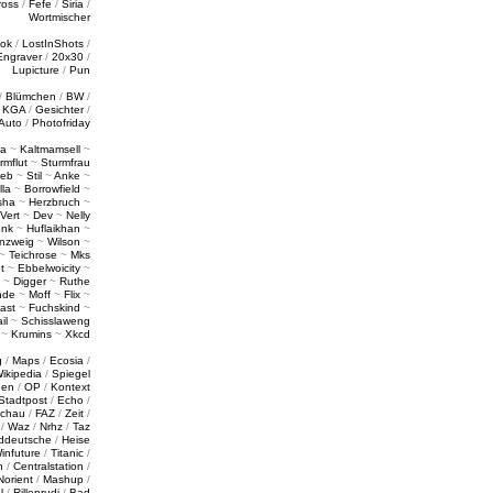
ross
/
Fefe
/
Siria
/
Wortmischer
tok
/
LostInShots
/
Engraver
/
20x30
/
Lupicture
/
Pun
/
Blümchen
/
BW
/
/
KGA
/
Gesichter
/
Auto
/
Photofriday
a
~
Kaltmamsell
~
rmflut
~
Sturmfrau
ieb
~
Stil
~
Anke
~
lla
~
Borrowfield
~
sha
~
Herzbruch
~
Vert
~
Dev
~
Nelly
enk
~
Huflaikhan
~
nzweig
~
Wilson
~
~
Teichrose
~
Mks
t
~
Ebbelwoicity
~
~
Digger
~
Ruthe
nde
~
Moff
~
Flix
~
ast
~
Fuchskind
~
il
~
Schisslaweng
~
Krumins
~
Xkcd
g
/
Maps
/
Ecosia
/
ikipedia
/
Spiegel
gen
/
OP
/
Kontext
Stadtpost
/
Echo
/
schau
/
FAZ
/
Zeit
/
/
Waz
/
Nrhz
/
Taz
ddeutsche
/
Heise
infuture
/
Titanic
/
n
/
Centralstation
/
Norient
/
Mashup
/
l
/
Rillenrudi
/
Bad