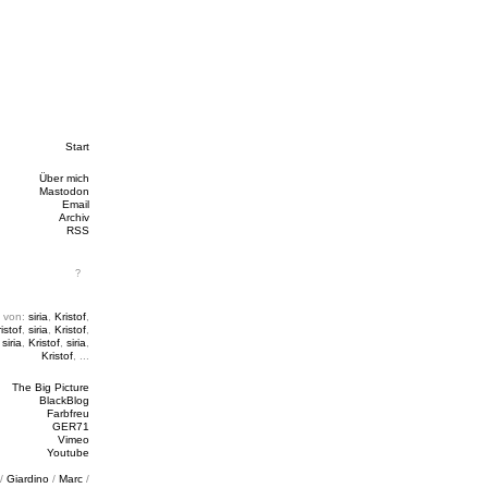
Start
Über mich
Mastodon
Email
Archiv
RSS
 von:
siria
,
Kristof
,
istof
,
siria
,
Kristof
,
,
siria
,
Kristof
,
siria
,
Kristof
, ...
The Big Picture
BlackBlog
Farbfreu
GER71
Vimeo
Youtube
/
Giardino
/
Marc
/