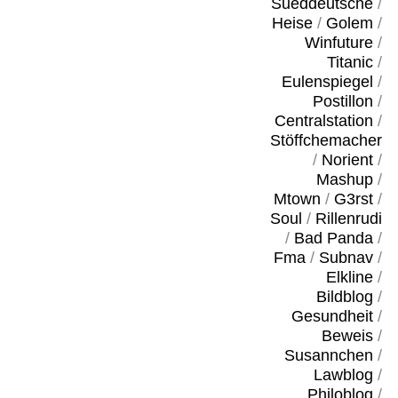
Sueddeutsche
/
Heise
/
Golem
/
Winfuture
/
Titanic
/
Eulenspiegel
/
Postillon
/
Centralstation
/
Stöffchemacher
/
Norient
/
Mashup
/
Mtown
/
G3rst
/
Soul
/
Rillenrudi
/
Bad Panda
/
Fma
/
Subnav
/
Elkline
/
Bildblog
/
Gesundheit
/
Beweis
/
Susannchen
/
Lawblog
/
Philoblog
/