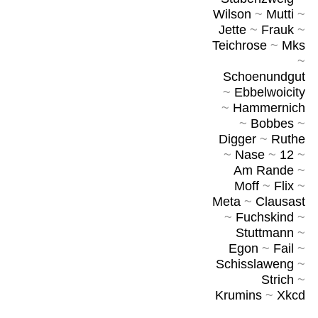
Wilson
~
Mutti
~
Jette
~
Frauk
~
Teichrose
~
Mks
~
Schoenundgut
~
Ebbelwoicity
~
Hammernich
~
Bobbes
~
Digger
~
Ruthe
~
Nase
~
12
~
Am Rande
~
Moff
~
Flix
~
Meta
~
Clausast
~
Fuchskind
~
Stuttmann
~
Egon
~
Fail
~
Schisslaweng
~
Strich
~
Krumins
~
Xkcd