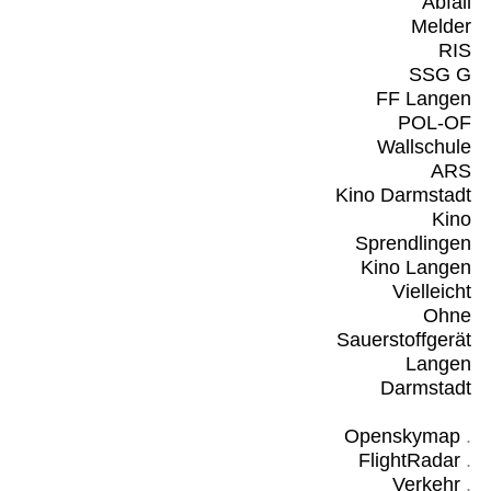
Abfall
Melder
RIS
SSG G
FF Langen
POL-OF
Wallschule
ARS
Kino Darmstadt
Kino
Sprendlingen
Kino Langen
Vielleicht
Ohne
Sauerstoffgerät
Langen
Darmstadt
Openskymap
.
FlightRadar
.
Verkehr
.