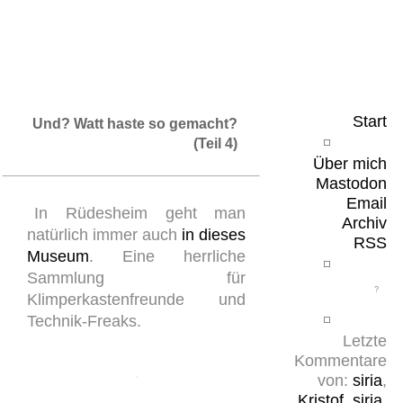
Leicht & Sinnig
Belangloses in unregelmäßigen Abständen
Start
Und? Watt haste so gemacht?
(Teil 4)
Über mich
Mastodon
Email
In Rüdesheim geht man
Archiv
natürlich immer auch
in dieses
RSS
Museum
. Eine herrliche
Sammlung für
Klimperkastenfreunde und
Technik-Freaks.
Letzte
Kommentare
von:
siria
,
Kristof
,
siria
,