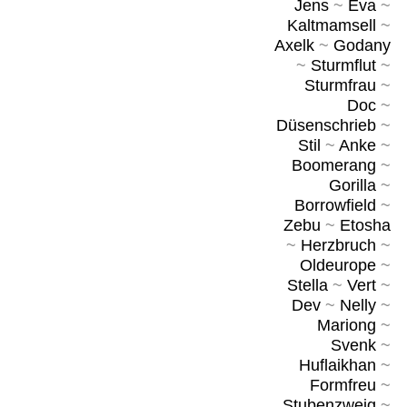
Jens
~
Eva
~
Kaltmamsell
~
Axelk
~
Godany
~
Sturmflut
~
Sturmfrau
~
Doc
~
Düsenschrieb
~
Stil
~
Anke
~
Boomerang
~
Gorilla
~
Borrowfield
~
Zebu
~
Etosha
~
Herzbruch
~
Oldeurope
~
Stella
~
Vert
~
Dev
~
Nelly
~
Mariong
~
Svenk
~
Huflaikhan
~
Formfreu
~
Stubenzweig
~