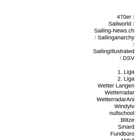
470er
/
Sailworld
/
Sailing-News.ch
/
Sailinganarchy
/
SailingIllustrated
/
DSV
1. Liga
2. Liga
Wetter Langen
Wetterradar
WetterradarAni
Windytv
nullschool
Blitze
Smard
Fundbüro