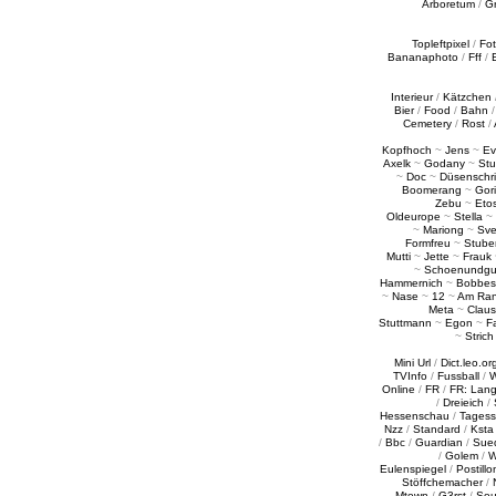
Arboretum
/
G
Topleftpixel
/
Fo
Bananaphoto
/
Fff
/
Interieur
/
Kätzchen
Bier
/
Food
/
Bahn
Cemetery
/
Rost
/
Kopfhoch
~
Jens
~
Ev
Axelk
~
Godany
~
Stu
~
Doc
~
Düsenschr
Boomerang
~
Gori
Zebu
~
Eto
Oldeurope
~
Stella
~
~
Mariong
~
Sv
Formfreu
~
Stube
Mutti
~
Jette
~
Frauk
~
Schoenundgu
Hammernich
~
Bobbes
~
Nase
~
12
~
Am Ra
Meta
~
Claus
Stuttmann
~
Egon
~
Fa
~
Strich
Mini Url
/
Dict.leo.or
TVInfo
/
Fussball
/
W
Online
/
FR
/
FR: Lan
/
Dreieich
/
Hessenschau
/
Tages
Nzz
/
Standard
/
Ksta
/
Bbc
/
Guardian
/
Sue
/
Golem
/
W
Eulenspiegel
/
Postillo
Stöffchemacher
/
Mtown
/
G3rst
/
Sou