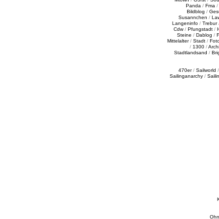
Panda
/
Fma
Bildblog
/
Ges
Susannchen
/
La
Langeninfo
/
Trebur
Cdw
/
Pfungstadt
/
Steine
/
Dablog
/
F
Mittelalter
/
Stadt
/
Fot
/
1300
/
Archi
Stadtlandsand
/
Bri
470er
/
Sailworld
Sailinganarchy
/
Saili
Ohn