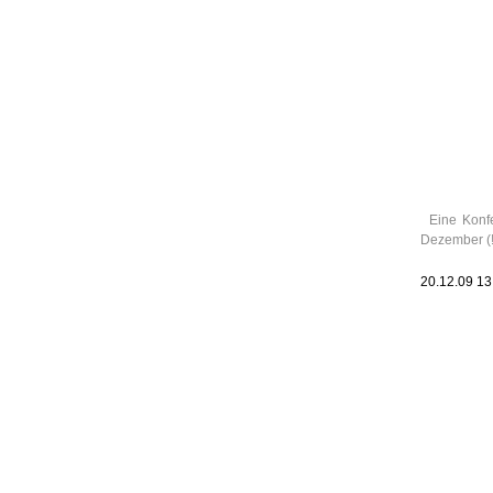
Leic
Belanglos
Eine Konf
Dezember (!
20.12.09 1