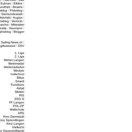
/
Subnav
/
Elkline
/
undheit
/
Beweis
/
wblog
/
Philoblog
/
/
Darmundestadt
/
Histofakt
/
Augias
/
rablog
/
Verrückt
/
oarchiv
/
Mittelalter
valia
/
Haumann
/
ghtsblog
/
Blogger
/
Sailing-News.ch
/
ngIllustrated
/
DSV
1. Liga
2. Liga
Wetter Langen
Wetterradar
WetterradarAni
Windytv
nullschool
Blitze
Smard
Fundbüro
Abfall
Melder
RIS
SSG G
FF Langen
POL-OF
Wallschule
ARS
Kino Darmstadt
Kino Sprendlingen
Kino Langen
Vielleicht
e Sauerstoffgerät