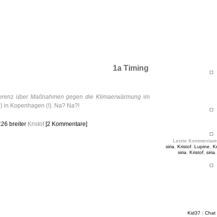
ht & Sinnig
es in unregelmäßigen Abständen
1a Timing
erenz über
Maßnahmen gegen die Klimaerwärmung
im
) in Kopenhagen (!). Na? Na?!
3:26
breiter
Kristof
[2 Kommentare]
Letzte Kommentare
siria
,
Kristof
,
Lupine
,
Kr
siria
,
Kristof
,
siria
Kid37
/
Chat