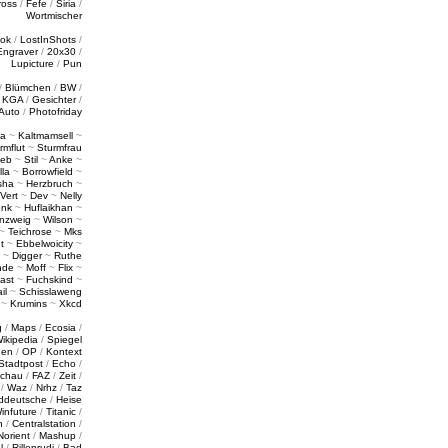
ross
/
Fefe
/
Siria
/
Wortmischer
tok
/
LostInShots
/
Engraver
/
20x30
/
Lupicture
/
Pun
/
Blümchen
/
BW
/
/
KGA
/
Gesichter
/
Auto
/
Photofriday
a
~
Kaltmamsell
~
rmflut
~
Sturmfrau
ieb
~
Stil
~
Anke
~
lla
~
Borrowfield
~
sha
~
Herzbruch
~
Vert
~
Dev
~
Nelly
enk
~
Huflaikhan
~
nzweig
~
Wilson
~
~
Teichrose
~
Mks
t
~
Ebbelwoicity
~
~
Digger
~
Ruthe
nde
~
Moff
~
Flix
~
ast
~
Fuchskind
~
il
~
Schisslaweng
~
Krumins
~
Xkcd
g
/
Maps
/
Ecosia
/
ikipedia
/
Spiegel
gen
/
OP
/
Kontext
Stadtpost
/
Echo
/
schau
/
FAZ
/
Zeit
/
/
Waz
/
Nrhz
/
Taz
ddeutsche
/
Heise
infuture
/
Titanic
/
n
/
Centralstation
/
Norient
/
Mashup
/
l
/
Rillenrudi
/
Bad