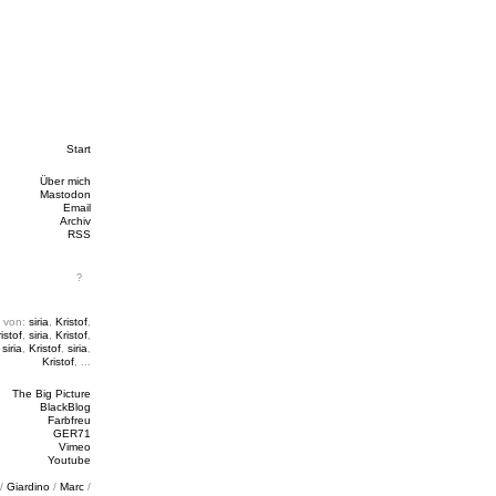
Start
Über mich
Mastodon
Email
Archiv
RSS
 von:
siria
,
Kristof
,
istof
,
siria
,
Kristof
,
,
siria
,
Kristof
,
siria
,
Kristof
, ...
The Big Picture
BlackBlog
Farbfreu
GER71
Vimeo
Youtube
/
Giardino
/
Marc
/