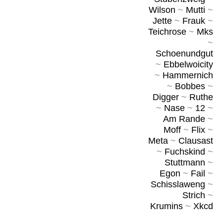
Wilson
~
Mutti
~
Jette
~
Frauk
~
Teichrose
~
Mks
~
Schoenundgut
~
Ebbelwoicity
~
Hammernich
~
Bobbes
~
Digger
~
Ruthe
~
Nase
~
12
~
Am Rande
~
Moff
~
Flix
~
Meta
~
Clausast
~
Fuchskind
~
Stuttmann
~
Egon
~
Fail
~
Schisslaweng
~
Strich
~
Krumins
~
Xkcd