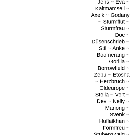
Jens
~
Eva
~
Kaltmamsell
~
Axelk
~
Godany
~
Sturmflut
~
Sturmfrau
~
Doc
~
Düsenschrieb
~
Stil
~
Anke
~
Boomerang
~
Gorilla
~
Borrowfield
~
Zebu
~
Etosha
~
Herzbruch
~
Oldeurope
~
Stella
~
Vert
~
Dev
~
Nelly
~
Mariong
~
Svenk
~
Huflaikhan
~
Formfreu
~
Stubenzweig
~