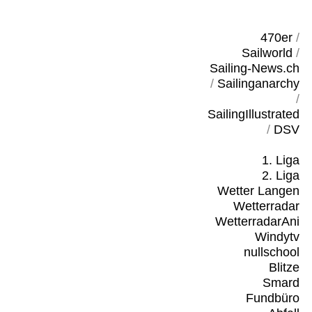
470er
/
Sailworld
/
Sailing-News.ch
/
Sailinganarchy
/
SailingIllustrated
/
DSV
1. Liga
2. Liga
Wetter Langen
Wetterradar
WetterradarAni
Windytv
nullschool
Blitze
Smard
Fundbüro