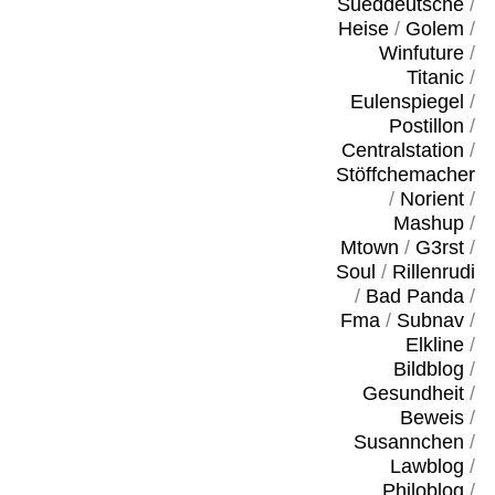
Sueddeutsche
/
Heise
/
Golem
/
Winfuture
/
Titanic
/
Eulenspiegel
/
Postillon
/
Centralstation
/
Stöffchemacher
/
Norient
/
Mashup
/
Mtown
/
G3rst
/
Soul
/
Rillenrudi
/
Bad Panda
/
Fma
/
Subnav
/
Elkline
/
Bildblog
/
Gesundheit
/
Beweis
/
Susannchen
/
Lawblog
/
Philoblog
/