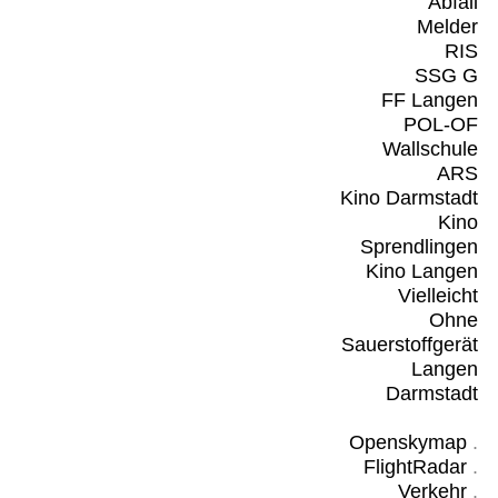
Abfall
Melder
RIS
SSG G
FF Langen
POL-OF
Wallschule
ARS
Kino Darmstadt
Kino
Sprendlingen
Kino Langen
Vielleicht
Ohne
Sauerstoffgerät
Langen
Darmstadt
Openskymap
.
FlightRadar
.
Verkehr
.