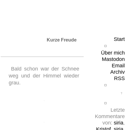
Leicht & Sinnig
Belangloses in unregelmäßigen Abständen
Start
Kurze Freude
Über mich
Mastodon
Email
Bald schon war der Schnee
Archiv
weg und der Himmel wieder
RSS
grau.
Letzte
Kommentare
von:
siria
,
Kristof
,
siria
,