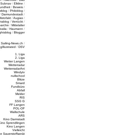
/
Subnav
/
Elkline
/
undheit
/
Beweis
/
wblog
/
Philoblog
/
/
Darmundestadt
/
Histofakt
/
Augias
/
rablog
/
Verrückt
/
oarchiv
/
Mittelalter
valia
/
Haumann
/
ghtsblog
/
Blogger
/
Sailing-News.ch
/
ngIllustrated
/
DSV
1. Liga
2. Liga
Wetter Langen
Wetterradar
WetterradarAni
Windytv
nullschool
Blitze
Smard
Fundbüro
Abfall
Melder
RIS
SSG G
FF Langen
POL-OF
Wallschule
ARS
Kino Darmstadt
Kino Sprendlingen
Kino Langen
Vielleicht
e Sauerstoffgerät