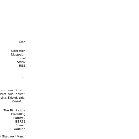
Start
Über mich
Mastodon
Email
Archiv
RSS
 von:
siria
,
Kristof
,
istof
,
siria
,
Kristof
,
,
siria
,
Kristof
,
siria
,
Kristof
, ...
The Big Picture
BlackBlog
Farbfreu
GER71
Vimeo
Youtube
/
Giardino
/
Marc
/