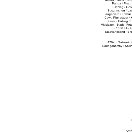
Panda
/
Fma
Bildblog
/
Ges
Susannchen
/
La
Langeninfo
/
Trebur
Cdw
/
Pfungstadt
/
Steine
/
Dablog
/
F
Mittelalter
/
Stadt
/
Fot
/
1300
/
Archi
Stadtlandsand
/
Bri
470er
/
Sailworld
Sailinganarchy
/
Saili
Ohn