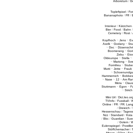
Arboretum
/
G
Topleftpixel
/
Fo
Bananaphoto
/
Fff
/
Interieur
/
Kätzchen
Bier
/
Food
/
Bahn
Cemetery
/
Rost
/
Kopfhoch
~
Jens
~
Ev
Axelk
~
Godany
~
Stu
~
Doc
~
Düsenschr
Boomerang
~
Gori
Zebu
~
Eto
Oldeurope
~
Stella
~
~
Mariong
~
Sv
Formfreu
~
Stube
Mutti
~
Jette
~
Frauk
~
Schoenundgu
Hammernich
~
Bobbes
~
Nase
~
12
~
Am Ra
Meta
~
Claus
Stuttmann
~
Egon
~
Fa
~
Strich
Mini Url
/
Dict.leo.or
TVInfo
/
Fussball
/
W
Online
/
FR
/
FR: Lan
/
Dreieich
/
Hessenschau
/
Tages
Nzz
/
Standard
/
Ksta
/
Bbc
/
Guardian
/
Sue
/
Golem
/
W
Eulenspiegel
/
Postillo
Stöffchemacher
/
Mtown
/
G3rst
/
Sou