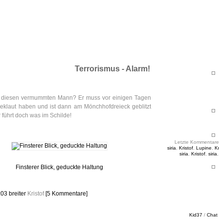
ht & Sinnig
es in unregelmäßigen Abständen
Terrorismus - Alarm!
 diesen vermummten Mann? Er muss vor einigen Tagen
eklaut haben und ist dann am Mönchhofdreieck geblitzt
 führt doch was im Schilde!
Letzte Kommentare
siria
,
Kristof
,
Lupine
,
Kr
siria
,
Kristof
,
siria
Finsterer Blick, geduckte Haltung
:03
breiter
Kristof
[5 Kommentare]
Kid37
/
Chat