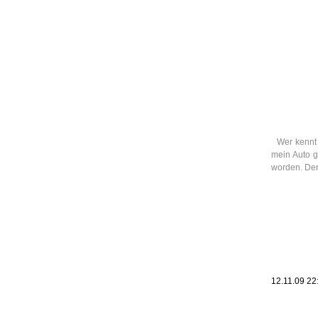
Leic
Belanglos
Wer kennt
mein Auto g
worden. Der
12.11.09 22