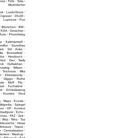
ross
/
Fefe
/
Siria
/
Wortmischer
tok
/
LostInShots
/
Engraver
/
20x30
/
Lupicture
/
Pun
/
Blümchen
/
BW
/
/
KGA
/
Gesichter
/
Auto
/
Photofriday
a
~
Kaltmamsell
~
rmflut
~
Sturmfrau
ieb
~
Stil
~
Anke
~
lla
~
Borrowfield
~
sha
~
Herzbruch
~
Vert
~
Dev
~
Nelly
enk
~
Huflaikhan
~
nzweig
~
Wilson
~
~
Teichrose
~
Mks
t
~
Ebbelwoicity
~
~
Digger
~
Ruthe
nde
~
Moff
~
Flix
~
ast
~
Fuchskind
~
il
~
Schisslaweng
~
Krumins
~
Xkcd
g
/
Maps
/
Ecosia
/
ikipedia
/
Spiegel
gen
/
OP
/
Kontext
Stadtpost
/
Echo
/
schau
/
FAZ
/
Zeit
/
/
Waz
/
Nrhz
/
Taz
ddeutsche
/
Heise
infuture
/
Titanic
/
n
/
Centralstation
/
Norient
/
Mashup
/
l
/
Rillenrudi
/
Bad