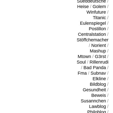
Sueddeutsche
/
Heise
/
Golem
/
Winfuture
/
Titanic
/
Eulenspiegel
/
Postillon
/
Centralstation
/
Stöffchemacher
/
Norient
/
Mashup
/
Mtown
/
G3rst
/
Soul
/
Rillenrudi
/
Bad Panda
/
Fma
/
Subnav
/
Elkline
/
Bildblog
/
Gesundheit
/
Beweis
/
Susannchen
/
Lawblog
/
Philoblog
/