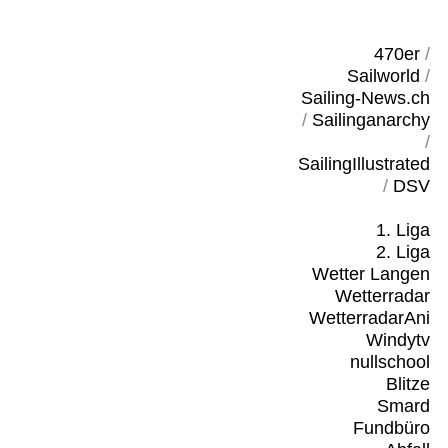
470er
/
Sailworld
/
Sailing-News.ch
/
Sailinganarchy
/
SailingIllustrated
/
DSV
1. Liga
2. Liga
Wetter Langen
Wetterradar
WetterradarAni
Windytv
nullschool
Blitze
Smard
Fundbüro