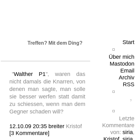
Leicht & Sinnig
Belangloses in unregelmäßigen Abständen
Start
Treffen? Mit dem Ding?
Über mich
Mastodon
Email
"
Walther P1
", waren das
Archiv
nicht damals die Knarren, von
RSS
denen man sagte, man solle
sie besser werfen statt damit
zu schiessen, wenn man dem
Gegner schaden will?
Letzte
Kommentare
12.10.09 20:35
breiter
Kristof
von:
siria
,
[3 Kommentare]
Kristof
,
siria
,