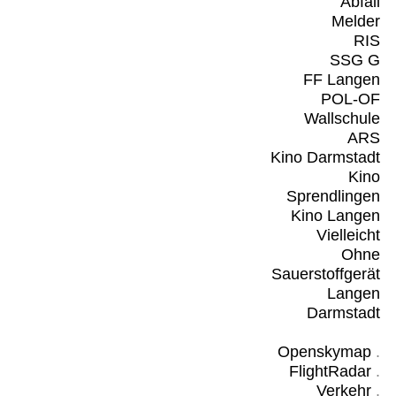
Abfall
Melder
RIS
SSG G
FF Langen
POL-OF
Wallschule
ARS
Kino Darmstadt
Kino
Sprendlingen
Kino Langen
Vielleicht
Ohne
Sauerstoffgerät
Langen
Darmstadt
Openskymap
.
FlightRadar
.
Verkehr
.