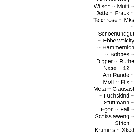
Wilson
~
Mutti
~
Jette
~
Frauk
~
Teichrose
~
Mks
~
Schoenundgut
~
Ebbelwoicity
~
Hammernich
~
Bobbes
~
Digger
~
Ruthe
~
Nase
~
12
~
Am Rande
~
Moff
~
Flix
~
Meta
~
Clausast
~
Fuchskind
~
Stuttmann
~
Egon
~
Fail
~
Schisslaweng
~
Strich
~
Krumins
~
Xkcd