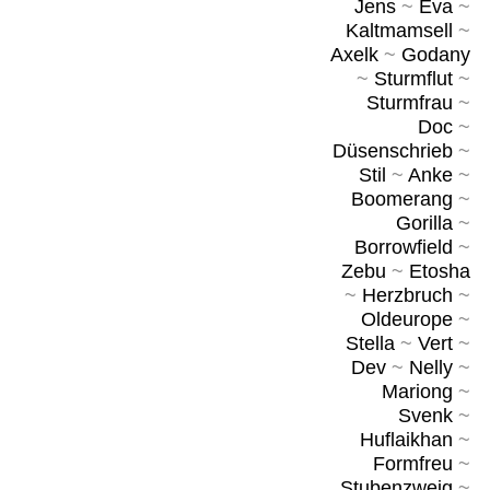
Jens
~
Eva
~
Kaltmamsell
~
Axelk
~
Godany
~
Sturmflut
~
Sturmfrau
~
Doc
~
Düsenschrieb
~
Stil
~
Anke
~
Boomerang
~
Gorilla
~
Borrowfield
~
Zebu
~
Etosha
~
Herzbruch
~
Oldeurope
~
Stella
~
Vert
~
Dev
~
Nelly
~
Mariong
~
Svenk
~
Huflaikhan
~
Formfreu
~
Stubenzweig
~