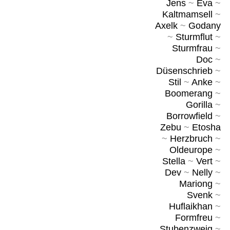
Jens
~
Eva
~
Kaltmamsell
~
Axelk
~
Godany
~
Sturmflut
~
Sturmfrau
~
Doc
~
Düsenschrieb
~
Stil
~
Anke
~
Boomerang
~
Gorilla
~
Borrowfield
~
Zebu
~
Etosha
~
Herzbruch
~
Oldeurope
~
Stella
~
Vert
~
Dev
~
Nelly
~
Mariong
~
Svenk
~
Huflaikhan
~
Formfreu
~
Stubenzweig
~