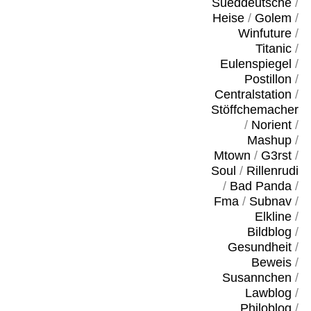
Sueddeutsche
/
Heise
/
Golem
/
Winfuture
/
Titanic
/
Eulenspiegel
/
Postillon
/
Centralstation
/
Stöffchemacher
/
Norient
/
Mashup
/
Mtown
/
G3rst
/
Soul
/
Rillenrudi
/
Bad Panda
/
Fma
/
Subnav
/
Elkline
/
Bildblog
/
Gesundheit
/
Beweis
/
Susannchen
/
Lawblog
/
Philoblog
/