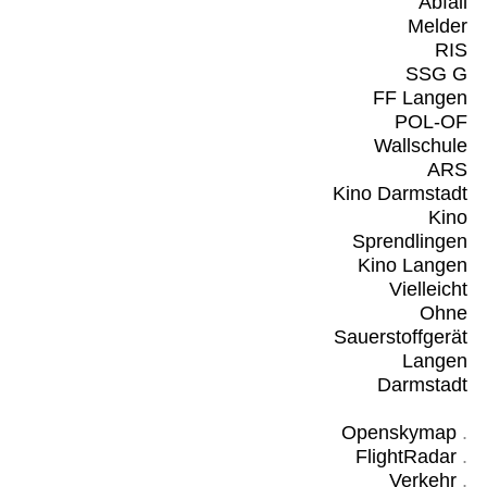
Abfall
Melder
RIS
SSG G
FF Langen
POL-OF
Wallschule
ARS
Kino Darmstadt
Kino
Sprendlingen
Kino Langen
Vielleicht
Ohne
Sauerstoffgerät
Langen
Darmstadt
Openskymap
.
FlightRadar
.
Verkehr
.