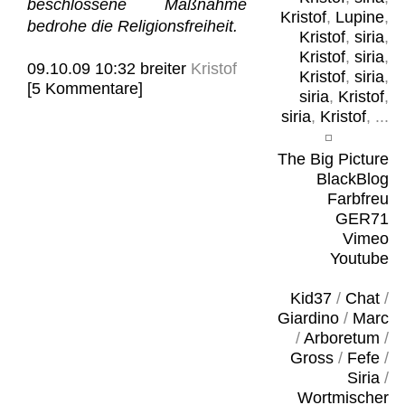
beschlossene Maßnahme
Kristof
,
Lupine
,
bedrohe die Religionsfreiheit.
Kristof
,
siria
,
Kristof
,
siria
,
09.10.09 10:32
breiter
Kristof
Kristof
,
siria
,
[5 Kommentare]
siria
,
Kristof
,
siria
,
Kristof
, ...
The Big Picture
BlackBlog
Farbfreu
GER71
Vimeo
Youtube
Kid37
/
Chat
/
Giardino
/
Marc
/
Arboretum
/
Gross
/
Fefe
/
Siria
/
Wortmischer