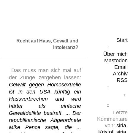
Leicht & Sinnig
Belangloses in unregelmäßigen Abständen
Start
Recht auf Hass, Gewalt und
Intoleranz?
Über mich
Mastodon
Email
Das muss man sich mal auf
Archiv
der Zunge zergehen lassen:
RSS
Gewalt gegen Homosexuelle
ist in den USA künftig ein
Hassverbrechen und wird
härter als einfache
Letzte
Gewaltdelikte bestraft. ... Der
Kommentare
republikanische Abgeordnete
von:
siria
,
Mike Pence sagte, die ...
Kristof
,
siria
,