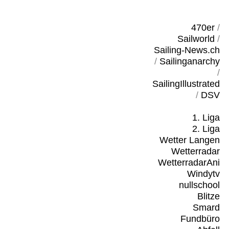
470er
/
Sailworld
/
Sailing-News.ch
/
Sailinganarchy
/
SailingIllustrated
/
DSV
1. Liga
2. Liga
Wetter Langen
Wetterradar
WetterradarAni
Windytv
nullschool
Blitze
Smard
Fundbüro