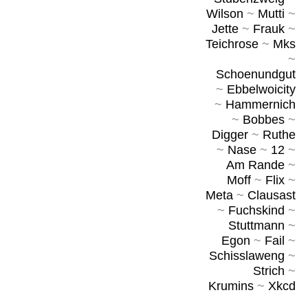
Wilson
~
Mutti
~
Jette
~
Frauk
~
Teichrose
~
Mks
~
Schoenundgut
~
Ebbelwoicity
~
Hammernich
~
Bobbes
~
Digger
~
Ruthe
~
Nase
~
12
~
Am Rande
~
Moff
~
Flix
~
Meta
~
Clausast
~
Fuchskind
~
Stuttmann
~
Egon
~
Fail
~
Schisslaweng
~
Strich
~
Krumins
~
Xkcd