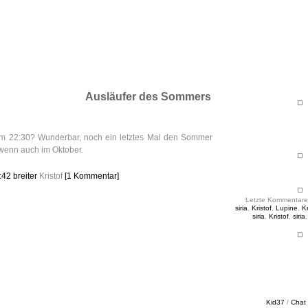
ht & Sinnig
es in unregelmäßigen Abständen
Ausläufer des Sommers
m 22:30? Wunderbar, noch ein letztes Mal den Sommer
wenn auch im Oktober.
3:42
breiter
Kristof
[1 Kommentar]
Letzte Kommentare
siria
,
Kristof
,
Lupine
,
Kr
siria
,
Kristof
,
siria
Kid37
/
Chat