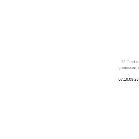
Leic
Belanglos
22 Grad u
geniessen, 
07.10.09 2