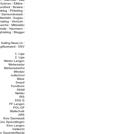
/
Subnav
/
Elkline
/
undheit
/
Beweis
/
wblog
/
Philoblog
/
/
Darmundestadt
/
Histofakt
/
Augias
/
rablog
/
Verrückt
/
oarchiv
/
Mittelalter
valia
/
Haumann
/
ghtsblog
/
Blogger
/
Sailing-News.ch
/
ngIllustrated
/
DSV
1. Liga
2. Liga
Wetter Langen
Wetterradar
WetterradarAni
Windytv
nullschool
Blitze
Smard
Fundbüro
Abfall
Melder
RIS
SSG G
FF Langen
POL-OF
Wallschule
ARS
Kino Darmstadt
Kino Sprendlingen
Kino Langen
Vielleicht
e Sauerstoffgerät