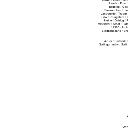
Panda
/
Fma
Bildblog
/
Ges
Susannchen
/
La
Langeninfo
/
Trebur
Cdw
/
Pfungstadt
/
Steine
/
Dablog
/
F
Mittelalter
/
Stadt
/
Fot
/
1300
/
Archi
Stadtlandsand
/
Bri
470er
/
Sailworld
Sailinganarchy
/
Saili
Ohn