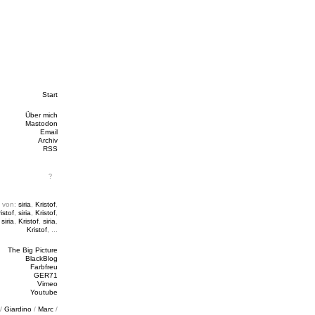
Start
Über mich
Mastodon
Email
Archiv
RSS
 von:
siria
,
Kristof
,
istof
,
siria
,
Kristof
,
,
siria
,
Kristof
,
siria
,
Kristof
, ...
The Big Picture
BlackBlog
Farbfreu
GER71
Vimeo
Youtube
/
Giardino
/
Marc
/