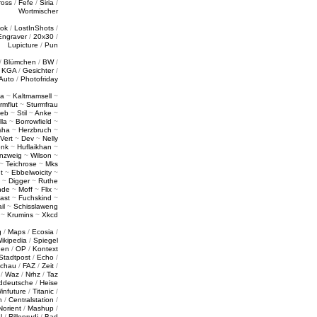
ross
/
Fefe
/
Siria
/
Wortmischer
tok
/
LostInShots
/
Engraver
/
20x30
/
Lupicture
/
Pun
/
Blümchen
/
BW
/
/
KGA
/
Gesichter
/
Auto
/
Photofriday
a
~
Kaltmamsell
~
rmflut
~
Sturmfrau
ieb
~
Stil
~
Anke
~
lla
~
Borrowfield
~
sha
~
Herzbruch
~
Vert
~
Dev
~
Nelly
enk
~
Huflaikhan
~
nzweig
~
Wilson
~
~
Teichrose
~
Mks
t
~
Ebbelwoicity
~
~
Digger
~
Ruthe
nde
~
Moff
~
Flix
~
ast
~
Fuchskind
~
il
~
Schisslaweng
~
Krumins
~
Xkcd
g
/
Maps
/
Ecosia
/
ikipedia
/
Spiegel
gen
/
OP
/
Kontext
Stadtpost
/
Echo
/
schau
/
FAZ
/
Zeit
/
/
Waz
/
Nrhz
/
Taz
ddeutsche
/
Heise
infuture
/
Titanic
/
n
/
Centralstation
/
Norient
/
Mashup
/
l
/
Rillenrudi
/
Bad