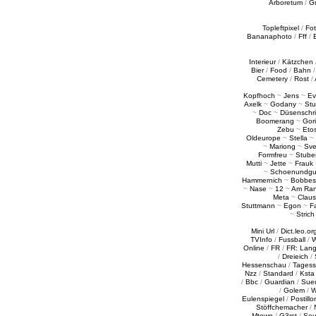
Arboretum
/
G
Topleftpixel
/
Fo
Bananaphoto
/
Fff
/
Interieur
/
Kätzchen
Bier
/
Food
/
Bahn
Cemetery
/
Rost
/
Kopfhoch
~
Jens
~
Ev
Axelk
~
Godany
~
Stu
~
Doc
~
Düsenschr
Boomerang
~
Gori
Zebu
~
Eto
Oldeurope
~
Stella
~
~
Mariong
~
Sv
Formfreu
~
Stube
Mutti
~
Jette
~
Frauk
~
Schoenundgu
Hammernich
~
Bobbes
~
Nase
~
12
~
Am Ra
Meta
~
Claus
Stuttmann
~
Egon
~
Fa
~
Strich
Mini Url
/
Dict.leo.or
TVInfo
/
Fussball
/
W
Online
/
FR
/
FR: Lan
/
Dreieich
/
Hessenschau
/
Tages
Nzz
/
Standard
/
Ksta
/
Bbc
/
Guardian
/
Sue
/
Golem
/
W
Eulenspiegel
/
Postillo
Stöffchemacher
/
Mtown
/
G3rst
/
Sou