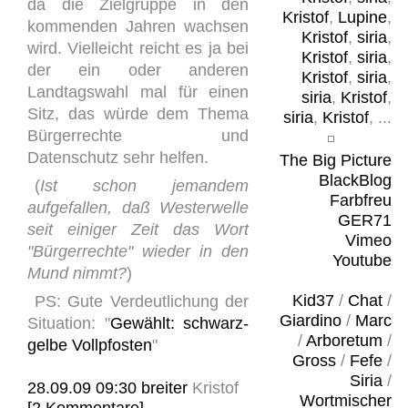
da die Zielgruppe in den
Kristof
,
Lupine
,
kommenden Jahren wachsen
Kristof
,
siria
,
wird. Vielleicht reicht es ja bei
Kristof
,
siria
,
der ein oder anderen
Kristof
,
siria
,
Landtagswahl mal für einen
siria
,
Kristof
,
Sitz, das würde dem Thema
siria
,
Kristof
, ...
Bürgerrechte und
Datenschutz sehr helfen.
The Big Picture
BlackBlog
(
Ist schon jemandem
Farbfreu
aufgefallen, daß Westerwelle
GER71
seit einiger Zeit das Wort
Vimeo
"Bürgerrechte" wieder in den
Youtube
Mund nimmt?
)
Kid37
/
Chat
/
PS: Gute Verdeutlichung der
Giardino
/
Marc
Situation: "
Gewählt: schwarz-
/
Arboretum
/
gelbe Vollpfosten
"
Gross
/
Fefe
/
Siria
/
28.09.09 09:30
breiter
Kristof
Wortmischer