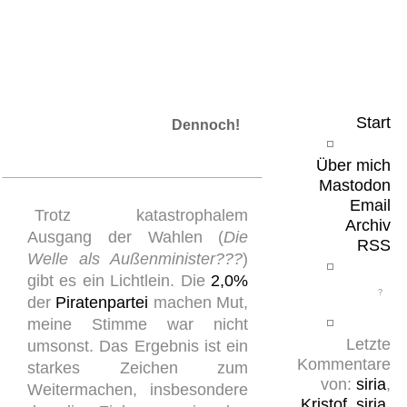
Leicht & Sinnig
Belangloses in unregelmäßigen Abständen
Start
Dennoch!
Über mich
Mastodon
Email
Trotz katastrophalem
Archiv
Ausgang der Wahlen (
Die
RSS
Welle als Außenminister???
)
gibt es ein Lichtlein. Die
2,0%
der
Piratenpartei
machen Mut,
meine Stimme war nicht
Letzte
umsonst. Das Ergebnis ist ein
Kommentare
starkes Zeichen zum
von:
siria
,
Weitermachen, insbesondere
Kristof
,
siria
,