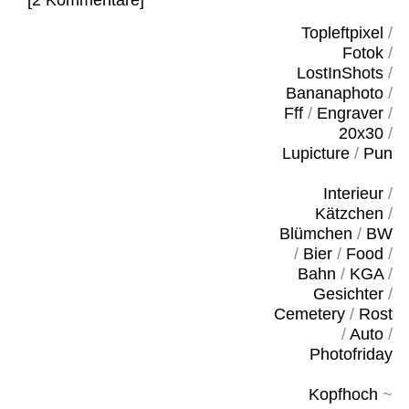
[2 Kommentare]
Topleftpixel
/
Fotok
/
LostInShots
/
Bananaphoto
/
Fff
/
Engraver
/
20x30
/
Lupicture
/
Pun
Interieur
/
Kätzchen
/
Blümchen
/
BW
/
Bier
/
Food
/
Bahn
/
KGA
/
Gesichter
/
Cemetery
/
Rost
/
Auto
/
Photofriday
Kopfhoch
~