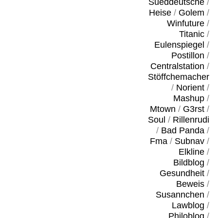
Sueddeutsche
/
Heise
/
Golem
/
Winfuture
/
Titanic
/
Eulenspiegel
/
Postillon
/
Centralstation
/
Stöffchemacher
/
Norient
/
Mashup
/
Mtown
/
G3rst
/
Soul
/
Rillenrudi
/
Bad Panda
/
Fma
/
Subnav
/
Elkline
/
Bildblog
/
Gesundheit
/
Beweis
/
Susannchen
/
Lawblog
/
Philoblog
/