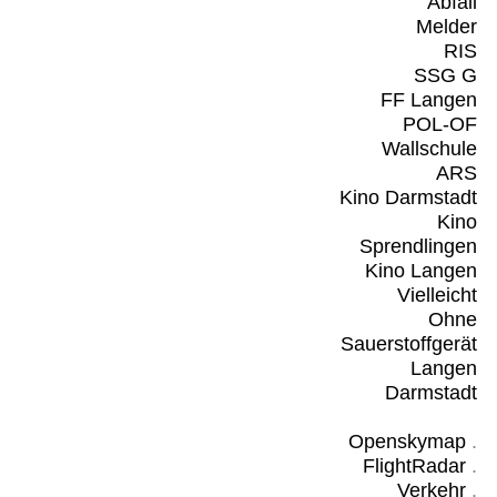
Abfall
Melder
RIS
SSG G
FF Langen
POL-OF
Wallschule
ARS
Kino Darmstadt
Kino
Sprendlingen
Kino Langen
Vielleicht
Ohne
Sauerstoffgerät
Langen
Darmstadt
Openskymap
.
FlightRadar
.
Verkehr
.