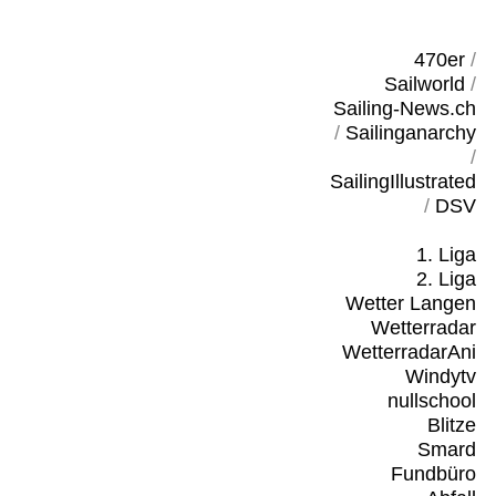
470er
/
Sailworld
/
Sailing-News.ch
/
Sailinganarchy
/
SailingIllustrated
/
DSV
1. Liga
2. Liga
Wetter Langen
Wetterradar
WetterradarAni
Windytv
nullschool
Blitze
Smard
Fundbüro