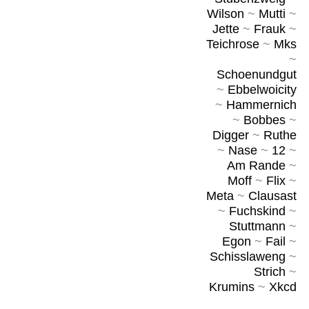
Wilson
~
Mutti
~
Jette
~
Frauk
~
Teichrose
~
Mks
~
Schoenundgut
~
Ebbelwoicity
~
Hammernich
~
Bobbes
~
Digger
~
Ruthe
~
Nase
~
12
~
Am Rande
~
Moff
~
Flix
~
Meta
~
Clausast
~
Fuchskind
~
Stuttmann
~
Egon
~
Fail
~
Schisslaweng
~
Strich
~
Krumins
~
Xkcd