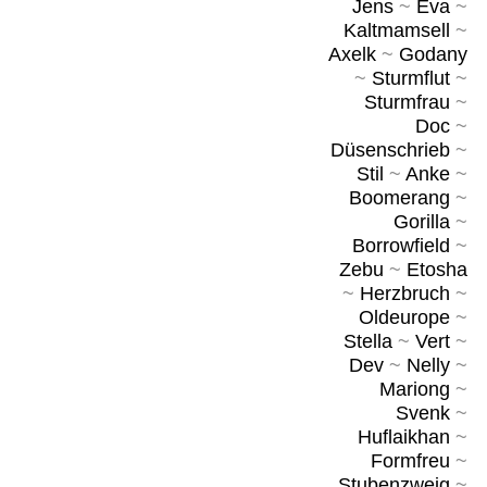
Jens
~
Eva
~
Kaltmamsell
~
Axelk
~
Godany
~
Sturmflut
~
Sturmfrau
~
Doc
~
Düsenschrieb
~
Stil
~
Anke
~
Boomerang
~
Gorilla
~
Borrowfield
~
Zebu
~
Etosha
~
Herzbruch
~
Oldeurope
~
Stella
~
Vert
~
Dev
~
Nelly
~
Mariong
~
Svenk
~
Huflaikhan
~
Formfreu
~
Stubenzweig
~