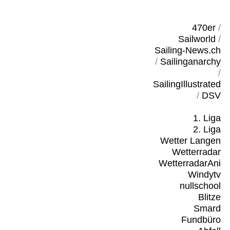
470er
/
Sailworld
/
Sailing-News.ch
/
Sailinganarchy
/
SailingIllustrated
/
DSV
1. Liga
2. Liga
Wetter Langen
Wetterradar
WetterradarAni
Windytv
nullschool
Blitze
Smard
Fundbüro