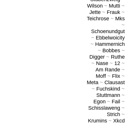
Wilson
~
Mutti
~
Jette
~
Frauk
~
Teichrose
~
Mks
~
Schoenundgut
~
Ebbelwoicity
~
Hammernich
~
Bobbes
~
Digger
~
Ruthe
~
Nase
~
12
~
Am Rande
~
Moff
~
Flix
~
Meta
~
Clausast
~
Fuchskind
~
Stuttmann
~
Egon
~
Fail
~
Schisslaweng
~
Strich
~
Krumins
~
Xkcd