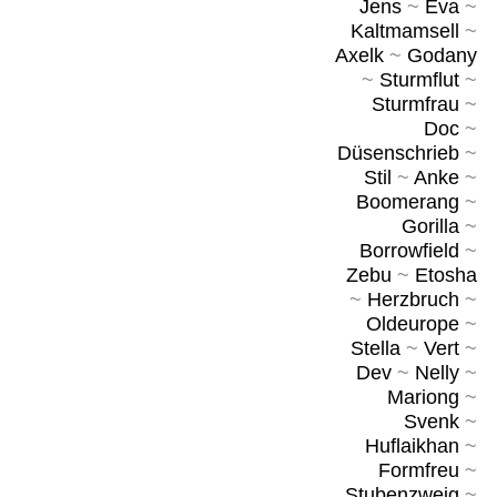
Jens
~
Eva
~
Kaltmamsell
~
Axelk
~
Godany
~
Sturmflut
~
Sturmfrau
~
Doc
~
Düsenschrieb
~
Stil
~
Anke
~
Boomerang
~
Gorilla
~
Borrowfield
~
Zebu
~
Etosha
~
Herzbruch
~
Oldeurope
~
Stella
~
Vert
~
Dev
~
Nelly
~
Mariong
~
Svenk
~
Huflaikhan
~
Formfreu
~
Stubenzweig
~