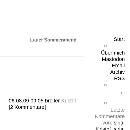
Leicht & Sinnig
Belangloses in unregelmäßigen Abständen
Start
Lauer Sommerabend
Über mich
Mastodon
Email
Archiv
RSS
06.08.09 09:05
breiter
Kristof
[2 Kommentare]
Letzte
Kommentare
von:
siria
,
Kristof
,
siria
,