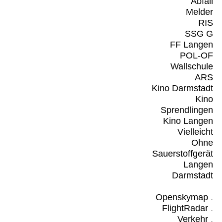
Abfall
Melder
RIS
SSG G
FF Langen
POL-OF
Wallschule
ARS
Kino Darmstadt
Kino
Sprendlingen
Kino Langen
Vielleicht
Ohne
Sauerstoffgerät
Langen
Darmstadt
Openskymap
.
FlightRadar
.
Verkehr
.