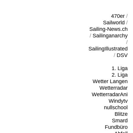
470er
/
Sailworld
/
Sailing-News.ch
/
Sailinganarchy
/
SailingIllustrated
/
DSV
1. Liga
2. Liga
Wetter Langen
Wetterradar
WetterradarAni
Windytv
nullschool
Blitze
Smard
Fundbüro