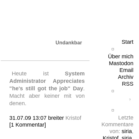
Leicht & Sinnig
Belangloses in unregelmäßigen Abständen
Start
Undankbar
Über mich
Mastodon
Email
Heute ist
System
Archiv
Administrator Appreciates
RSS
"he's still got the job" Day
.
Macht aber keiner mit von
denen.
Letzte
31.07.09 13:07
breiter
Kristof
Kommentare
[1 Kommentar]
von:
siria
,
Kristof
,
siria
,