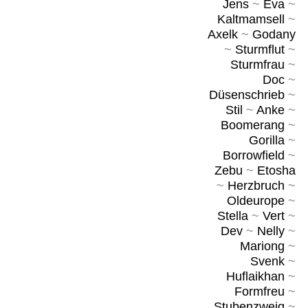
Jens
~
Eva
~
Kaltmamsell
~
Axelk
~
Godany
~
Sturmflut
~
Sturmfrau
~
Doc
~
Düsenschrieb
~
Stil
~
Anke
~
Boomerang
~
Gorilla
~
Borrowfield
~
Zebu
~
Etosha
~
Herzbruch
~
Oldeurope
~
Stella
~
Vert
~
Dev
~
Nelly
~
Mariong
~
Svenk
~
Huflaikhan
~
Formfreu
~
Stubenzweig
~