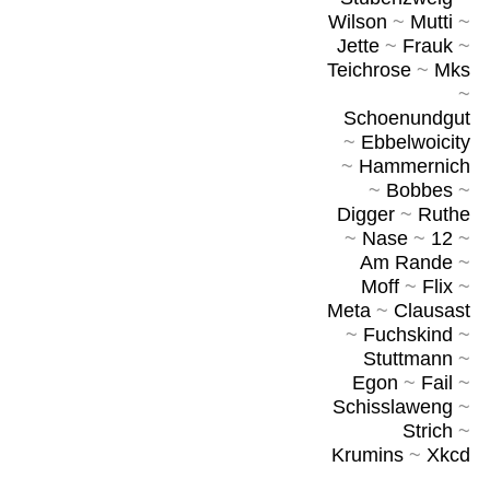
Wilson
~
Mutti
~
Jette
~
Frauk
~
Teichrose
~
Mks
~
Schoenundgut
~
Ebbelwoicity
~
Hammernich
~
Bobbes
~
Digger
~
Ruthe
~
Nase
~
12
~
Am Rande
~
Moff
~
Flix
~
Meta
~
Clausast
~
Fuchskind
~
Stuttmann
~
Egon
~
Fail
~
Schisslaweng
~
Strich
~
Krumins
~
Xkcd