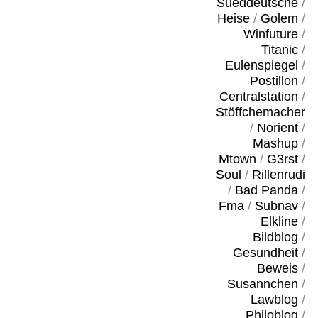
Sueddeutsche
/
Heise
/
Golem
/
Winfuture
/
Titanic
/
Eulenspiegel
/
Postillon
/
Centralstation
/
Stöffchemacher
/
Norient
/
Mashup
/
Mtown
/
G3rst
/
Soul
/
Rillenrudi
/
Bad Panda
/
Fma
/
Subnav
/
Elkline
/
Bildblog
/
Gesundheit
/
Beweis
/
Susannchen
/
Lawblog
/
Philoblog
/