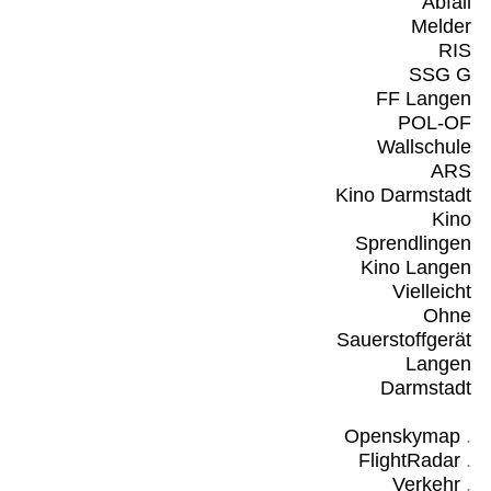
Abfall
Melder
RIS
SSG G
FF Langen
POL-OF
Wallschule
ARS
Kino Darmstadt
Kino
Sprendlingen
Kino Langen
Vielleicht
Ohne
Sauerstoffgerät
Langen
Darmstadt
Openskymap
.
FlightRadar
.
Verkehr
.