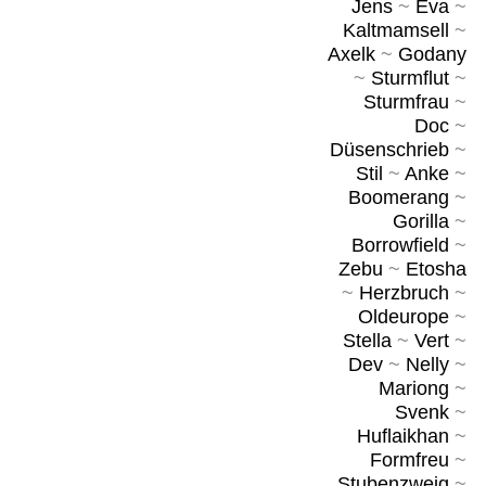
Jens
~
Eva
~
Kaltmamsell
~
Axelk
~
Godany
~
Sturmflut
~
Sturmfrau
~
Doc
~
Düsenschrieb
~
Stil
~
Anke
~
Boomerang
~
Gorilla
~
Borrowfield
~
Zebu
~
Etosha
~
Herzbruch
~
Oldeurope
~
Stella
~
Vert
~
Dev
~
Nelly
~
Mariong
~
Svenk
~
Huflaikhan
~
Formfreu
~
Stubenzweig
~