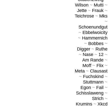
Wilson
~
Mutti
~
Jette
~
Frauk
~
Teichrose
~
Mks
~
Schoenundgut
~
Ebbelwoicity
~
Hammernich
~
Bobbes
~
Digger
~
Ruthe
~
Nase
~
12
~
Am Rande
~
Moff
~
Flix
~
Meta
~
Clausast
~
Fuchskind
~
Stuttmann
~
Egon
~
Fail
~
Schisslaweng
~
Strich
~
Krumins
~
Xkcd