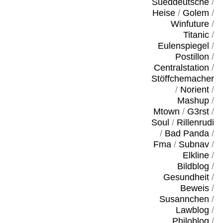
Sueddeutsche
/
Heise
/
Golem
/
Winfuture
/
Titanic
/
Eulenspiegel
/
Postillon
/
Centralstation
/
Stöffchemacher
/
Norient
/
Mashup
/
Mtown
/
G3rst
/
Soul
/
Rillenrudi
/
Bad Panda
/
Fma
/
Subnav
/
Elkline
/
Bildblog
/
Gesundheit
/
Beweis
/
Susannchen
/
Lawblog
/
Philoblog
/