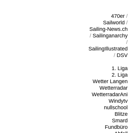
470er
/
Sailworld
/
Sailing-News.ch
/
Sailinganarchy
/
SailingIllustrated
/
DSV
1. Liga
2. Liga
Wetter Langen
Wetterradar
WetterradarAni
Windytv
nullschool
Blitze
Smard
Fundbüro