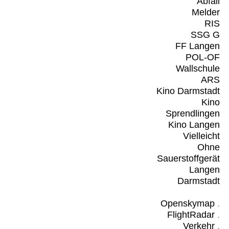
Abfall
Melder
RIS
SSG G
FF Langen
POL-OF
Wallschule
ARS
Kino Darmstadt
Kino
Sprendlingen
Kino Langen
Vielleicht
Ohne
Sauerstoffgerät
Langen
Darmstadt
Openskymap
.
FlightRadar
.
Verkehr
.