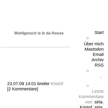
Leicht & Sinnig
Belangloses in unregelmäßigen Abständen
Start
Wohlgeruch is in da House
Über mich
Mastodon
Email
Archiv
RSS
23.07.09 14:01
breiter
Kristof
[2 Kommentare]
Letzte
Kommentare
von:
siria
,
Kristof
,
siria
,