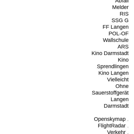
Abfall
Melder
RIS
SSG G
FF Langen
POL-OF
Wallschule
ARS
Kino Darmstadt
Kino
Sprendlingen
Kino Langen
Vielleicht
Ohne
Sauerstoffgerät
Langen
Darmstadt
Openskymap
.
FlightRadar
.
Verkehr
.