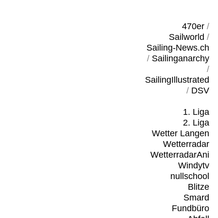
470er
/
Sailworld
/
Sailing-News.ch
/
Sailinganarchy
/
SailingIllustrated
/
DSV
1. Liga
2. Liga
Wetter Langen
Wetterradar
WetterradarAni
Windytv
nullschool
Blitze
Smard
Fundbüro