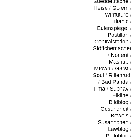
Sueddeutsche
/
Heise
/
Golem
/
Winfuture
/
Titanic
/
Eulenspiegel
/
Postillon
/
Centralstation
/
Stöffchemacher
/
Norient
/
Mashup
/
Mtown
/
G3rst
/
Soul
/
Rillenrudi
/
Bad Panda
/
Fma
/
Subnav
/
Elkline
/
Bildblog
/
Gesundheit
/
Beweis
/
Susannchen
/
Lawblog
/
Philoblog
/