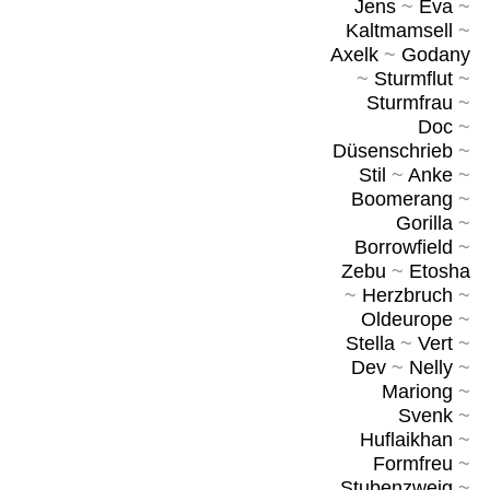
Jens
~
Eva
~
Kaltmamsell
~
Axelk
~
Godany
~
Sturmflut
~
Sturmfrau
~
Doc
~
Düsenschrieb
~
Stil
~
Anke
~
Boomerang
~
Gorilla
~
Borrowfield
~
Zebu
~
Etosha
~
Herzbruch
~
Oldeurope
~
Stella
~
Vert
~
Dev
~
Nelly
~
Mariong
~
Svenk
~
Huflaikhan
~
Formfreu
~
Stubenzweig
~