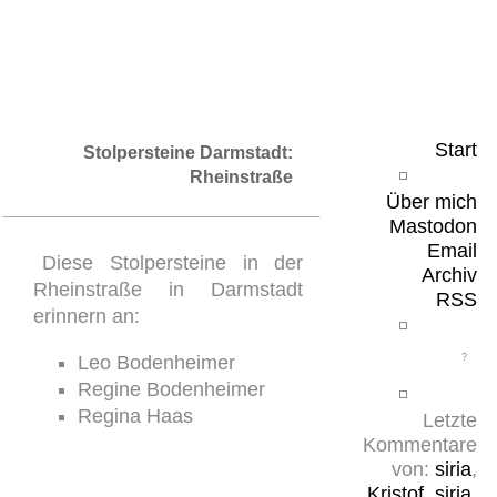
Leicht & Sinnig
Belangloses in unregelmäßigen Abständen
Start
Stolpersteine Darmstadt:
Rheinstraße
Über mich
Mastodon
Email
Diese Stolpersteine in der
Archiv
Rheinstraße in Darmstadt
RSS
erinnern an:
Leo Bodenheimer
Regine Bodenheimer
Regina Haas
Letzte
Kommentare
von:
siria
,
Kristof
,
siria
,