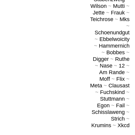
Wilson
~
Mutti
~
Jette
~
Frauk
~
Teichrose
~
Mks
~
Schoenundgut
~
Ebbelwoicity
~
Hammernich
~
Bobbes
~
Digger
~
Ruthe
~
Nase
~
12
~
Am Rande
~
Moff
~
Flix
~
Meta
~
Clausast
~
Fuchskind
~
Stuttmann
~
Egon
~
Fail
~
Schisslaweng
~
Strich
~
Krumins
~
Xkcd