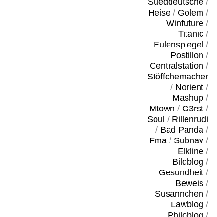
Sueddeutsche
/
Heise
/
Golem
/
Winfuture
/
Titanic
/
Eulenspiegel
/
Postillon
/
Centralstation
/
Stöffchemacher
/
Norient
/
Mashup
/
Mtown
/
G3rst
/
Soul
/
Rillenrudi
/
Bad Panda
/
Fma
/
Subnav
/
Elkline
/
Bildblog
/
Gesundheit
/
Beweis
/
Susannchen
/
Lawblog
/
Philoblog
/