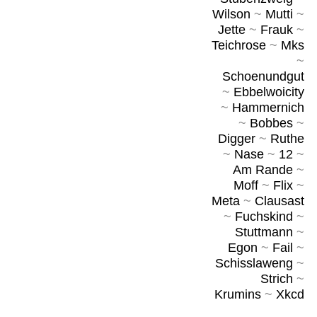
Wilson
~
Mutti
~
Jette
~
Frauk
~
Teichrose
~
Mks
~
Schoenundgut
~
Ebbelwoicity
~
Hammernich
~
Bobbes
~
Digger
~
Ruthe
~
Nase
~
12
~
Am Rande
~
Moff
~
Flix
~
Meta
~
Clausast
~
Fuchskind
~
Stuttmann
~
Egon
~
Fail
~
Schisslaweng
~
Strich
~
Krumins
~
Xkcd