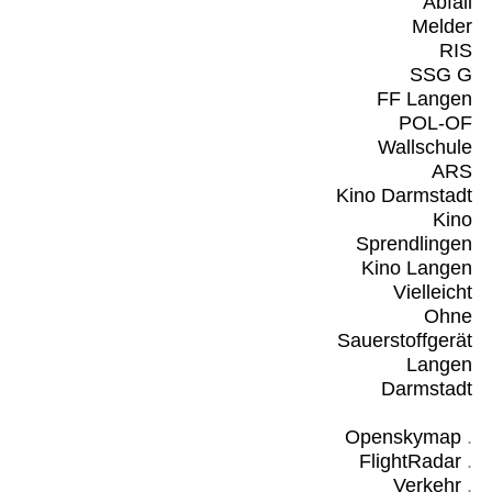
Abfall
Melder
RIS
SSG G
FF Langen
POL-OF
Wallschule
ARS
Kino Darmstadt
Kino
Sprendlingen
Kino Langen
Vielleicht
Ohne
Sauerstoffgerät
Langen
Darmstadt
Openskymap
.
FlightRadar
.
Verkehr
.