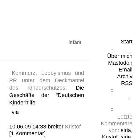
Leicht & Sinnig
Belangloses in unregelmäßigen Abständen
Start
Infam
Über mich
Mastodon
Email
Kommerz, Lobbyismus und
Archiv
PR unter dem Deckmantel
RSS
des Kinderschutzes:
Die
Geschäfte der "Deutschen
Kinderhilfe"
via
Letzte
Kommentare
10.06.09 14:33
breiter
Kristof
von:
siria
,
[1 Kommentar]
Kristof
,
siria
,