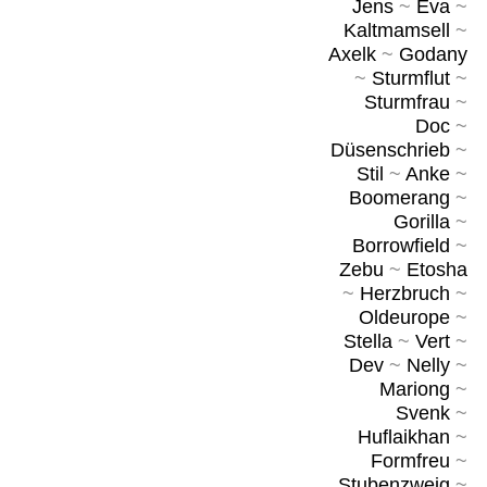
Jens
~
Eva
~
Kaltmamsell
~
Axelk
~
Godany
~
Sturmflut
~
Sturmfrau
~
Doc
~
Düsenschrieb
~
Stil
~
Anke
~
Boomerang
~
Gorilla
~
Borrowfield
~
Zebu
~
Etosha
~
Herzbruch
~
Oldeurope
~
Stella
~
Vert
~
Dev
~
Nelly
~
Mariong
~
Svenk
~
Huflaikhan
~
Formfreu
~
Stubenzweig
~