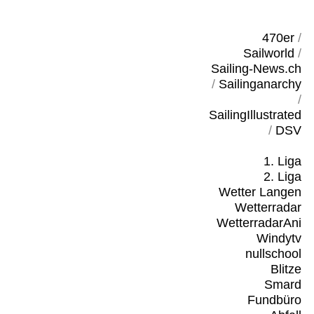
470er
/
Sailworld
/
Sailing-News.ch
/
Sailinganarchy
/
SailingIllustrated
/
DSV
1. Liga
2. Liga
Wetter Langen
Wetterradar
WetterradarAni
Windytv
nullschool
Blitze
Smard
Fundbüro