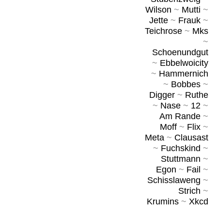
Wilson
~
Mutti
~
Jette
~
Frauk
~
Teichrose
~
Mks
~
Schoenundgut
~
Ebbelwoicity
~
Hammernich
~
Bobbes
~
Digger
~
Ruthe
~
Nase
~
12
~
Am Rande
~
Moff
~
Flix
~
Meta
~
Clausast
~
Fuchskind
~
Stuttmann
~
Egon
~
Fail
~
Schisslaweng
~
Strich
~
Krumins
~
Xkcd