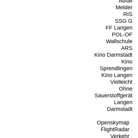
Abfall
Melder
RIS
SSG G
FF Langen
POL-OF
Wallschule
ARS
Kino Darmstadt
Kino
Sprendlingen
Kino Langen
Vielleicht
Ohne
Sauerstoffgerät
Langen
Darmstadt
Openskymap
.
FlightRadar
.
Verkehr
.