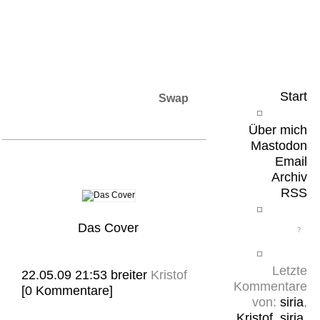
Leicht & Sinnig
Belangloses in unregelmäßigen Abständen
Start
Swap
Über mich
Mastodon
Email
Archiv
RSS
Das Cover
Letzte
22.05.09 21:53
breiter
Kristof
Kommentare
[0 Kommentare]
von:
siria
,
Kristof
,
siria
,