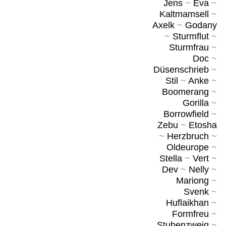
Jens
~
Eva
~
Kaltmamsell
~
Axelk
~
Godany
~
Sturmflut
~
Sturmfrau
~
Doc
~
Düsenschrieb
~
Stil
~
Anke
~
Boomerang
~
Gorilla
~
Borrowfield
~
Zebu
~
Etosha
~
Herzbruch
~
Oldeurope
~
Stella
~
Vert
~
Dev
~
Nelly
~
Mariong
~
Svenk
~
Huflaikhan
~
Formfreu
~
Stubenzweig
~