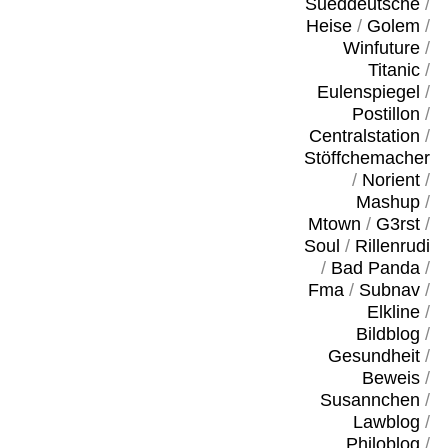
Sueddeutsche
/
Heise
/
Golem
/
Winfuture
/
Titanic
/
Eulenspiegel
/
Postillon
/
Centralstation
/
Stöffchemacher
/
Norient
/
Mashup
/
Mtown
/
G3rst
/
Soul
/
Rillenrudi
/
Bad Panda
/
Fma
/
Subnav
/
Elkline
/
Bildblog
/
Gesundheit
/
Beweis
/
Susannchen
/
Lawblog
/
Philoblog
/