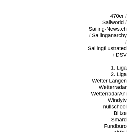
470er
/
Sailworld
/
Sailing-News.ch
/
Sailinganarchy
/
SailingIllustrated
/
DSV
1. Liga
2. Liga
Wetter Langen
Wetterradar
WetterradarAni
Windytv
nullschool
Blitze
Smard
Fundbüro