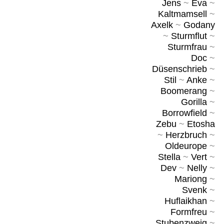
Jens
~
Eva
~
Kaltmamsell
~
Axelk
~
Godany
~
Sturmflut
~
Sturmfrau
~
Doc
~
Düsenschrieb
~
Stil
~
Anke
~
Boomerang
~
Gorilla
~
Borrowfield
~
Zebu
~
Etosha
~
Herzbruch
~
Oldeurope
~
Stella
~
Vert
~
Dev
~
Nelly
~
Mariong
~
Svenk
~
Huflaikhan
~
Formfreu
~
Stubenzweig
~