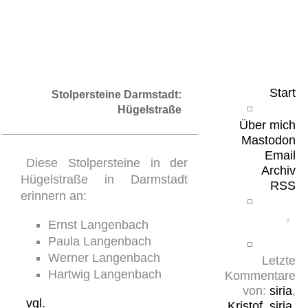
Leicht & Sinnig
Belangloses in unregelmäßigen Abständen
Start
Stolpersteine Darmstadt:
Hügelstraße
Über mich
Mastodon
Email
Diese Stolpersteine in der
Archiv
Hügelstraße in Darmstadt
RSS
erinnern an:
Ernst Langenbach
Paula Langenbach
Werner Langenbach
Letzte
Hartwig Langenbach
Kommentare
von:
siria
,
vgl.
Kristof
,
siria
,