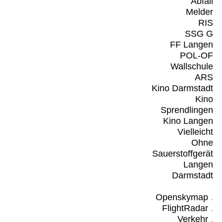
Abfall
Melder
RIS
SSG G
FF Langen
POL-OF
Wallschule
ARS
Kino Darmstadt
Kino
Sprendlingen
Kino Langen
Vielleicht
Ohne
Sauerstoffgerät
Langen
Darmstadt
Openskymap
.
FlightRadar
.
Verkehr
.