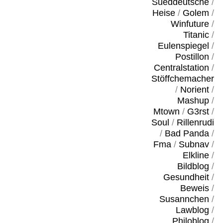
Sueddeutsche
/
Heise
/
Golem
/
Winfuture
/
Titanic
/
Eulenspiegel
/
Postillon
/
Centralstation
/
Stöffchemacher
/
Norient
/
Mashup
/
Mtown
/
G3rst
/
Soul
/
Rillenrudi
/
Bad Panda
/
Fma
/
Subnav
/
Elkline
/
Bildblog
/
Gesundheit
/
Beweis
/
Susannchen
/
Lawblog
/
Philoblog
/