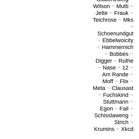
Wilson
~
Mutti
~
Jette
~
Frauk
~
Teichrose
~
Mks
~
Schoenundgut
~
Ebbelwoicity
~
Hammernich
~
Bobbes
~
Digger
~
Ruthe
~
Nase
~
12
~
Am Rande
~
Moff
~
Flix
~
Meta
~
Clausast
~
Fuchskind
~
Stuttmann
~
Egon
~
Fail
~
Schisslaweng
~
Strich
~
Krumins
~
Xkcd