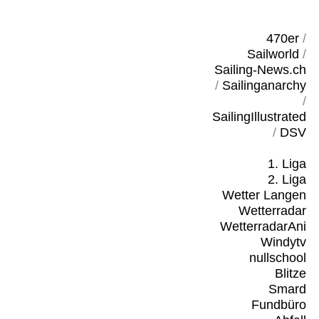
470er
/
Sailworld
/
Sailing-News.ch
/
Sailinganarchy
/
SailingIllustrated
/
DSV
1. Liga
2. Liga
Wetter Langen
Wetterradar
WetterradarAni
Windytv
nullschool
Blitze
Smard
Fundbüro