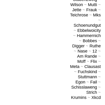
Wilson
~
Mutti
~
Jette
~
Frauk
~
Teichrose
~
Mks
~
Schoenundgut
~
Ebbelwoicity
~
Hammernich
~
Bobbes
~
Digger
~
Ruthe
~
Nase
~
12
~
Am Rande
~
Moff
~
Flix
~
Meta
~
Clausast
~
Fuchskind
~
Stuttmann
~
Egon
~
Fail
~
Schisslaweng
~
Strich
~
Krumins
~
Xkcd