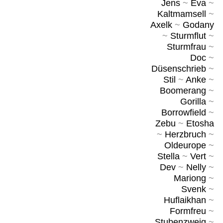
Jens
~
Eva
~
Kaltmamsell
~
Axelk
~
Godany
~
Sturmflut
~
Sturmfrau
~
Doc
~
Düsenschrieb
~
Stil
~
Anke
~
Boomerang
~
Gorilla
~
Borrowfield
~
Zebu
~
Etosha
~
Herzbruch
~
Oldeurope
~
Stella
~
Vert
~
Dev
~
Nelly
~
Mariong
~
Svenk
~
Huflaikhan
~
Formfreu
~
Stubenzweig
~