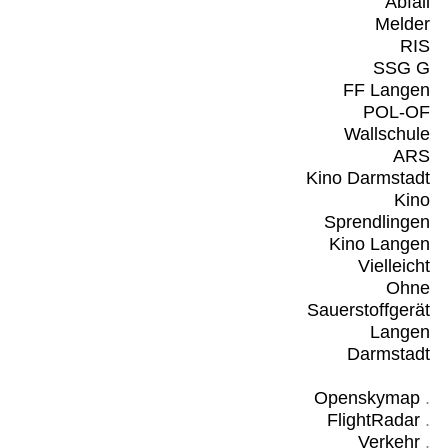
Abfall
Melder
RIS
SSG G
FF Langen
POL-OF
Wallschule
ARS
Kino Darmstadt
Kino
Sprendlingen
Kino Langen
Vielleicht
Ohne
Sauerstoffgerät
Langen
Darmstadt
Openskymap
.
FlightRadar
.
Verkehr
.