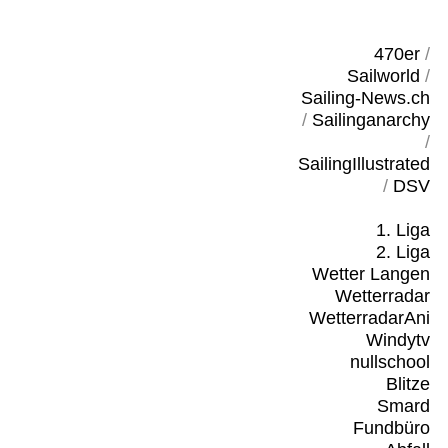
470er
/
Sailworld
/
Sailing-News.ch
/
Sailinganarchy
/
SailingIllustrated
/
DSV
1. Liga
2. Liga
Wetter Langen
Wetterradar
WetterradarAni
Windytv
nullschool
Blitze
Smard
Fundbüro