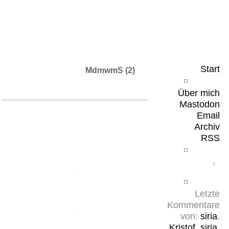
Leicht & Sinnig
Belangloses in unregelmäßigen Abständen
Start
MdmwmS (2)
Über mich
Mastodon
Email
Archiv
RSS
Letzte
Kommentare
von:
siria
,
Kristof
,
siria
,