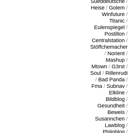
Sueddeutsche
/
Heise
/
Golem
/
Winfuture
/
Titanic
/
Eulenspiegel
/
Postillon
/
Centralstation
/
Stöffchemacher
/
Norient
/
Mashup
/
Mtown
/
G3rst
/
Soul
/
Rillenrudi
/
Bad Panda
/
Fma
/
Subnav
/
Elkline
/
Bildblog
/
Gesundheit
/
Beweis
/
Susannchen
/
Lawblog
/
Philoblog
/