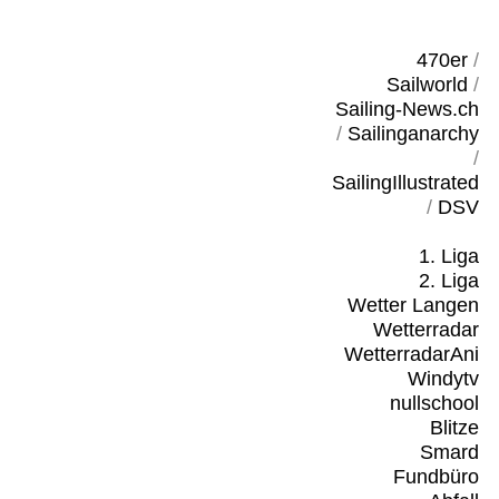
470er
/
Sailworld
/
Sailing-News.ch
/
Sailinganarchy
/
SailingIllustrated
/
DSV
1. Liga
2. Liga
Wetter Langen
Wetterradar
WetterradarAni
Windytv
nullschool
Blitze
Smard
Fundbüro