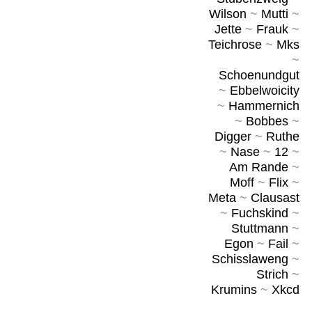
Wilson
~
Mutti
~
Jette
~
Frauk
~
Teichrose
~
Mks
~
Schoenundgut
~
Ebbelwoicity
~
Hammernich
~
Bobbes
~
Digger
~
Ruthe
~
Nase
~
12
~
Am Rande
~
Moff
~
Flix
~
Meta
~
Clausast
~
Fuchskind
~
Stuttmann
~
Egon
~
Fail
~
Schisslaweng
~
Strich
~
Krumins
~
Xkcd