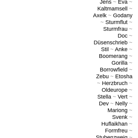
Jens
~
Eva
~
Kaltmamsell
~
Axelk
~
Godany
~
Sturmflut
~
Sturmfrau
~
Doc
~
Düsenschrieb
~
Stil
~
Anke
~
Boomerang
~
Gorilla
~
Borrowfield
~
Zebu
~
Etosha
~
Herzbruch
~
Oldeurope
~
Stella
~
Vert
~
Dev
~
Nelly
~
Mariong
~
Svenk
~
Huflaikhan
~
Formfreu
~
Stubenzweig
~