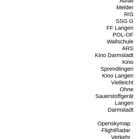
Abfall
Melder
RIS
SSG G
FF Langen
POL-OF
Wallschule
ARS
Kino Darmstadt
Kino
Sprendlingen
Kino Langen
Vielleicht
Ohne
Sauerstoffgerät
Langen
Darmstadt
Openskymap
.
FlightRadar
.
Verkehr
.