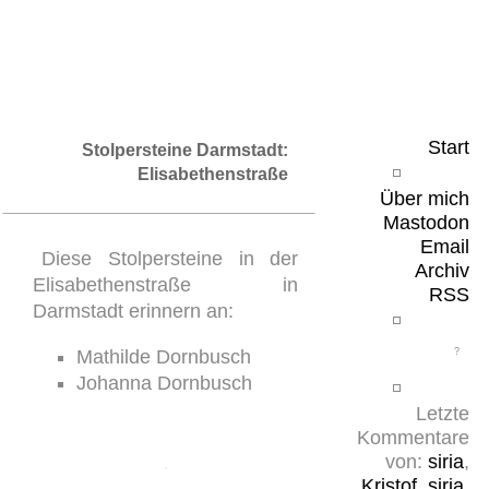
Leicht & Sinnig
Belangloses in unregelmäßigen Abständen
Start
Stolpersteine Darmstadt:
Elisabethenstraße
Über mich
Mastodon
Email
Diese Stolpersteine in der
Archiv
Elisabethenstraße in
RSS
Darmstadt erinnern an:
Mathilde Dornbusch
Johanna Dornbusch
Letzte
Kommentare
von:
siria
,
Kristof
,
siria
,