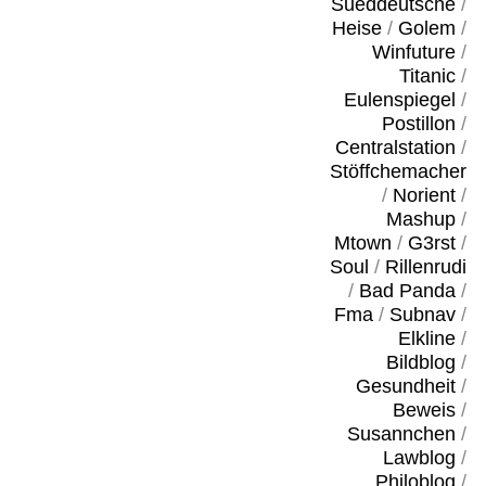
Sueddeutsche
/
Heise
/
Golem
/
Winfuture
/
Titanic
/
Eulenspiegel
/
Postillon
/
Centralstation
/
Stöffchemacher
/
Norient
/
Mashup
/
Mtown
/
G3rst
/
Soul
/
Rillenrudi
/
Bad Panda
/
Fma
/
Subnav
/
Elkline
/
Bildblog
/
Gesundheit
/
Beweis
/
Susannchen
/
Lawblog
/
Philoblog
/