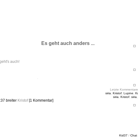
ht & Sinnig
es in unregelmäßigen Abständen
Es geht auch anders ...
 geht's auch!
Letzte Kommentare
siria
,
Kristof
,
Lupine
,
Kr
siria
,
Kristof
,
siria
7:37
breiter
Kristof
[1 Kommentar]
Kid37
/
Chat