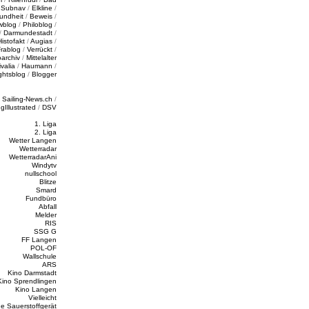
/
Subnav
/
Elkline
/
undheit
/
Beweis
/
wblog
/
Philoblog
/
/
Darmundestadt
/
Histofakt
/
Augias
/
rablog
/
Verrückt
/
oarchiv
/
Mittelalter
valia
/
Haumann
/
ghtsblog
/
Blogger
/
Sailing-News.ch
/
ngIllustrated
/
DSV
1. Liga
2. Liga
Wetter Langen
Wetterradar
WetterradarAni
Windytv
nullschool
Blitze
Smard
Fundbüro
Abfall
Melder
RIS
SSG G
FF Langen
POL-OF
Wallschule
ARS
Kino Darmstadt
Kino Sprendlingen
Kino Langen
Vielleicht
e Sauerstoffgerät