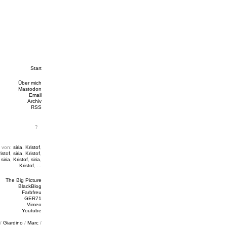
Start
Über mich
Mastodon
Email
Archiv
RSS
 von:
siria
,
Kristof
,
istof
,
siria
,
Kristof
,
,
siria
,
Kristof
,
siria
,
Kristof
, ...
The Big Picture
BlackBlog
Farbfreu
GER71
Vimeo
Youtube
/
Giardino
/
Marc
/