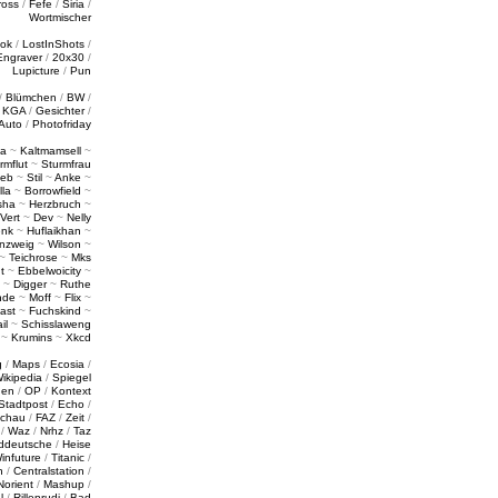
ross
/
Fefe
/
Siria
/
Wortmischer
tok
/
LostInShots
/
Engraver
/
20x30
/
Lupicture
/
Pun
/
Blümchen
/
BW
/
/
KGA
/
Gesichter
/
Auto
/
Photofriday
a
~
Kaltmamsell
~
rmflut
~
Sturmfrau
ieb
~
Stil
~
Anke
~
lla
~
Borrowfield
~
sha
~
Herzbruch
~
Vert
~
Dev
~
Nelly
enk
~
Huflaikhan
~
nzweig
~
Wilson
~
~
Teichrose
~
Mks
t
~
Ebbelwoicity
~
~
Digger
~
Ruthe
nde
~
Moff
~
Flix
~
ast
~
Fuchskind
~
il
~
Schisslaweng
~
Krumins
~
Xkcd
g
/
Maps
/
Ecosia
/
ikipedia
/
Spiegel
gen
/
OP
/
Kontext
Stadtpost
/
Echo
/
schau
/
FAZ
/
Zeit
/
/
Waz
/
Nrhz
/
Taz
ddeutsche
/
Heise
infuture
/
Titanic
/
n
/
Centralstation
/
Norient
/
Mashup
/
l
/
Rillenrudi
/
Bad