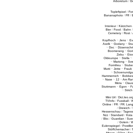
Arboretum
/
G
Topleftpixel
/
Fo
Bananaphoto
/
Fff
/
Interieur
/
Kätzchen
Bier
/
Food
/
Bahn
Cemetery
/
Rost
/
Kopfhoch
~
Jens
~
Ev
Axelk
~
Godany
~
Stu
~
Doc
~
Düsenschr
Boomerang
~
Gori
Zebu
~
Eto
Oldeurope
~
Stella
~
~
Mariong
~
Sv
Formfreu
~
Stube
Mutti
~
Jette
~
Frauk
~
Schoenundgu
Hammernich
~
Bobbes
~
Nase
~
12
~
Am Ra
Meta
~
Claus
Stuttmann
~
Egon
~
Fa
~
Strich
Mini Url
/
Dict.leo.or
TVInfo
/
Fussball
/
W
Online
/
FR
/
FR: Lan
/
Dreieich
/
Hessenschau
/
Tages
Nzz
/
Standard
/
Ksta
/
Bbc
/
Guardian
/
Sue
/
Golem
/
W
Eulenspiegel
/
Postillo
Stöffchemacher
/
Mtown
/
G3rst
/
Sou