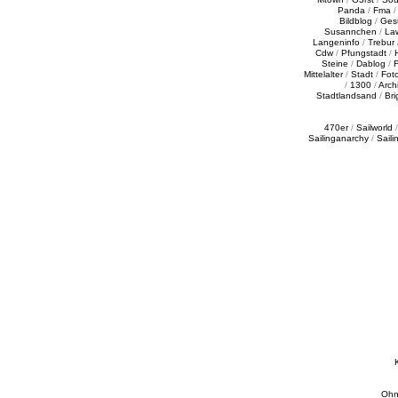
Panda
/
Fma
Bildblog
/
Ges
Susannchen
/
La
Langeninfo
/
Trebur
Cdw
/
Pfungstadt
/
Steine
/
Dablog
/
F
Mittelalter
/
Stadt
/
Fot
/
1300
/
Archi
Stadtlandsand
/
Bri
470er
/
Sailworld
Sailinganarchy
/
Saili
Ohn