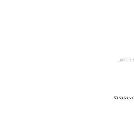
Leic
Belanglos
... aber so
03.03.09 0