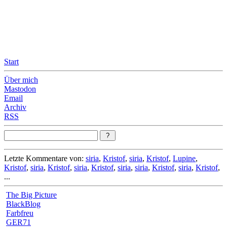
Leicht & Sinnig
Belangloses in unregelmäßigen Abständen
Start
Über mich
Mastodon
Email
Archiv
RSS
Letzte Kommentare von:
siria
,
Kristof
,
siria
,
Kristof
,
Lupine
,
Kristof
,
siria
,
Kristof
,
siria
,
Kristof
,
siria
,
siria
,
Kristof
,
siria
,
Kristof
,
...
The Big Picture
BlackBlog
Farbfreu
GER71