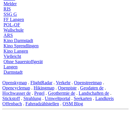
Melder
RIS
SSG G
FF Langen
POL-OF
Wallschule
ARS
Kino Darmstadt
Kino Sprendlingen
Kino Langen
Vielleicht
Ohne Sauerstoffgerät
Langen
Darmstadt
Openskymap
.
FlightRadar
.
Verkehr
.
Openstreetmap
.
Opencyclemap
.
Hikingmap
.
Openpiste
.
Geodaten de
.
Hochwasser de
.
Pegel
.
Geothermie de
.
Landschaften de
.
Stickstoff
.
Strahlung
.
Umweltportal
.
Seekarten
.
Landkreis
Offenbach
.
Fahrradzählstellen
.
OSM Blog