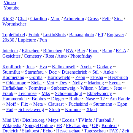
Vimeo
Youtube
Kid37
/
Chat
/
Giardino
/
Marc
/
Arboretum
/
Gross
/
Fefe
/
Siria
/
Wortmischer
Topleftpixel
/
Fotok
/
LostInShots
/
Bananaphoto
/
Fff
/
Engraver
/
20x30
/
Lupicture
/
Pun
Interieur
/
Kätzchen
/
Blümchen
/
BW
/
Bier
/
Food
/
Bahn
/
KGA
/
Gesichter
/
Cemetery
/
Rost
/
Auto
/
Photofriday
Kopfhoch
~
Jens
~
Eva
~
Kaltmamsell
~
Axelk
~
Godany
~
Sturmflut
~
Sturmfrau
~
Doc
~
Düsenschrieb
~
Stil
~
Anke
~
Boomerang
~
Gorilla
~
Borrowfield
~
Zebu
~
Etosha
~
Herzbruch
~
Oldeurope
~
Stella
~
Vert
~
Dev
~
Nelly
~
Mariong
~
Svenk
~
Huflaikhan
~
Formfreu
~
Stubenzweig
~
Wilson
~
Mutti
~
Jette
~
Frauk
~
Teichrose
~
Mks
~
Schoenundgut
~
Ebbelwoicity
~
Hammernich
~
Bobbes
~
Digger
~
Ruthe
~
Nase
~
12
~
Am Rande
~
Moff
~
Flix
~
Meta
~
Clausast
~
Fuchskind
~
Stuttmann
~
Egon
~
Fail
~
Schisslaweng
~
Strich
~
Krumins
~
Xkcd
Mini Url
/
Dict.leo.org
/
Maps
/
Ecosia
/
TVInfo
/
Fussball
/
Wikipedia
/
Spiegel Online
/
FR
/
FR: Langen
/
OP
/
Kontext
/
Dreieich
/
Stadtpost
/
Echo
/
Hessenschau
/
Tagesschau
/
FAZ
/
Zeit