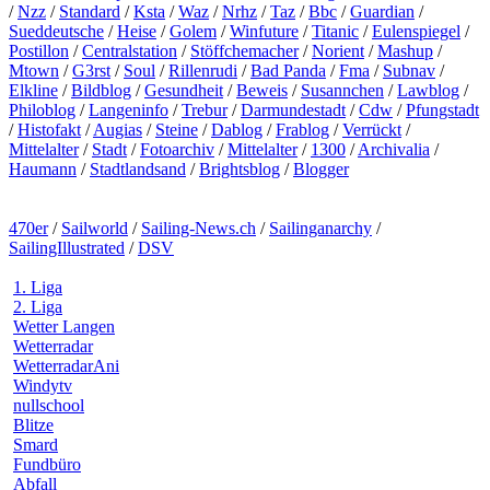
/
Nzz
/
Standard
/
Ksta
/
Waz
/
Nrhz
/
Taz
/
Bbc
/
Guardian
/
Sueddeutsche
/
Heise
/
Golem
/
Winfuture
/
Titanic
/
Eulenspiegel
/
Postillon
/
Centralstation
/
Stöffchemacher
/
Norient
/
Mashup
/
Mtown
/
G3rst
/
Soul
/
Rillenrudi
/
Bad Panda
/
Fma
/
Subnav
/
Elkline
/
Bildblog
/
Gesundheit
/
Beweis
/
Susannchen
/
Lawblog
/
Philoblog
/
Langeninfo
/
Trebur
/
Darmundestadt
/
Cdw
/
Pfungstadt
/
Histofakt
/
Augias
/
Steine
/
Dablog
/
Frablog
/
Verrückt
/
Mittelalter
/
Stadt
/
Fotoarchiv
/
Mittelalter
/
1300
/
Archivalia
/
Haumann
/
Stadtlandsand
/
Brightsblog
/
Blogger
470er
/
Sailworld
/
Sailing-News.ch
/
Sailinganarchy
/
SailingIllustrated
/
DSV
1. Liga
2. Liga
Wetter Langen
Wetterradar
WetterradarAni
Windytv
nullschool
Blitze
Smard
Fundbüro
Abfall