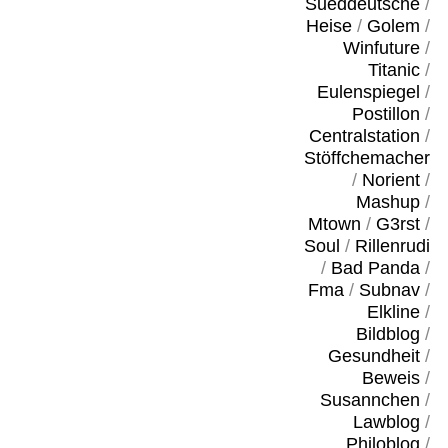
Sueddeutsche
/
Heise
/
Golem
/
Winfuture
/
Titanic
/
Eulenspiegel
/
Postillon
/
Centralstation
/
Stöffchemacher
/
Norient
/
Mashup
/
Mtown
/
G3rst
/
Soul
/
Rillenrudi
/
Bad Panda
/
Fma
/
Subnav
/
Elkline
/
Bildblog
/
Gesundheit
/
Beweis
/
Susannchen
/
Lawblog
/
Philoblog
/