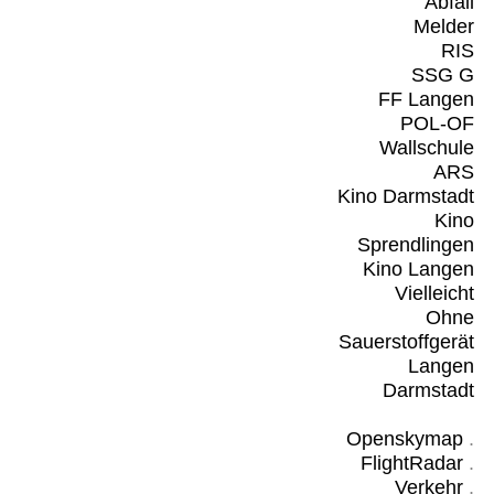
Abfall
Melder
RIS
SSG G
FF Langen
POL-OF
Wallschule
ARS
Kino Darmstadt
Kino
Sprendlingen
Kino Langen
Vielleicht
Ohne
Sauerstoffgerät
Langen
Darmstadt
Openskymap
.
FlightRadar
.
Verkehr
.