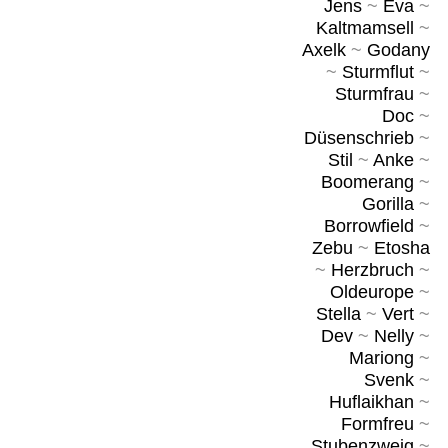
Jens
~
Eva
~
Kaltmamsell
~
Axelk
~
Godany
~
Sturmflut
~
Sturmfrau
~
Doc
~
Düsenschrieb
~
Stil
~
Anke
~
Boomerang
~
Gorilla
~
Borrowfield
~
Zebu
~
Etosha
~
Herzbruch
~
Oldeurope
~
Stella
~
Vert
~
Dev
~
Nelly
~
Mariong
~
Svenk
~
Huflaikhan
~
Formfreu
~
Stubenzweig
~