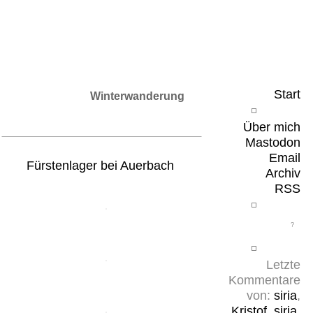
Leicht & Sinnig
Belangloses in unregelmäßigen Abständen
Start
Winterwanderung
Über mich
Mastodon
Email
Fürstenlager bei Auerbach
Archiv
RSS
Letzte
Kommentare
von:
siria
,
Kristof
,
siria
,