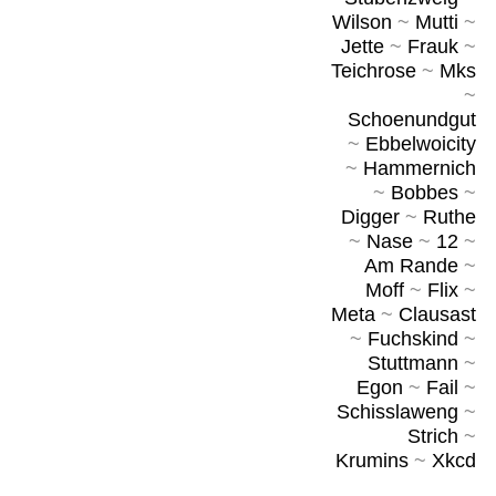
Wilson
~
Mutti
~
Jette
~
Frauk
~
Teichrose
~
Mks
~
Schoenundgut
~
Ebbelwoicity
~
Hammernich
~
Bobbes
~
Digger
~
Ruthe
~
Nase
~
12
~
Am Rande
~
Moff
~
Flix
~
Meta
~
Clausast
~
Fuchskind
~
Stuttmann
~
Egon
~
Fail
~
Schisslaweng
~
Strich
~
Krumins
~
Xkcd