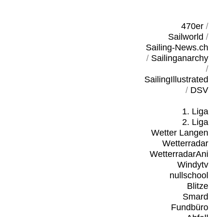
470er
/
Sailworld
/
Sailing-News.ch
/
Sailinganarchy
/
SailingIllustrated
/
DSV
1. Liga
2. Liga
Wetter Langen
Wetterradar
WetterradarAni
Windytv
nullschool
Blitze
Smard
Fundbüro