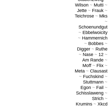
Wilson
~
Mutti
~
Jette
~
Frauk
~
Teichrose
~
Mks
~
Schoenundgut
~
Ebbelwoicity
~
Hammernich
~
Bobbes
~
Digger
~
Ruthe
~
Nase
~
12
~
Am Rande
~
Moff
~
Flix
~
Meta
~
Clausast
~
Fuchskind
~
Stuttmann
~
Egon
~
Fail
~
Schisslaweng
~
Strich
~
Krumins
~
Xkcd