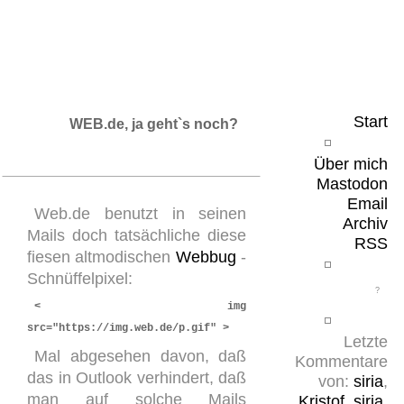
Leicht & Sinnig
Belangloses in unregelmäßigen Abständen
Start
WEB.de, ja geht`s noch?
Über mich
Mastodon
Email
Web.de benutzt in seinen
Archiv
Mails doch tatsächliche diese
RSS
fiesen altmodischen
Webbug
-
Schnüffelpixel:
< img
src="https://img.web.de/p.gif" >
Letzte
Mal abgesehen davon, daß
Kommentare
das in Outlook verhindert, daß
von:
siria
,
man auf solche Mails
Kristof
,
siria
,