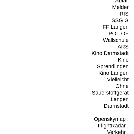
Abfall
Melder
RIS
SSG G
FF Langen
POL-OF
Wallschule
ARS
Kino Darmstadt
Kino
Sprendlingen
Kino Langen
Vielleicht
Ohne
Sauerstoffgerät
Langen
Darmstadt
Openskymap
.
FlightRadar
.
Verkehr
.