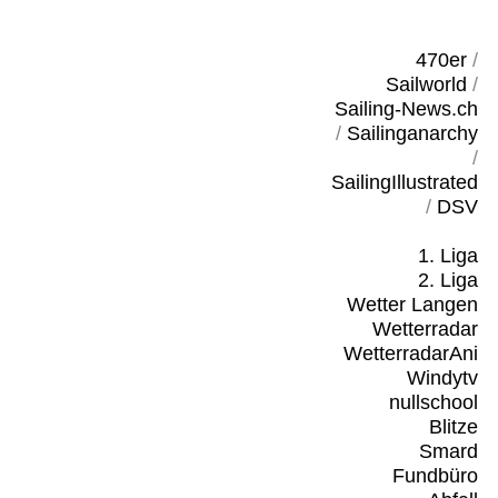
470er
/
Sailworld
/
Sailing-News.ch
/
Sailinganarchy
/
SailingIllustrated
/
DSV
1. Liga
2. Liga
Wetter Langen
Wetterradar
WetterradarAni
Windytv
nullschool
Blitze
Smard
Fundbüro