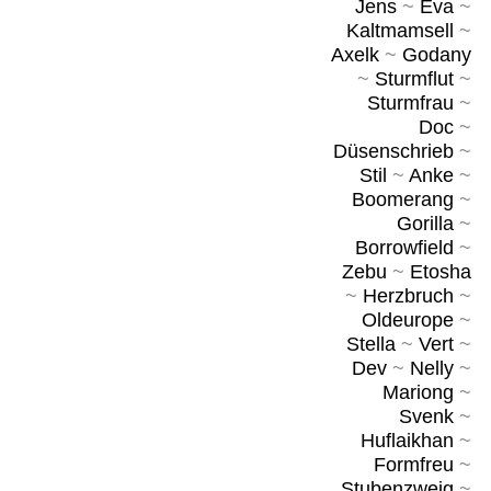
Jens
~
Eva
~
Kaltmamsell
~
Axelk
~
Godany
~
Sturmflut
~
Sturmfrau
~
Doc
~
Düsenschrieb
~
Stil
~
Anke
~
Boomerang
~
Gorilla
~
Borrowfield
~
Zebu
~
Etosha
~
Herzbruch
~
Oldeurope
~
Stella
~
Vert
~
Dev
~
Nelly
~
Mariong
~
Svenk
~
Huflaikhan
~
Formfreu
~
Stubenzweig
~