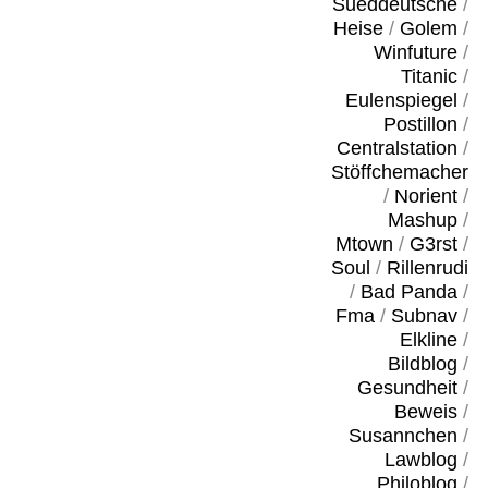
Sueddeutsche
/
Heise
/
Golem
/
Winfuture
/
Titanic
/
Eulenspiegel
/
Postillon
/
Centralstation
/
Stöffchemacher
/
Norient
/
Mashup
/
Mtown
/
G3rst
/
Soul
/
Rillenrudi
/
Bad Panda
/
Fma
/
Subnav
/
Elkline
/
Bildblog
/
Gesundheit
/
Beweis
/
Susannchen
/
Lawblog
/
Philoblog
/