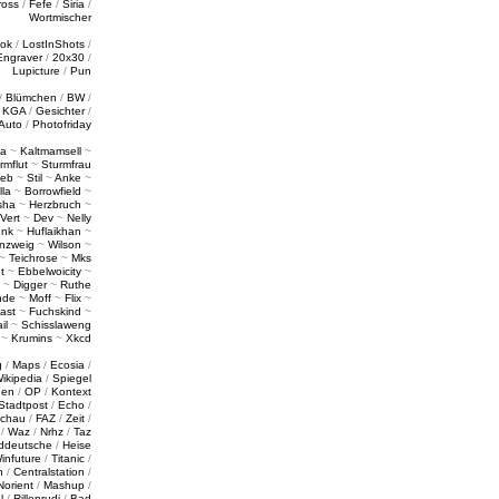
ross
/
Fefe
/
Siria
/
Wortmischer
tok
/
LostInShots
/
Engraver
/
20x30
/
Lupicture
/
Pun
/
Blümchen
/
BW
/
/
KGA
/
Gesichter
/
Auto
/
Photofriday
a
~
Kaltmamsell
~
rmflut
~
Sturmfrau
ieb
~
Stil
~
Anke
~
lla
~
Borrowfield
~
sha
~
Herzbruch
~
Vert
~
Dev
~
Nelly
enk
~
Huflaikhan
~
nzweig
~
Wilson
~
~
Teichrose
~
Mks
t
~
Ebbelwoicity
~
~
Digger
~
Ruthe
nde
~
Moff
~
Flix
~
ast
~
Fuchskind
~
il
~
Schisslaweng
~
Krumins
~
Xkcd
g
/
Maps
/
Ecosia
/
ikipedia
/
Spiegel
gen
/
OP
/
Kontext
Stadtpost
/
Echo
/
schau
/
FAZ
/
Zeit
/
/
Waz
/
Nrhz
/
Taz
ddeutsche
/
Heise
infuture
/
Titanic
/
n
/
Centralstation
/
Norient
/
Mashup
/
l
/
Rillenrudi
/
Bad