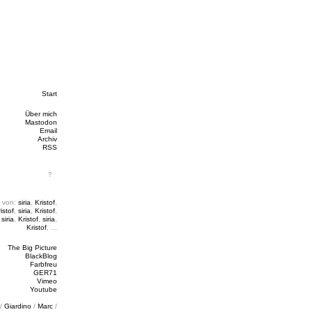
Start
Über mich
Mastodon
Email
Archiv
RSS
 von:
siria
,
Kristof
,
istof
,
siria
,
Kristof
,
,
siria
,
Kristof
,
siria
,
Kristof
, ...
The Big Picture
BlackBlog
Farbfreu
GER71
Vimeo
Youtube
/
Giardino
/
Marc
/