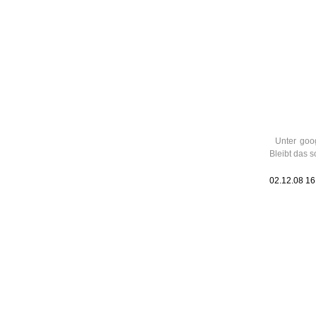
Leic
Belanglos
Unter goog
Bleibt das s
02.12.08 1