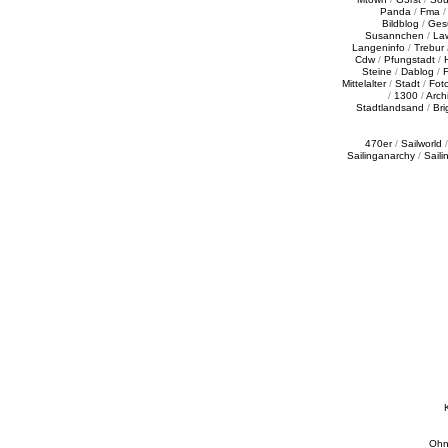
Panda
/
Fma
Bildblog
/
Ges
Susannchen
/
La
Langeninfo
/
Trebur
Cdw
/
Pfungstadt
/
Steine
/
Dablog
/
F
Mittelalter
/
Stadt
/
Fot
/
1300
/
Archi
Stadtlandsand
/
Bri
470er
/
Sailworld
Sailinganarchy
/
Saili
Ohn