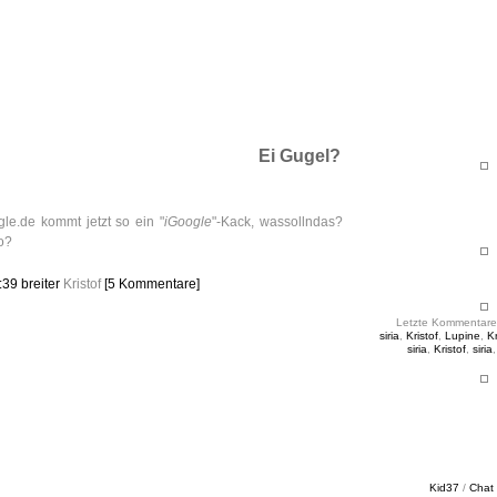
ht & Sinnig
es in unregelmäßigen Abständen
Ei Gugel?
le.de kommt jetzt so ein "
iGoogle
"-Kack, wassollndas?
o?
6:39
breiter
Kristof
[5 Kommentare]
Letzte Kommentare
siria
,
Kristof
,
Lupine
,
Kr
siria
,
Kristof
,
siria
Kid37
/
Chat