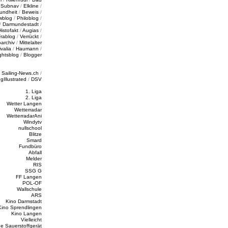
/
Subnav
/
Elkline
/
undheit
/
Beweis
/
wblog
/
Philoblog
/
/
Darmundestadt
/
Histofakt
/
Augias
/
rablog
/
Verrückt
/
oarchiv
/
Mittelalter
valia
/
Haumann
/
ghtsblog
/
Blogger
/
Sailing-News.ch
/
ngIllustrated
/
DSV
1. Liga
2. Liga
Wetter Langen
Wetterradar
WetterradarAni
Windytv
nullschool
Blitze
Smard
Fundbüro
Abfall
Melder
RIS
SSG G
FF Langen
POL-OF
Wallschule
ARS
Kino Darmstadt
Kino Sprendlingen
Kino Langen
Vielleicht
e Sauerstoffgerät