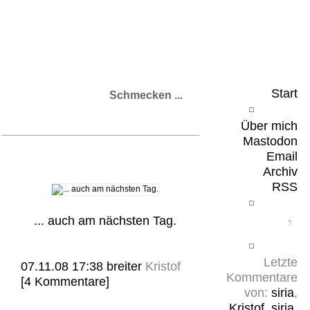
Leicht & Sinnig
Belangloses in unregelmäßigen Abständen
Start
Schmecken ...
Über mich
Mastodon
Email
Archiv
RSS
... auch am nächsten Tag.
Letzte
07.11.08 17:38
breiter
Kristof
Kommentare
[4 Kommentare]
von:
siria
,
Kristof
,
siria
,