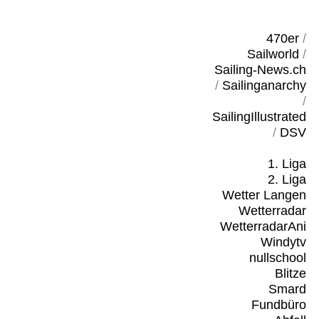
470er
/
Sailworld
/
Sailing-News.ch
/
Sailinganarchy
/
SailingIllustrated
/
DSV
1. Liga
2. Liga
Wetter Langen
Wetterradar
WetterradarAni
Windytv
nullschool
Blitze
Smard
Fundbüro