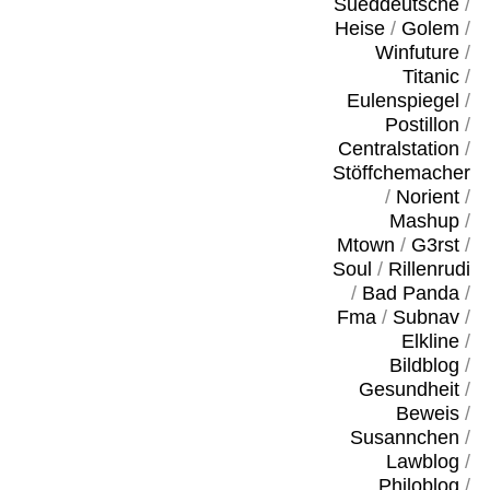
Sueddeutsche
/
Heise
/
Golem
/
Winfuture
/
Titanic
/
Eulenspiegel
/
Postillon
/
Centralstation
/
Stöffchemacher
/
Norient
/
Mashup
/
Mtown
/
G3rst
/
Soul
/
Rillenrudi
/
Bad Panda
/
Fma
/
Subnav
/
Elkline
/
Bildblog
/
Gesundheit
/
Beweis
/
Susannchen
/
Lawblog
/
Philoblog
/