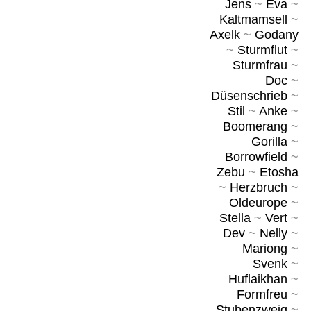
Jens
~
Eva
~
Kaltmamsell
~
Axelk
~
Godany
~
Sturmflut
~
Sturmfrau
~
Doc
~
Düsenschrieb
~
Stil
~
Anke
~
Boomerang
~
Gorilla
~
Borrowfield
~
Zebu
~
Etosha
~
Herzbruch
~
Oldeurope
~
Stella
~
Vert
~
Dev
~
Nelly
~
Mariong
~
Svenk
~
Huflaikhan
~
Formfreu
~
Stubenzweig
~