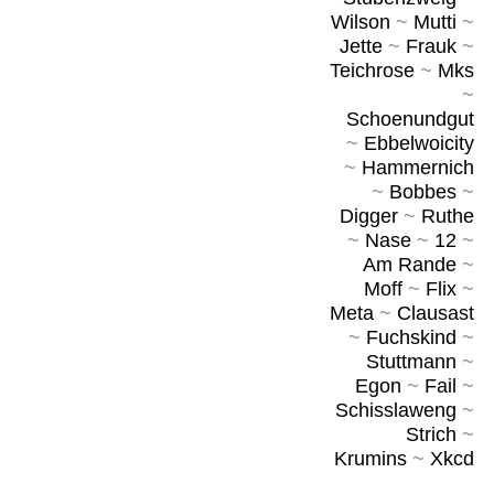
Wilson
~
Mutti
~
Jette
~
Frauk
~
Teichrose
~
Mks
~
Schoenundgut
~
Ebbelwoicity
~
Hammernich
~
Bobbes
~
Digger
~
Ruthe
~
Nase
~
12
~
Am Rande
~
Moff
~
Flix
~
Meta
~
Clausast
~
Fuchskind
~
Stuttmann
~
Egon
~
Fail
~
Schisslaweng
~
Strich
~
Krumins
~
Xkcd