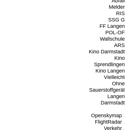
Abfall
Melder
RIS
SSG G
FF Langen
POL-OF
Wallschule
ARS
Kino Darmstadt
Kino
Sprendlingen
Kino Langen
Vielleicht
Ohne
Sauerstoffgerät
Langen
Darmstadt
Openskymap
.
FlightRadar
.
Verkehr
.