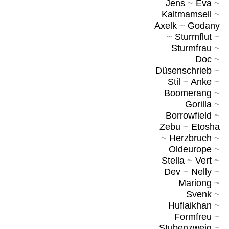
Jens
~
Eva
~
Kaltmamsell
~
Axelk
~
Godany
~
Sturmflut
~
Sturmfrau
~
Doc
~
Düsenschrieb
~
Stil
~
Anke
~
Boomerang
~
Gorilla
~
Borrowfield
~
Zebu
~
Etosha
~
Herzbruch
~
Oldeurope
~
Stella
~
Vert
~
Dev
~
Nelly
~
Mariong
~
Svenk
~
Huflaikhan
~
Formfreu
~
Stubenzweig
~