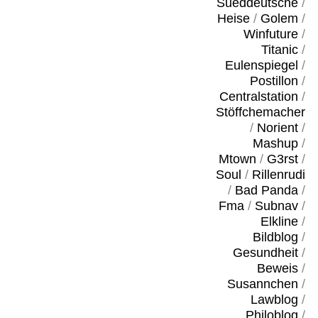
Sueddeutsche
/
Heise
/
Golem
/
Winfuture
/
Titanic
/
Eulenspiegel
/
Postillon
/
Centralstation
/
Stöffchemacher
/
Norient
/
Mashup
/
Mtown
/
G3rst
/
Soul
/
Rillenrudi
/
Bad Panda
/
Fma
/
Subnav
/
Elkline
/
Bildblog
/
Gesundheit
/
Beweis
/
Susannchen
/
Lawblog
/
Philoblog
/