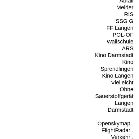
Abfall
Melder
RIS
SSG G
FF Langen
POL-OF
Wallschule
ARS
Kino Darmstadt
Kino
Sprendlingen
Kino Langen
Vielleicht
Ohne
Sauerstoffgerät
Langen
Darmstadt
Openskymap
.
FlightRadar
.
Verkehr
.