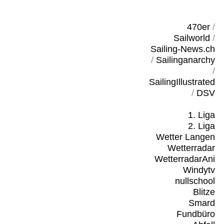
470er
/
Sailworld
/
Sailing-News.ch
/
Sailinganarchy
/
SailingIllustrated
/
DSV
1. Liga
2. Liga
Wetter Langen
Wetterradar
WetterradarAni
Windytv
nullschool
Blitze
Smard
Fundbüro