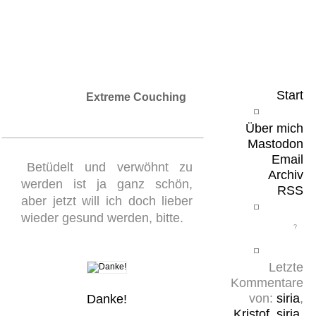
Leicht & Sinnig
Belangloses in unregelmäßigen Abständen
Start
Extreme Couching
Über mich
Mastodon
Email
Betüdelt und verwöhnt zu
Archiv
werden ist ja ganz schön,
RSS
aber jetzt will ich doch lieber
wieder gesund werden, bitte.
Letzte
Kommentare
von:
siria
,
Danke!
Kristof
,
siria
,