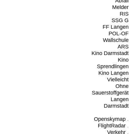
Abfall
Melder
RIS
SSG G
FF Langen
POL-OF
Wallschule
ARS
Kino Darmstadt
Kino
Sprendlingen
Kino Langen
Vielleicht
Ohne
Sauerstoffgerät
Langen
Darmstadt
Openskymap
.
FlightRadar
.
Verkehr
.