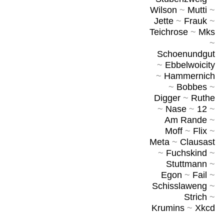
Wilson
~
Mutti
~
Jette
~
Frauk
~
Teichrose
~
Mks
~
Schoenundgut
~
Ebbelwoicity
~
Hammernich
~
Bobbes
~
Digger
~
Ruthe
~
Nase
~
12
~
Am Rande
~
Moff
~
Flix
~
Meta
~
Clausast
~
Fuchskind
~
Stuttmann
~
Egon
~
Fail
~
Schisslaweng
~
Strich
~
Krumins
~
Xkcd