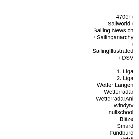
470er
/
Sailworld
/
Sailing-News.ch
/
Sailinganarchy
/
SailingIllustrated
/
DSV
1. Liga
2. Liga
Wetter Langen
Wetterradar
WetterradarAni
Windytv
nullschool
Blitze
Smard
Fundbüro