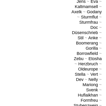
Jens
~
Eva
~
Kaltmamsell
~
Axelk
~
Godany
~
Sturmflut
~
Sturmfrau
~
Doc
~
Düsenschrieb
~
Stil
~
Anke
~
Boomerang
~
Gorilla
~
Borrowfield
~
Zebu
~
Etosha
~
Herzbruch
~
Oldeurope
~
Stella
~
Vert
~
Dev
~
Nelly
~
Mariong
~
Svenk
~
Huflaikhan
~
Formfreu
~
Stubenzweig
~