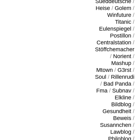
Sueddeutsche
/
Heise
/
Golem
/
Winfuture
/
Titanic
/
Eulenspiegel
/
Postillon
/
Centralstation
/
Stöffchemacher
/
Norient
/
Mashup
/
Mtown
/
G3rst
/
Soul
/
Rillenrudi
/
Bad Panda
/
Fma
/
Subnav
/
Elkline
/
Bildblog
/
Gesundheit
/
Beweis
/
Susannchen
/
Lawblog
/
Philoblog
/