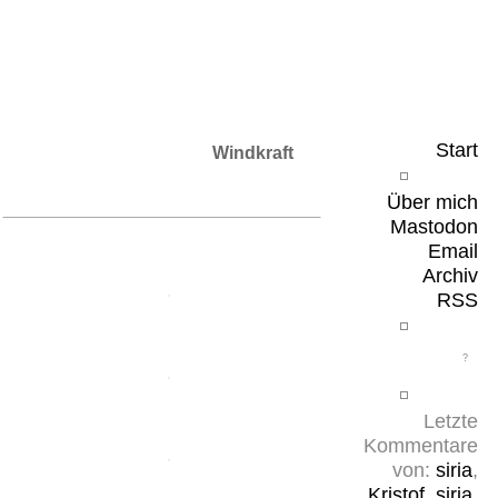
Leicht & Sinnig
Belangloses in unregelmäßigen Abständen
Start
Windkraft
Über mich
Mastodon
Email
Archiv
RSS
Letzte
Kommentare
von:
siria
,
Kristof
,
siria
,