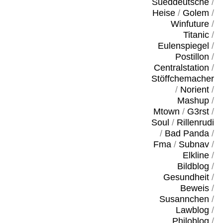
Sueddeutsche
/
Heise
/
Golem
/
Winfuture
/
Titanic
/
Eulenspiegel
/
Postillon
/
Centralstation
/
Stöffchemacher
/
Norient
/
Mashup
/
Mtown
/
G3rst
/
Soul
/
Rillenrudi
/
Bad Panda
/
Fma
/
Subnav
/
Elkline
/
Bildblog
/
Gesundheit
/
Beweis
/
Susannchen
/
Lawblog
/
Philoblog
/