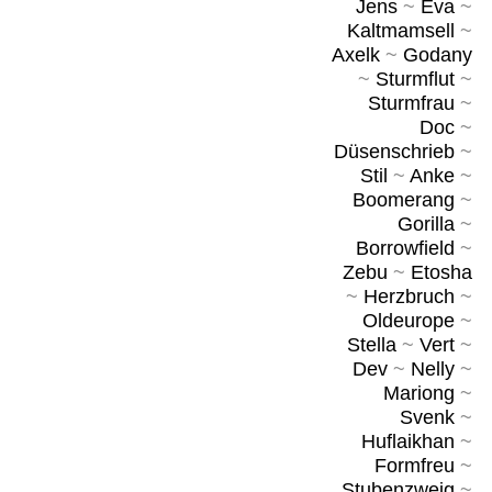
Jens
~
Eva
~
Kaltmamsell
~
Axelk
~
Godany
~
Sturmflut
~
Sturmfrau
~
Doc
~
Düsenschrieb
~
Stil
~
Anke
~
Boomerang
~
Gorilla
~
Borrowfield
~
Zebu
~
Etosha
~
Herzbruch
~
Oldeurope
~
Stella
~
Vert
~
Dev
~
Nelly
~
Mariong
~
Svenk
~
Huflaikhan
~
Formfreu
~
Stubenzweig
~