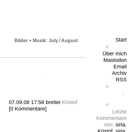
Leicht & Sinnig
Belangloses in unregelmäßigen Abständen
Start
Bilder + Musik: July / August
Über mich
Mastodon
Email
Archiv
RSS
07.09.08 17:58
breiter
Kristof
[0 Kommentare]
Letzte
Kommentare
von:
siria
,
Kristof
,
siria
,