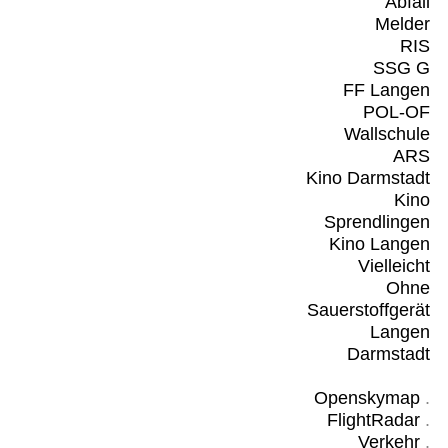
Abfall
Melder
RIS
SSG G
FF Langen
POL-OF
Wallschule
ARS
Kino Darmstadt
Kino
Sprendlingen
Kino Langen
Vielleicht
Ohne
Sauerstoffgerät
Langen
Darmstadt
Openskymap
.
FlightRadar
.
Verkehr
.