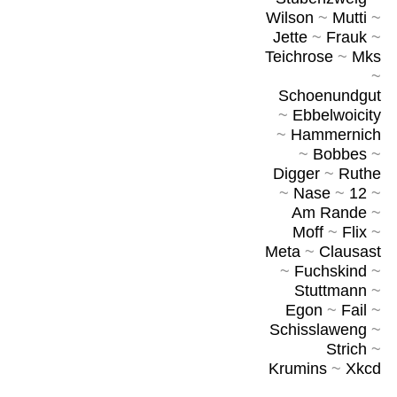
Wilson
~
Mutti
~
Jette
~
Frauk
~
Teichrose
~
Mks
~
Schoenundgut
~
Ebbelwoicity
~
Hammernich
~
Bobbes
~
Digger
~
Ruthe
~
Nase
~
12
~
Am Rande
~
Moff
~
Flix
~
Meta
~
Clausast
~
Fuchskind
~
Stuttmann
~
Egon
~
Fail
~
Schisslaweng
~
Strich
~
Krumins
~
Xkcd