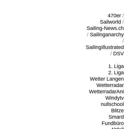
470er
/
Sailworld
/
Sailing-News.ch
/
Sailinganarchy
/
SailingIllustrated
/
DSV
1. Liga
2. Liga
Wetter Langen
Wetterradar
WetterradarAni
Windytv
nullschool
Blitze
Smard
Fundbüro