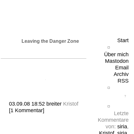
Leicht & Sinnig
Belangloses in unregelmäßigen Abständen
Start
Leaving the Danger Zone
Über mich
Mastodon
Email
Archiv
RSS
03.09.08 18:52
breiter
Kristof
[1 Kommentar]
Letzte
Kommentare
von:
siria
,
Kristof
,
siria
,