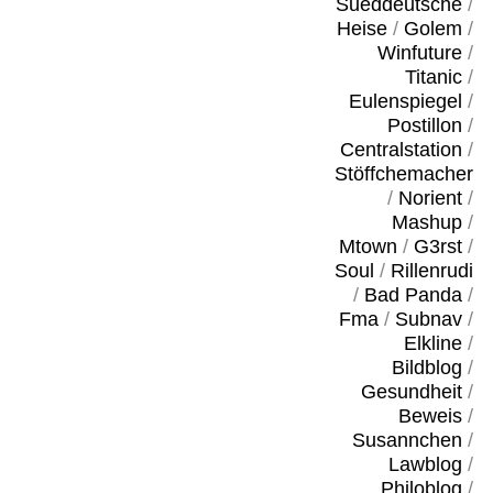
Sueddeutsche
/
Heise
/
Golem
/
Winfuture
/
Titanic
/
Eulenspiegel
/
Postillon
/
Centralstation
/
Stöffchemacher
/
Norient
/
Mashup
/
Mtown
/
G3rst
/
Soul
/
Rillenrudi
/
Bad Panda
/
Fma
/
Subnav
/
Elkline
/
Bildblog
/
Gesundheit
/
Beweis
/
Susannchen
/
Lawblog
/
Philoblog
/