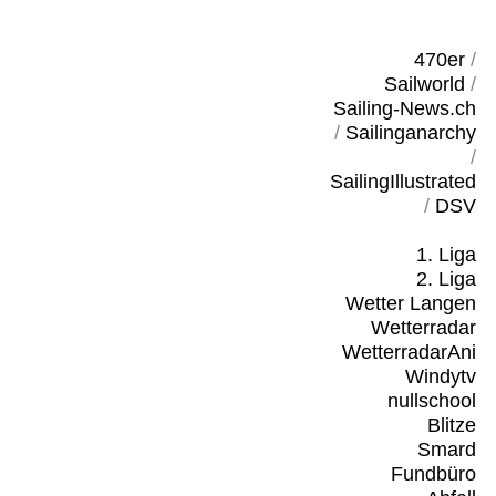
470er
/
Sailworld
/
Sailing-News.ch
/
Sailinganarchy
/
SailingIllustrated
/
DSV
1. Liga
2. Liga
Wetter Langen
Wetterradar
WetterradarAni
Windytv
nullschool
Blitze
Smard
Fundbüro