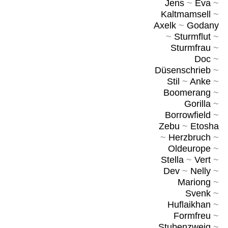
Jens
~
Eva
~
Kaltmamsell
~
Axelk
~
Godany
~
Sturmflut
~
Sturmfrau
~
Doc
~
Düsenschrieb
~
Stil
~
Anke
~
Boomerang
~
Gorilla
~
Borrowfield
~
Zebu
~
Etosha
~
Herzbruch
~
Oldeurope
~
Stella
~
Vert
~
Dev
~
Nelly
~
Mariong
~
Svenk
~
Huflaikhan
~
Formfreu
~
Stubenzweig
~