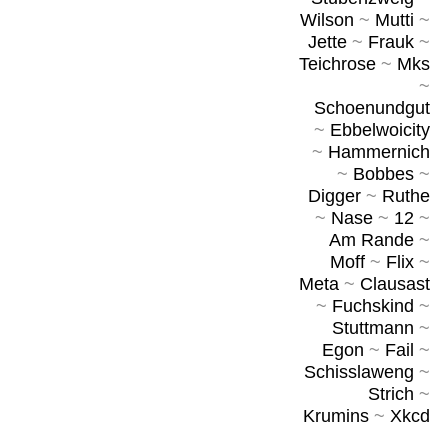
Wilson
~
Mutti
~
Jette
~
Frauk
~
Teichrose
~
Mks
~
Schoenundgut
~
Ebbelwoicity
~
Hammernich
~
Bobbes
~
Digger
~
Ruthe
~
Nase
~
12
~
Am Rande
~
Moff
~
Flix
~
Meta
~
Clausast
~
Fuchskind
~
Stuttmann
~
Egon
~
Fail
~
Schisslaweng
~
Strich
~
Krumins
~
Xkcd