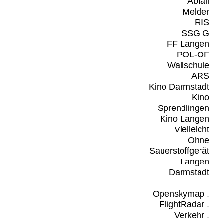
Abfall
Melder
RIS
SSG G
FF Langen
POL-OF
Wallschule
ARS
Kino Darmstadt
Kino
Sprendlingen
Kino Langen
Vielleicht
Ohne
Sauerstoffgerät
Langen
Darmstadt
Openskymap
.
FlightRadar
.
Verkehr
.