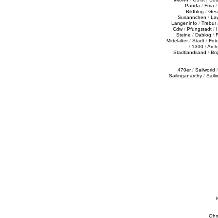
Panda
/
Fma
Bildblog
/
Ges
Susannchen
/
La
Langeninfo
/
Trebur
Cdw
/
Pfungstadt
/
Steine
/
Dablog
/
F
Mittelalter
/
Stadt
/
Fot
/
1300
/
Archi
Stadtlandsand
/
Bri
470er
/
Sailworld
Sailinganarchy
/
Saili
Ohn