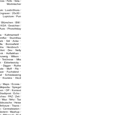
ross
/
Fefe
/
Siria
/
Wortmischer
tok
/
LostInShots
/
Engraver
/
20x30
/
Lupicture
/
Pun
/
Blümchen
/
BW
/
/
KGA
/
Gesichter
/
Auto
/
Photofriday
a
~
Kaltmamsell
~
rmflut
~
Sturmfrau
ieb
~
Stil
~
Anke
~
lla
~
Borrowfield
~
sha
~
Herzbruch
~
Vert
~
Dev
~
Nelly
enk
~
Huflaikhan
~
nzweig
~
Wilson
~
~
Teichrose
~
Mks
t
~
Ebbelwoicity
~
~
Digger
~
Ruthe
nde
~
Moff
~
Flix
~
ast
~
Fuchskind
~
il
~
Schisslaweng
~
Krumins
~
Xkcd
g
/
Maps
/
Ecosia
/
ikipedia
/
Spiegel
gen
/
OP
/
Kontext
Stadtpost
/
Echo
/
schau
/
FAZ
/
Zeit
/
/
Waz
/
Nrhz
/
Taz
ddeutsche
/
Heise
infuture
/
Titanic
/
n
/
Centralstation
/
Norient
/
Mashup
/
l
/
Rillenrudi
/
Bad