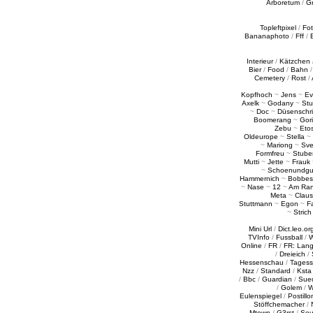
Arboretum
/
G
Topleftpixel
/
Fo
Bananaphoto
/
Fff
/
Interieur
/
Kätzchen
Bier
/
Food
/
Bahn
Cemetery
/
Rost
/
Kopfhoch
~
Jens
~
Ev
Axelk
~
Godany
~
Stu
~
Doc
~
Düsenschr
Boomerang
~
Gori
Zebu
~
Eto
Oldeurope
~
Stella
~
~
Mariong
~
Sv
Formfreu
~
Stube
Mutti
~
Jette
~
Frauk
~
Schoenundgu
Hammernich
~
Bobbes
~
Nase
~
12
~
Am Ra
Meta
~
Claus
Stuttmann
~
Egon
~
Fa
~
Strich
Mini Url
/
Dict.leo.or
TVInfo
/
Fussball
/
W
Online
/
FR
/
FR: Lan
/
Dreieich
/
Hessenschau
/
Tages
Nzz
/
Standard
/
Ksta
/
Bbc
/
Guardian
/
Sue
/
Golem
/
W
Eulenspiegel
/
Postillo
Stöffchemacher
/
Mtown
/
G3rst
/
Sou