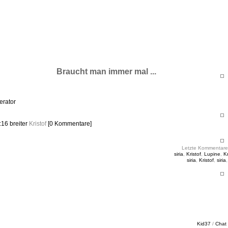
ht & Sinnig
es in unregelmäßigen Abständen
Braucht man immer mal ...
erator
6:16
breiter
Kristof
[0 Kommentare]
Letzte Kommentare
siria
,
Kristof
,
Lupine
,
Kr
siria
,
Kristof
,
siria
Kid37
/
Chat