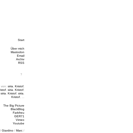
Start
Über mich
Mastodon
Email
Archiv
RSS
 von:
siria
,
Kristof
,
istof
,
siria
,
Kristof
,
,
siria
,
Kristof
,
siria
,
Kristof
, ...
The Big Picture
BlackBlog
Farbfreu
GER71
Vimeo
Youtube
/
Giardino
/
Marc
/