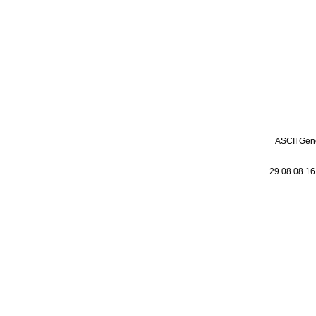
Leic
Belanglos
ASCII Gen
29.08.08 1