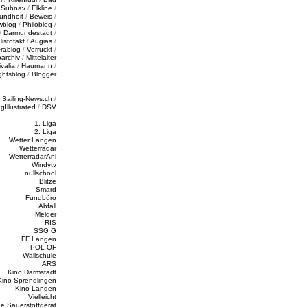
/
Subnav
/
Elkline
/
undheit
/
Beweis
/
wblog
/
Philoblog
/
/
Darmundestadt
/
Histofakt
/
Augias
/
rablog
/
Verrückt
/
oarchiv
/
Mittelalter
valia
/
Haumann
/
ghtsblog
/
Blogger
/
Sailing-News.ch
/
ngIllustrated
/
DSV
1. Liga
2. Liga
Wetter Langen
Wetterradar
WetterradarAni
Windytv
nullschool
Blitze
Smard
Fundbüro
Abfall
Melder
RIS
SSG G
FF Langen
POL-OF
Wallschule
ARS
Kino Darmstadt
Kino Sprendlingen
Kino Langen
Vielleicht
e Sauerstoffgerät